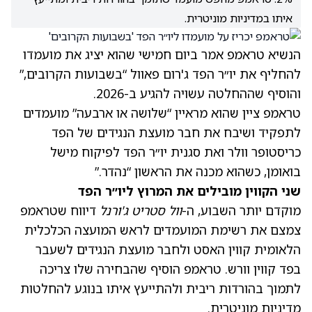
איתו במדיניות מוניטרית.
הנשיא
טראמפ
אמר ביום חמישי שהוא יציג את מועמדו
להחליף את יו״ר הפד ג'רום פאוול “בשבועות הקרובים,”
והוסיף שההחלטה עשויה להגיע ב-2026.
טראמפ ציין שהוא מראיין “שלושה או ארבעה” מועמדים
לתפקיד ושיבח את חבר מועצת הנגידים של הפד
כריסטופר וולר ואת סגנית יו״ר הפד לפיקוח מישל
בואומן, כשהוא מכנה את הראשון “נהדר.”
שני הקווין מובילים את המרוץ ליו״ר הפד
מוקדם יותר השבוע, ה-
וול סטריט ג'ורנל
דיווח שטראמפ
צמצם את רשימת המועמדים לראש המועצה הכלכלית
הלאומית קווין האסט ולחבר מועצת הנגידים לשעבר
בפד קווין וורש. טראמפ הוסיף שהבחירה שלו צריכה
לתמוך בהורדות ריבית ולהתייעץ איתו בנוגע להחלטות
מדיניות מוניטרית.