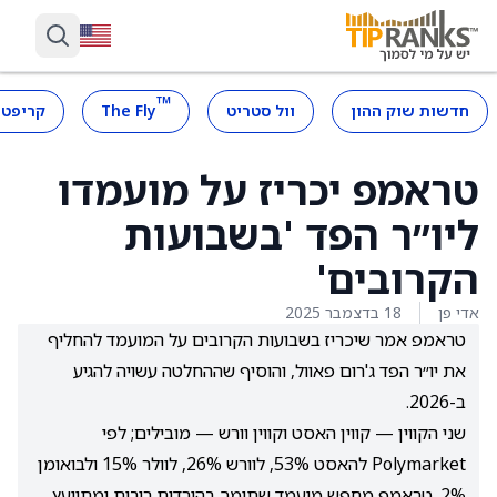
™
חדשות שוק ההון
וול סטריט
The Fly
קריפטו
טראמפ יכריז על מועמדו
ליו״ר הפד 'בשבועות
הקרובים'
אדי פן
18 בדצמבר 2025
טראמפ אמר שיכריז בשבועות הקרובים על המועמד להחליף
את יו״ר הפד ג'רום פאוול, והוסיף שההחלטה עשויה להגיע
ב-2026.
שני הקווין — קווין האסט וקווין וורש — מובילים; לפי
Polymarket להאסט 53%, לוורש 26%, לוולר 15% ולבואומן
2%. טראמפ מחפש מועמד שתומך בהורדות ריבית ומתייעץ