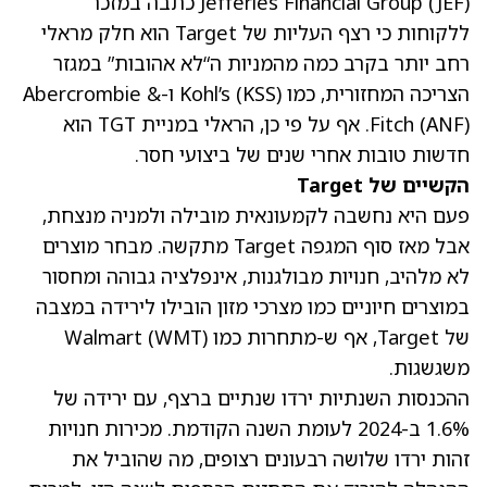
(JEF)
Jefferies Financial Group
כתבה במזכר
ללקוחות כי רצף העליות של Target הוא חלק מראלי
רחב יותר בקרב כמה מהמניות ה“לא אהובות” במגזר
הצריכה המחזורית, כמו Kohl’s
(KSS)
ו-Abercrombie &
(ANF)
Fitch
. אף על פי כן, הראלי במניית TGT הוא
חדשות טובות אחרי שנים של ביצועי חסר.
הקשיים של Target
פעם היא נחשבה לקמעונאית מובילה ולמניה מנצחת,
אבל מאז סוף המגפה Target מתקשה. מבחר מוצרים
לא מלהיב, חנויות מבולגנות, אינפלציה גבוהה ומחסור
במוצרים חיוניים כמו מצרכי מזון הובילו לירידה במצבה
של Target, אף ש-מתחרות כמו Walmart
(WMT)
משגשגות.
ההכנסות השנתיות ירדו שנתיים ברצף, עם ירידה של
1.6% ב-2024 לעומת השנה הקודמת. מכירות חנויות
זהות ירדו שלושה רבעונים רצופים, מה שהוביל את