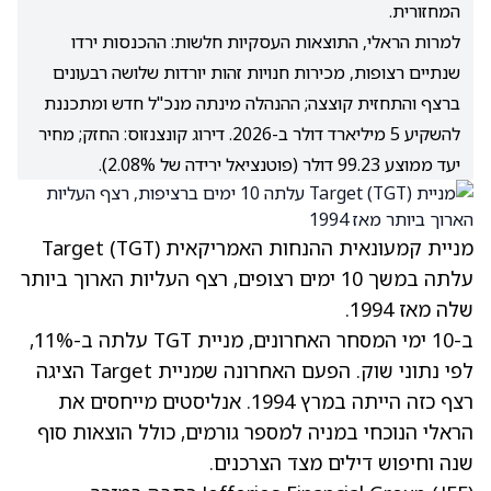
המחזורית.
למרות הראלי, התוצאות העסקיות חלשות: ההכנסות ירדו
שנתיים רצופות, מכירות חנויות זהות יורדות שלושה רבעונים
ברצף והתחזית קוצצה; ההנהלה מינתה מנכ"ל חדש ומתכננת
להשקיע 5 מיליארד דולר ב-2026. דירוג קונצנזוס: החזק; מחיר
יעד ממוצע 99.23 דולר (פוטנציאל ירידה של 2.08%).
מניית קמעונאית ההנחות האמריקאית Target
(TGT)
עלתה במשך 10 ימים רצופים, רצף העליות הארוך ביותר
שלה מאז 1994.
ב-10 ימי המסחר האחרונים, מניית TGT עלתה ב-11%,
לפי נתוני שוק. הפעם האחרונה שמניית Target הציגה
רצף כזה הייתה במרץ 1994. אנליסטים מייחסים את
הראלי הנוכחי במניה למספר גורמים, כולל הוצאות סוף
שנה וחיפוש דילים מצד הצרכנים.