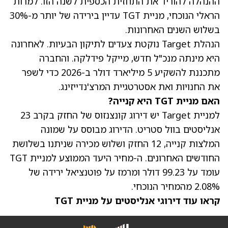
ההנהלה להוריד את התחזית הכספית לשנה הזו. למרות
הראלי הנוכחי, מניית TGT עדיין בירידה של יותר מ-30%
בשלוש השנים האחרונות.
הנהלת Target נוקטת צעדים לתיקון הבעיות. לאחרונה
היא מינתה מנכ"ל חדש, מייקל פידלקה. והחברה
מתכננת להשקיע 5 מיליארד דולר ב-2026 כדי לשפר
את החנויות ואת אסטרטגיית המרצ'נדייזינג.
האם מניית TGT היא קנייה?
למניית Target יש דירוג קונצנזוס של החזק בקרב 23
אנליסטים בוול סטריט. הדירוג מבוסס על שמונה
המלצות קנייה, 12 החזק ושלוש מכירה שניתנו בשלושת
החודשים האחרונים. ה-
מחיר היעד הממוצע
למניית TGT
עומד על 99.23 דולר ומרמז על פוטנציאל ירידה של
2.08% מהמחיר הנוכחי.
קראו עוד דירוגי אנליסטים על מניית TGT