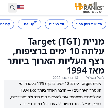
™
חדשות שוק ההון
וול סטריט
The Fly
קריפטו
מניית Target (TGT)
עלתה 10 ימים ברציפות,
רצף העליות הארוך ביותר
מאז 1994
ג'ואל באגלול
18 בדצמבר 2025
מניית Target עלתה 10 ימים ברצף (11% בעשרת ימי
המסחר האחרונים) — הרצף הארוך ביותר מאז 1994;
האנליסטים מייחסים זאת להוצאות סוף שנה ולחיפוש דילים,
כחלק מראלי רחב במניות 'לא אהובות' במגזר הצריכה