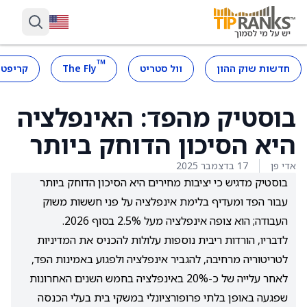
™
חדשות שוק ההון
וול סטריט
The Fly
קריפטו
בוסטיק מהפד: האינפלציה
היא הסיכון הדוחק ביותר
אדי פן
17 בדצמבר 2025
בוסטיק מדגיש כי יציבות מחירים היא הסיכון הדוחק ביותר
עבור הפד ומעדיף בלימת אינפלציה על פני חששות משוק
העבודה; הוא צופה אינפלציה מעל 2.5% בסוף 2026.
לדבריו, הורדות ריבית נוספות עלולות להכניס את המדיניות
לטריטוריה מרחיבה, להגביר אינפלציה ולפגוע באמינות הפד,
לאחר עלייה של כ-20% באינפלציה בחמש השנים האחרונות
שפגעה באופן בלתי פרופורציונלי במשקי בית בעלי הכנסה