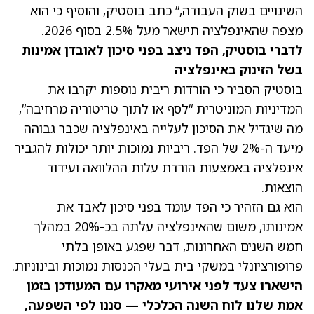
השינויים בשוק העבודה,” כתב בוסטיק, והוסיף כי הוא
מצפה שהאינפלציה תישאר מעל 2.5% בסוף 2026.
לדברי בוסטיק, הפד ניצב בפני סיכון לאובדן אמינות
בשל הזינוק באינפלציה
בוסטיק הסביר כי הורדות ריבית נוספות יקרבו את
המדיניות המוניטרית “לסף או לתוך טריטוריה מרחיבה”,
מה שיגדיל את הסיכון לעלייה באינפלציה שכבר גבוהה
מיעד ה-2% של הפד. ריביות נמוכות יותר יכולות להגביר
אינפלציה באמצעות הורדת עלות ההלוואה ועידוד
הוצאות.
הוא גם הזהיר כי הפד עומד בפני סיכון לאבד את
אמינותו, משום שהאינפלציה עלתה בכ-20% במהלך
חמש השנים האחרונות, דבר שפגע באופן בלתי
פרופורציונלי במשקי בית בעלי הכנסות נמוכות ובינוניות.
הישארו צעד לפני אירועי מאקרו עם המעודכן בזמן
אמת שלנו
לוח השנה הכלכלי
— סננו לפי השפעה,