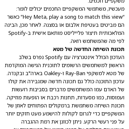
משקפיים חכמים.
מעכשיו, משתמשי המשקפיים החכמים יכולים לומר:
“Hey Meta, play a song to match this view” כאשר
הם מביטים בעטיפת אלבום או בסצנה. לאחר מכן, הבינה
המלאכותית תיצור פלייליסט מותאם אישית ב-Spotify
לפי מה שהמשתמש רואה.
תכונת השיחה החדשה של מטא
העדכון הכולל אינטגרציה עם Spotify נפרס בשלב
הראשון למשתמשים הרשומים לתוכנית הגישה המוקדמת
של מטא למשקפי Ray-Ban ו-Oakley בארה"ב ובקנדה.
עדכון התוכנה כולל גם תכונה חדשה שמגבירה את קולו
של האדם עמו המשתמשים מדברים בסביבות רועשות
ועמוסות, כמו מסעדות, תחנות רכבת או הופעות מוזיקה.
תכונת השיחה משתמשת ברמקולים הפתוחים לאוזן של
המשקפיים כדי לגרום לקולות להישמע מעט חזקים יותר
על פני רעשי הרקע. ניתן לכוונן את רמת ההגברה