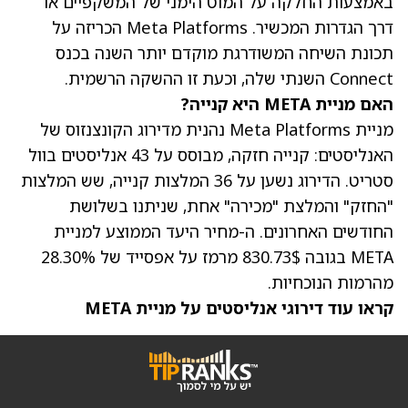
באמצעות החלקה על המוט הימני של המשקפיים או
דרך הגדרות המכשיר. Meta Platforms הכריזה על
תכונת השיחה המשודרגת מוקדם יותר השנה בכנס
Connect השנתי שלה, וכעת זו ההשקה הרשמית.
האם מניית META היא קנייה?
מניית Meta Platforms נהנית מדירוג הקונצנזוס של
האנליסטים: קנייה חזקה, מבוסס על 43 אנליסטים בוול
סטריט. הדירוג נשען על 36 המלצות קנייה, שש המלצות
"החזק" והמלצת "מכירה" אחת, שניתנו בשלושת
החודשים האחרונים. ה-
מחיר היעד הממוצע למניית
META
בגובה 830.73$ מרמז על אפסייד של 28.30%
מהרמות הנוכחיות.
קראו עוד דירוגי אנליסטים על מניית META