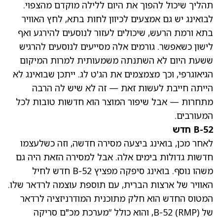
תהליך שיכול להפוך את היום ללילה מוקדם מהצפוי.
לבואינג יש גם אמצעים לכיוון לחות בתא, לחץ האוויר
בתא ורמת הרעש, שיכולים לעזור לנוסעים להירגע ואף
לישון כשאפשר. גורמים אלה מסייעים לנוסעים להרגיש
ששעת היום לא השתנתה משמעותית למרות המיקום
הגיאוגרפי, וכך מצמצמים את הג'ט לג. ייתכן שבואינג לא
הייתה חייבת לעשות זאת — זה לא שיש לה הרבה
מתחרות — אבל שיפור המוצר הוא חדשות טובות לכל
המעורבים.
B-52 חדש
לאחר מכן, בואינג ביצעה מסירה חדשה, וזה כשלעצמו
חדשות גדולות בימים אלה. אבל למסירה הזאת היה גם
משהו נוסף. בואינג סיפקה מפציץ B-52 חדש לחיל
האוויר של ארצות הברית, עם תוספת עוצמה לרדאר שלו.
המטוס החדש הוא חלק מתוכנית המודרניזציה לרדאר
של B-52 (RMP), והוא כולל “מערכת מכ"ם סריקה