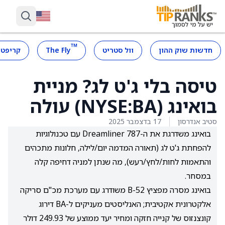
™
חדשות שוק ההון
וול סטריט
The Fly
קריפטו
טיסה בלי ג'ט לג? מניית
בואינג (NYSE:BA) עולה
סטיב אנדרסון
17 בדצמבר 2025
בואינג משדרגת את ה-787 Dreamliner עם טכנולוגיות
להפחתת ג'ט לג (תאורה המדמה יום/לילה, חלונות מתכהים
והתאמות לחות/לחץ/רעש), מה שנתן למניה דחיפה קלה
במסחר.
בואינג מסרה מפציץ B-52 משודרג עם מערכת מכ"ם סריקה
אלקטרונית אקטיבית; האנליסטים מעניקים ל-BA דירוג
קונצנזוס של קנייה חזקה ומחיר יעד ממוצע של 249.93 דולר