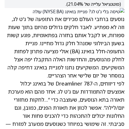
(פוטנציאל עלייה של 21.04%).
נוסעים ברחבי העולם מכירים את התופעה של ג'ט לג,
וזה לא מפתיע. לאבד חלקים גדולים מהיום בתוך שעות
ספורות, או לקבל אותם בחזרה בפתאומיות, פוגע קשות
בשעון הביולוגי שמנהל חלק גדול מחיינו. מניית
התעופה‑חלל בואינג
(BA)
אולי מציעה פתרון לפחות
לחלק מהנוסעים, והחדשות האלה התקבלו יפה אצל
המשקיעים. המשקיעים נתנו למניית בואינג דחיפה קלה
במסחר של יום שלישי אחר הצהריים.
לפי דיווחים, ה-787 Dreamliner של בואינג יכלול
אמצעים להתמודדות עם ג'ט לג. אחד מהם הוא מערכת
תאורה בתא הנוסעים, שעוצבה כדי “…לחקות מחזורי
יום/לילה”. אפשר לכוון את תאורת הפנים, כמובן, וגם
החלונות יכולים להתכהות כדי להכניס פחות אור
סביבתי. זה שימושי במיוחד כשנוסעים ממערב למזרח —