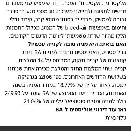
אלקטרונית אקטיבית”. המכ"ם החדש מציע שני מעבדים
חדשים לתצוגה ולחיישני מערכת, זוג מסכי מגע בהפרדה
גבוהה לממשק, פקדי יד בסגנון מטוסי קרב, קירור נוזלי
וחימום באמצעות bleed‑air של המנוע. מכלול התכונות
הללו מהווה שדרוג משמעותי לעומת הדגמים הקודמים.
האם בואינג היא מניה טובה לקנייה עכשיו?
בוול סטריט, האנליסטים נותנים למניית BA דירוג
קונצנזוס של קנייה חזקה, המבוסס על 14 המלצות
קנייה, שתי המלצות החזק והמלצת מכירה אחת שניתנו
בשלושת החודשים האחרונים, כפי שמוצג בגרפיקה
למטה. לאחר עלייה של 18.77% ב
מחיר המניה
בשנה
האחרונה, ה
מחיר היעד הממוצע של BA
עומד על 249.93
דולר למניה ומגלם פוטנציאל עלייה של 21.04%.
ראו עוד דירוגי אנליסטים ל-BA
גילוי נאות