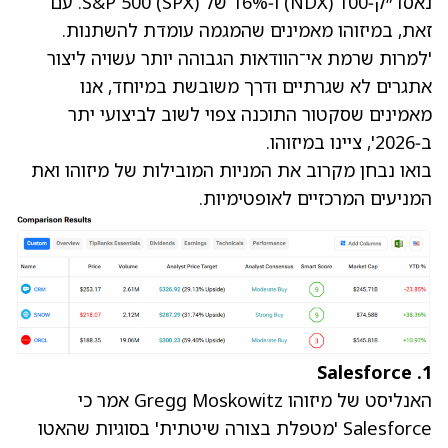
נאסד״ק‑100
(NDX)
ו‑16% של S&P 500 (SPX). עם
זאת, במיזוהו מאמינים שהמגמה עומדת להשתנות.
'למרות שרמת אי־הוודאות הגבוהה יותר עשויה ליצור
אתגרים לא שגרתיים ודרך משובשת במיוחד, אנו
מאמינים שסקטור התוכנה צפוי לשוב לביצועי יתר
ב‑2026', ציינו במיזוהו.
בואו נבחן מקרוב את המניות המובילות של מיזוהו ואת
המניעים המרכזיים לאופטימיות.
1. Salesforce
האנליסט של מיזוהו Gregg Moskowitz אמר כי
Salesforce 'מטפלת בצורה שיטתית' בסוגיות שהאטו