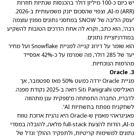
יש כיום כ‑100 מיליון דולר בהכנסות שנתיות חוזרות
(ARR) מ‑AI, וצפוי שהסכום יזנק משמעותית ב‑2026.
'עסק הליבה של SNOW במחסני נתונים מפגין עוצמה
רבה', הוא כתב, וקרא לה אחת הדרכים הטובות להשקיע
במודרניזציית נתונים.
הוא שומר על דירוג קנייה למניית Snowflake ועל מחיר
יעד של 285 דולר, מה שמרמז על כ‑42% אפסייד
מהרמות הנוכחיות.
Oracle
3.
מניית Oracle ירדה כמעט 50% מאז ספטמבר, אך
האנליסט Siti Panigrahi רואה ב‑2025 נקודת מפנה.
לדבריו, החברה התפתחה מ'ספקית ענן מתהווה
לשחקנית מפתח בתשתיות AI'.
פאניגראהי מאמין ש‑Oracle היא נהנית ארוכת טווח
מ‑AI, הודות להצעת full‑stack מלאה, להובלה במסדי
נתונים למשימות קריטיות, ולתפקיד ההולך וגדל של