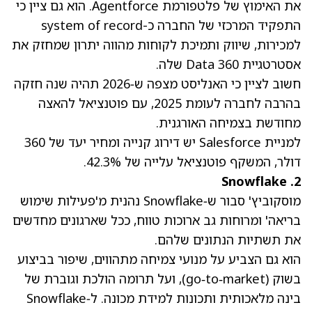
את האימוץ של פלטפורמת Agentforce. הוא גם ציין כי
התפקיד המרכזי של החברה כ-system of record
למכירות, שיווק ותמיכת לקוחות מהווה יתרון שמחזק את
אסטרטגיית Data 360 שלה.
חשוב לציין כי האנליסט מצפה ש‑2026 תהיה שנה חזקה
בהרבה לחברה לעומת 2025, עם פוטנציאל להאצה
מחודשת בצמיחה האורגנית.
למניית Salesforce יש דירוג קנייה ומחיר יעד של 360
דולר, המשקף פוטנציאל עלייה של 42.3%.
Snowflake
2.
מוסקוביץ' סבור ש‑Snowflake נהנית מ'פעילות שימוש
בריאה' ומרוחות גב ארוכות טווח, ככל שארגונים מחדשים
את תשתיות הנתונים שלהם.
הוא גם הצביע על מנועי צמיחה מתהווים, שיפור בביצוע
בשוק (go‑to‑market), ועל תרומה הולכת וגוברת של
בינה מלאכותית ותכונות למידת מכונה. ל‑Snowflake