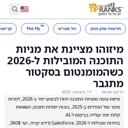
™
חדשות שוק ההון
וול סטריט
The Fly
קריפטו
מיזוהו מציינת את מניות
התוכנה המובילות ל‑2026
כשהמומנטום בסקטור
מתגבר
רדיקה סראוגי
17 בדצמבר 2025
מיזוהו צופה שמניות התוכנה יחזרו לביצועי יתר ב‑2026, למרות
פיגור מול המדדים ב‑2025, בזכות יסודות חזקים, השוואות
קלות יותר ועלייה בביקוש ל‑AI.
בחירות מובילות ל‑2026: Salesforce (דירוג קנייה, יעד 360$,