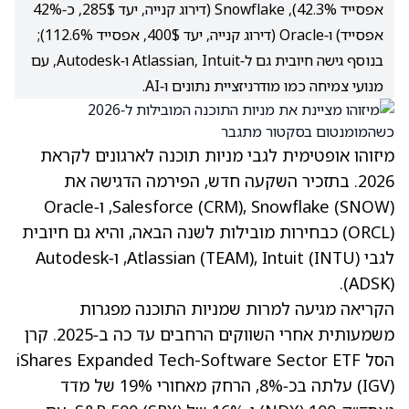
אפסייד 42.3%), Snowflake (דירוג קנייה, יעד 285$, כ‑42%
אפסייד) ו‑Oracle (דירוג קנייה, יעד 400$, אפסייד 112.6%);
בנוסף גישה חיובית גם ל‑Atlassian, Intuit ו‑Autodesk, עם
מנועי צמיחה כמו מודרניזציית נתונים ו‑AI.
מיזוהו אופטימית לגבי מניות תוכנה לארגונים לקראת
2026. בתזכיר השקעה חדש, הפירמה הדגישה את
(SNOW)
, Snowflake
(CRM)
Salesforce
, ו‑Oracle
(ORCL)
כבחירות מובילות לשנה הבאה, והיא גם חיובית
לגבי Atlassian
(INTU)
, Intuit
(TEAM)
, ו‑Autodesk
.
(ADSK)
הקריאה מגיעה למרות שמניות התוכנה מפגרות
משמעותית אחרי השווקים הרחבים עד כה ב‑2025. קרן
הסל iShares Expanded Tech-Software Sector ETF
(IGV) עלתה בכ‑8%, הרחק מאחורי 19% של מדד