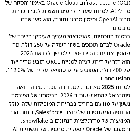
Oracle Cloud Infrastructure (OCI) באימון והסקה של
מודלי AI. למרות שעדיין קיימים חששות לגבי ריכוזיות
סביב OpenAI ומימון מרכזי נתונים, הוא טען שהם
מוגזמים.
ברמות הנוכחיות, פאניגראהי מעריך שעיסקי הליבה של
Oracle לבדם תומכים בשווי העולה על 250 דולר, מה
שהופך את יחס הסיכון‑סיכוי למושך לקראת 2026.
הוא חזר על דירוג קנייה למניית ORCL וקבע מחיר יעד
של 400 דולר, המצביע על פוטנציאל עלייה של 112.6%.
Conclusion
למרות 2025 מאתגרת למניות התוכנה, מיזוהו רואה
פוטנציאל להתאוששות ב‑2026. הביטחון של הפירמה
נשען על מנועים ברורים בבחירות המובילות שלה, כולל
התנופה המשתפרת של מוצרי Salesforce, רוחות הגב
המואצות של מודרניזציית הנתונים ב‑Snowflake,
והמעבר של Oracle לספקית מרכזית של תשתיות AI.