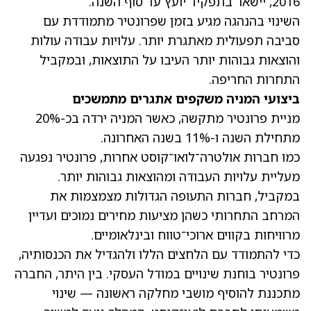
2016, יישאר בתפקיד יועץ עד סוף השנה.
השינוי בהנהגה מגיע בזמן שפרונטיר מתמודדת עם
סביבה תפעולית מאתגרת יותר. עלויות עבודה עולות
והוצאות גבוהות יותר העיבו על התוצאות, ובמקביל
התחרות החריפה.
ביצועי המניה משקפים אתגרים מתמשכים
מניית פרונטיר מתקשה, כאשר
המניה ירדה בכ-20%
מתחילת השנה
ו-11% בשנה האחרונה.
כמו חברות אולטרה־לואו־קוסט אחרות, פרונטיר נפגעה
מעליית עלויות העבודה ומהוצאות גבוהות יותר.
במקביל, חברות התעופה הגדולות מצמצמות את
המרחב התחרותי כשהן מציעות מחירים נמוכים ועדיין
מרוויחות בקווים ארוכי־טווח ובינלאומיים.
כדי להתמודד עם הלחצים הללו ולהגדיל את הכנסותיה,
פרונטיר בוחנת שינויים במודל העסקי. בין היתר, החברה
מתכננת להוסיף מושבי מחלקה ראשונה — שינוי