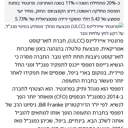
כ-20% מתחילת השנה ו-11% בשנה האחרונה. פרונטיר בוחנת
הוספת מחלקה ראשונה; דירוג הקונצנזוס: החזק, מחיר יעד
ממוצע של 5.43 דולר משקף ירידה פוטנציאלית של 5.73%.
פרונטיר איירליינס
(ULCC)
, חברת לואו־קוסט
אמריקאית, מבצעת טלטלה בהנהגה בזמן שחברות
לואו־קוסט ניצבות תחת לחץ גובר. החברה מסרה כי
הנשיא ג'יימס דמפסי ייכנס לתפקיד מנכ"ל זמני החל
מיידית, במקום בארי ביפל, שמסיים את תפקידו לאחר
יותר מעשור בחברת התעופה.
דמפסי הוא מנהל ותיק בפרונטיר. הוא הצטרף לחברה
ב-2014 כסמנכ"ל הכספים (CFO) ומאוחר יותר הפך
לנשיא. לפי יו"ר הדירקטוריון Bill Franke, ניסיונו הרב של
דמפסי בחברת התעופה הופך אותו למתאים להוביל
אותה לשלב הבא. בינתיים, ביפל, שכיהן כמנכ"ל מאז