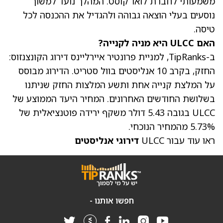
משמעותי לחברת לואו־קוסט. המהלך נועד למשוך
נוסעים בעלי הוצאה גבוהה ולהגדיל את ההכנסה לכל
טיסה.
האם ULCC היא מניה לקנייה?
ב-TipRanks, ל
מניית פרונטיר איירליינס
דירוג הקונצנזוס:
החזק, בקרב 10 אנליסטים בוול סטריט. הדירוג מבוסס
על המלצת קנייה אחת ותשע המלצות החזק שניתנו
בשלושת החודשים האחרונים. ה
מחיר היעד הממוצע של
ULCC
בגובה 5.43 דולר משקף ירידה פוטנציאלית של
5.73% מהמחיר הנוכחי.
ראו עוד עבור ULCC
דירוגי אנליסטים
חפשו אותנו -