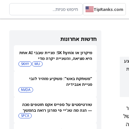
TipRanks.com
חדשות אחרונות
מיקרון או SK hynix: מניית שבבי AI אחת
היא מציאה, והשנייה יקרה מדי
זקתו של כ-42%; אם תתבצע
SKHY
MU
עלתה כמעט 4% בעקבות
"משחקת באש": משקיע מזהיר לגבי
מניית אנבידיה
NVDA
שורטיסטים על ספייס אקס חוטפים מכה
ר
— הנה מה שג'יי פי מורגן רואה בהמשך
יות של
SPCX
נפקה