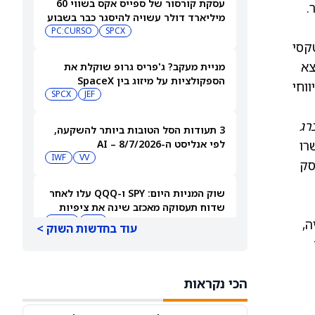
עסקת קורסור של ספייס אקס בשווי 60
מיליארד דולר עשויה להיסגר כבר בשבוע
הבא… אבל המותג Cursor עלול להיעלם
SPCX
PC:CURSO
וטקסי
לאכותית של מאסק, xAI (PC:XAIIQ), נמצא
מניית מעקב? ג'פריס גרופ שוקלת את
הספקולציות על מיזוג בין SpaceX
 דולר, לפי דיווחי
לטסלה
JEF
SPCX
רג
3 תעודות הסל הטובות ביותר להשקעה,
ה אישרו
לפי אנליסט ה-AI – 8/7/2026
IWF
VV
סק
שוק המניות היום: SPY ו-QQQ עלו לאחר
שדוח תעסוקה מאכזב שינה את ציפיות
הריבית
DIA
QQQ
1 המלצות קנייה,
עוד בחדשות השוק >
מניות מחשוב קוונטי מזנקות כשוושינגטון
בוחנת הגדלת המימון ב-68%
הכי נקראות
QBTS
IONQ