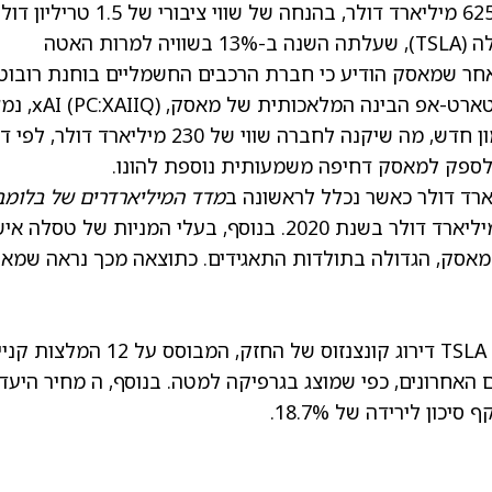
(TSLA)
, שעלתה השנה ב-13% בשוויה למרות האטה
רות. מניית טסלה עלתה היום כמעט 4% לאחר שמאסק הודיע כי חברת הרכבים החשמליים בוחנת רוב
ללא משגיח בטיחות במושב הקדמי. במקביל, סטארט-אפ הבינה המ
במגעים מתקדמים לגייס 15 מיליארד דולר במימון חדש, מה שיקנה לחברה שווי של 230 מיליארד
לספק למאסק דחיפה משמעותית נוספת להונו.
מדד המיליארדרים של בלומב
במאי 2013, והוא חצה לראשונה את רף ה-100 מיליארד דולר בשנת 2020. בנוסף, בעלי המניות של טסל
למאסק, הגדולה בתולדות התאגידים. כתוצאה מכך נראה שמא
במבט לוול סטריט, האנליסטים מעניקים למניית TSLA דירוג קונצנזוס של החזק, המבוסס על 2
מחיר היעד