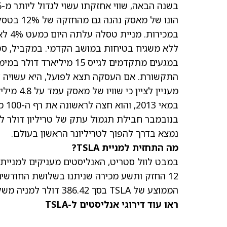
בשנה הבאה, שווי אחזקתו עשוי לגדול ליותר מ-625 מיליארד דולר, בהנחה של שווי ציבורי של 1.5 טריליון דולר.
הונו של מאסק נהנה גם מהחזקה של 12% בטסלה
במכי
התקשורת. אם העסקה תצא לפועל, היא עשויה 
מעניין לציין כי שוויו של מאסק עמד על 4.8 מיליארד דולר כאשר נכלל לראשונה ב
בנובמבר חבילת תגמול עתק של טריליון דולר 
נמצא בדרך להפוך לטריליונר הראשון בעולם.
מה התחזית למניית TSLA?
12 החזק ותשע מכירה שניתנו בשלושת החודשים האחרונים, כפי שמוצג בגרפיקה למטה. בנוסף, ה
הממוצע של TSLA
בסך 386.42 דולר למניה משקף סיכון לירידה של 18.7%.
ראו עוד דירוגי אנליסטים ל-TSLA