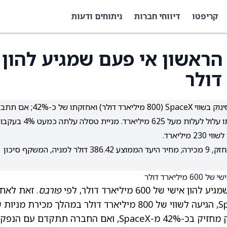
קריפטו
דיווחי חברות
ניתוחים ודעות
ראשון אי פעם שמגיע להון
מאסק הגיע להון אישי של 600 מיליארד דולר בעקבות זינוק בשווי SpaceX (800 מיליארד דולר) ואח
הנפקה בשנה הבאה בשווי 1.5 טריליון דולר, שווי אחזקתו עלול לעלות מעל 625 מיליארד. מניית טסלה 
למניית TSLA דירוג קונצנזוס של החזק: 12 קנייה, 12 החזק, 9 מכירה; מחיר היעד הממוצע 386.42 דולר למניה, המשקף סיכון
ל 600 מיליארד דולר, לפי
פורבס
. זאת לאח
דיווחים כי חברת החלל שלו, SpaceX (PC:SPXEX), הגיעה לשווי של 800 מיליארד דולר במהלך מכירת מנ
בעלי עניין שנערכה לאחרונה. ראוי לציין כי מאסק מחזיק בכ-42% מ-SpaceX, ואם החברה תתקדם עם ה