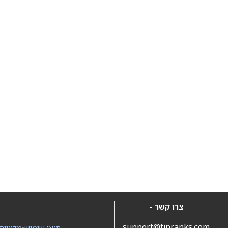
צרו קשר -
support@tipranks.com
תנאי שימוש
•
מדיניות