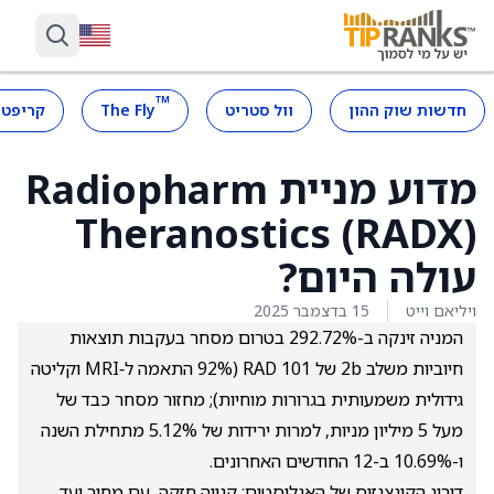
™
חדשות שוק ההון
וול סטריט
The Fly
קריפטו
מדוע מניית Radiopharm
Theranostics (RADX)
עולה היום?
ויליאם וייט
15 בדצמבר 2025
המניה זינקה ב-292.72% בטרום מסחר בעקבות תוצאות
חיוביות משלב 2b של RAD 101 (92% התאמה ל‑MRI וקליטה
גידולית משמעותית בגרורות מוחיות); מחזור מסחר כבד של
מעל 5 מיליון מניות, למרות ירידות של 5.12% מתחילת השנה
ו-10.69% ב-12 החודשים האחרונים.
דירוג הקונצנזוס של האנליסטים: קנייה חזקה, עם מחיר יעד