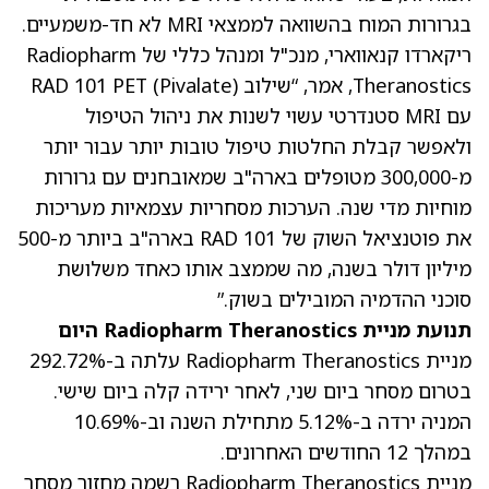
בגרורות המוח בהשוואה לממצאי MRI לא חד-משמעיים.
ריקארדו קנאווארי, מנכ"ל ומנהל כללי של Radiopharm
Theranostics, אמר, “שילוב RAD 101 PET (Pivalate)
עם MRI סטנדרטי עשוי לשנות את ניהול הטיפול
ולאפשר קבלת החלטות טיפול טובות יותר עבור יותר
מ-300,000 מטופלים בארה"ב שמאובחנים עם גרורות
מוחיות מדי שנה. הערכות מסחריות עצמאיות מעריכות
את פוטנציאל השוק של RAD 101 בארה"ב ביותר מ-500
מיליון דולר בשנה, מה שממצב אותו כאחד משלושת
סוכני ההדמיה המובילים בשוק.”
תנועת מניית Radiopharm Theranostics היום
מניית Radiopharm Theranostics עלתה ב-292.72%
בטרום מסחר ביום שני
, לאחר ירידה קלה ביום שישי.
המניה ירדה ב-5.12% מתחילת השנה וב-10.69%
במהלך 12 החודשים האחרונים.
מניית Radiopharm Theranostics רשמה מחזור מסחר