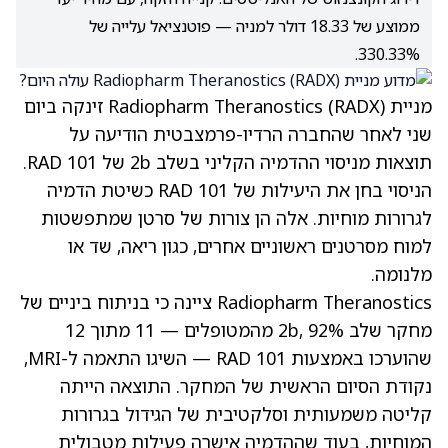
ממוצע של 18.33 דולר למניה — פוטנציאל עלייה של
330.33%.
מניית Radiopharm Theranostics
(RADX)
זינקה ביום
שני לאחר שהחברה הרדיו-פרמצבטית הודיעה על
תוצאות מניסוי ההדמיה הקליני בשלב 2b של RAD 101.
הניסוי בחן את היעילות של RAD 101 כשיטת הדמיה
לגרורות מוחיות. אלה הן צורות של סרטן שמתפשטות
למוח מסרטנים ראשוניים אחרים, כגון ריאה, שד או
מלנומה.
Radiopharm Theranostics ציינה כי בניתוח ביניים של
מחקר שלב 2b, 92% מהמטופלים — 11 מתוך 12
שהוערכו באמצעות RAD 101 — השיגו התאמה ל-MRI,
נקודת הסיום הראשית של המחקר. התוצאה הייתה
קליטה משמעותית וסלקטיבית של הגידול בגרורות
המוחיות, בעוד שההדמיה אישרה פעילות מטבולית