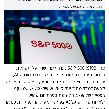
הגבוה מהווה "מכשול לשוק".
מדד S&P 500 (SPX) נערך לעוד שנה של תשואות
דו-ספרתיות, המונעות על ידי המשך מומנטום ה-AI,
ירידה בריבית וצמיחה חזקה ברווחים, לפי סיטי. הפירמה
קבעה למדד מחיר יעד ל-2026 של 7,700, שמשקף
אפסייד של 12.7% לעומת סגירת יום שישי.
“למרות שהדגש על AI צפוי להימשך, ההתפתחות כנראה
תתנהל בדינמיקה של מנצחים מול מפסידים,” אמרו