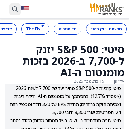
™
חדשות שוק ההון
וול סטריט
The Fly
קריפטו
סיטי: S&P 500 יזנק
ל-7,700 ב-2026 בזכות
מומנטום ה-AI
אדי פן
15 בדצמבר 2025
סיטי קובעת ל-S&P 500 מחיר יעד של 7,700 לשנת 2026
(אפסייד 12.7%), בהסתמך על מומנטום ה-AI, ירידת ריבית
וצמיחה חזקה ברווחים; תחזית EPS של 320 דולר ומכפיל רווח
24; תסריטים: שורי 8,300 ודובי 5,700.
סיטי צופה תנודתיות ב-2026 בשל תמחור מתוח; המדד נסחר
כעת במכפיל רווח עתידי של 23, והבנק מזהיר שהתמחור