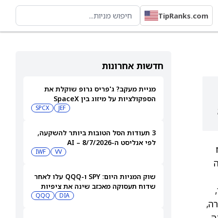
TipRanks.com
חדשות אחרונות
מניית מעקב? ג'פריס גרופ שוקלת את
הספקולציות על מיזוג בין SpaceX
לטסלה
JEF
SPCX
;
3 תעודות הסל הטובות ביותר להשקעה,
לפי אנליסט ה-AI – 8/7/2026
IWF
VV
ה
שוק המניות היום: SPY ו-QQQ עלו לאחר
שדוח תעסוקה מאכזב שינה את ציפיות
הריבית
DIA
QQQ
חות חמורה,
ה