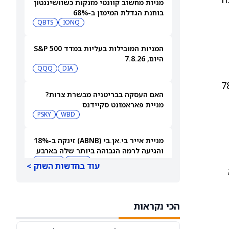
מניות מחשוב קוונטי מזנקות כשוושינגטון
בוחנת הגדלת המימון ב-68%
QBTS
IONQ
המניות המובילות בעליות במדד S&P 500
היום, 7.8.26
QQQ
DIA
דה ב-78.97%
האם העסקה בבריטניה מבשרת צרות?
מניית פאראמונט סקיידנס
(NASDAQ:PSKY) עלתה בכל זאת
WBD
PSKY
מניית אייר בי.אן.בי (ABNB) זינקה ב-18%
והגיעה לרמה הגבוהה ביותר שלה בארבע
שנים
ABNB
AIRBNB
עוד בחדשות השוק >
בורגר קינג (QSR) עוקפת את וונדי'ס
והופכת לרשת ההמבורגרים השנייה
הכי נקראות
בגודלה בארה"ב
MCD
QSR