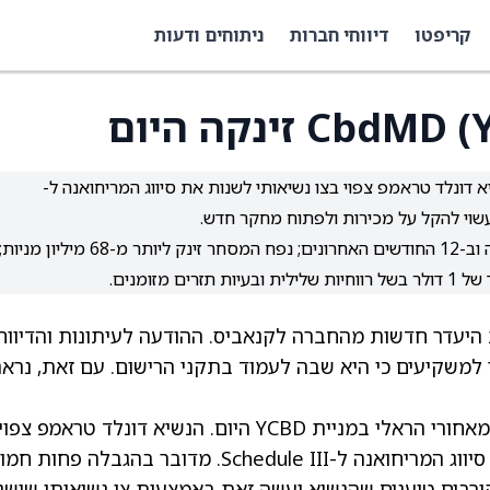
קריפטו
דיווחי חברות
ניתוחים ודעות
א דונלד טראמפ צפוי בצו נשיאותי לשנות את סיווג המריחואנה ל-
למרות העלייה, המניה עדיין בירידה חדה מתחילת השנה וב-12 החודשים האחרונים; נפח המסחר זינק ליותר מ-68 מיליון מניות
 היעדר חדשות מהחברה לקנאביס. ההודעה לעיתונות והדיווח
 למשקיעים כי היא שבה לעמוד בתקני הרישום. עם זאת, נרא
 במניית YCBD היום. הנשיא
דונלד טראמפ
צפוי,
לפי דיווחים, להנחות את הרגולטורים לשנות את סיווג המריחואנה ל-Schedule III. מדובר בהגבלה פ
ורבים טוענים שהנשיא יעשה זאת באמצעות צו נשיאותי שישנ