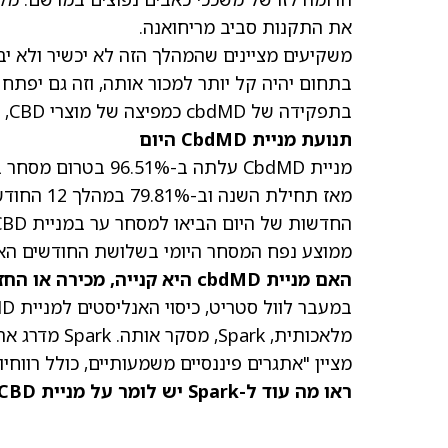
את התקנות סביב מריחואנה.
משקיעים מציינים שהמהלך הזה לא יכשיר ולא יב
בתחום יהיה קל יותר למכור אותה, וזה גם יפ
בתפקידה של cbdMD כמפיצה של מוצרי CBD, הגיוני שמניית החברה תעלה לצד הדיווחים הללו.
תנועת מניית CbdMD היום
מניית CbdMD עלתה ב-96.51% בטרום מסחר ביום שישי
מאז תחילת השנה וב-79.81% במהלך 12 החודשים האחרונים.
ממוצע נפח המסחר היומי בשלושת החודשים האחרונים של הח
האם מניית cbdMD היא קנייה, מכירה או החזק?
מלאכותית, Spark, מסקר אותה.
Spark מדרג את מניית YCBD כתת-ביצוע (40) עם מחיר יעד של 1 דולר
מציין "אתגרים פיננסיים משמעותיים, כולל רווחי
ראו מה עוד ל-Spark יש לומר על מניית YCBD