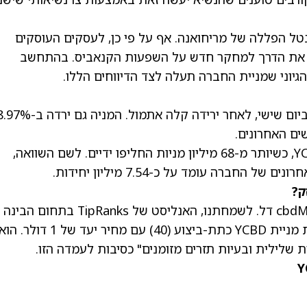
טל הפללה של מריחואנה. אף על פי כן, לעסקים העוסקים
תח את הדרך למחקר חדש על השפעות הקנאביס. בהתחשב
, לאחר ירידה קלה אתמול. המניה גם יר
החדשות של היום הביאו למסחר ער במניית YCBD, כשיותר מ-68 מיליון מניות החליפו ידיים. לשם השוואה,
ברה עומד על כ-7.54 מיליון יחידות.
במעבר לוול סטריט, כיסוי האנליסטים למניית cbdMD דל. לשמחתנו, האנליסט של TipRanks בתחום הבינה
. הוא
ות שלילית ובעיות תזרים מזומנים" כסיבות לעמדה הזו.