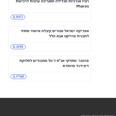
רציו אנרגיות מגדילה ומאריכה ערבות לרכישת
3 מניות דיבידנד אריסטוקרט בדירוג
Pharos
קנייה חזקה שכדאי לקנות עכשיו כדי
לקבל תשלום בספטמבר — 8/7/26
CVX
JNJ
IL:RATI
מניית פורד (NYSE:F) עולה, אך עולים
ספקות לגבי ה-Fathom
אפריקה ישראל מגורים קיבלה אישור מחוזי
F
לתכנית פרויקט אבא הלל
IL:AFRE
3 מניות ה-AI הטובות ביותר עם פוטנציאל
אפסייד של יותר מ-80%, לפי אנליסטים
INOD
AIOT
פרטנר: מחזיקי אג”ח ז’ וח’ מתנגדים לחלוקת
דיבידנד מיוחדת
סוכני AI ממשיכים לפרוץ לחברות, אבל
אף אחד לא יודע את מי לתבוע
IL:PTNR
PC:ANTPQ
META
האופציות של ASTS מתמחרות תנודה של
13.9% סביב הדוח – איך זה משתווה
להיסטוריה?
ASTS
 פרטיות
•
הצהרת נגישות