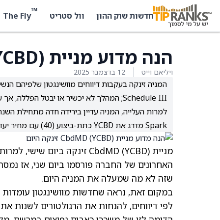
™
The Fly
חדשות שוק ההון
וול סטריט
הנה מדוע מניית CbdMD (YCBD) זינקה היום
ויליאם וייט
12 בדצמבר 2025
המניה זינקה בעקבות דיווחים מוושינגטון שלפיהם הנשי
Schedule III; המהלך לא יכשיר או יבטל הפללה, אך עשוי להקל על מכירות ולפתוח מחקר חדש.
Spark מדרג את YCBD כתת-ביצוע (40) עם מחיר יעד של 1 דולר בשל רווחיות שלילית ובעיות תזרים מזומנים.
מניית CbdMD
(YCBD)
זינקה ביום שישי, למרות
האחרונים של החברה פורסמו ביום שני, אז נמסר
שזה לא מה שמעלה את המניה היום.
במקום זאת, נראה שחדשות מוושינגטון עומדות מאחורי הראלי
הדומה לזו של משככי כאבים נפוצים במרשם. מק