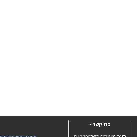
צרו קשר -
support@tipranks.com
תנאי שימוש
•
מדיניות