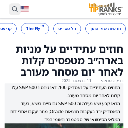
™
חדשות שוק ההון
וול סטריט
The Fly
קריפטו
חוזים עתידיים על מניות
בארה״ב מטפסים קלות
לאחר יום מסחר מעורב
רדיקה סראוגי
11 בדצמבר 2025
החוזים העתידיים על נאסד״ק 100, דאו ג׳ונס ו‑S&P 500 עלו
קלות לאחר יום מסחר מעורב.
הדאו קבע שיא נעילה וה‑S&P 500 גם סיים בשיא, בעוד
הנאסד״ק ירד בעקבות תוצאות Oracle; מחר יעקבו אחרי דוח
המלאי הסיטונאי של ספטמבר ונאומי הפד.