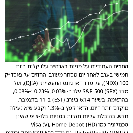
החוזים העתידיים על מניות בארה״ב עלו קלות ביום
חמישי בערב לאחר יום מסחר מעורב. החוזים על נאסד״ק
100 (NDX), על מדד דאו ג׳ונס התעשייתי (DJIA), ועל
מדד S&P 500 (SPX) עלו ב-0.03%, 0.23% ו-0.08%,
בהתאמה, בשעה 6:14 בערב (EST) ב-11 בדצמבר.
מוקדם יותר היום, הדאו קפץ ב-1.3% וקבע שיא נעילה
חדש, בהובלת עליות חזקות במניות בלו-צ׳יפ שאינן
טכנולוגיה כמו Visa
(HD)
, Home Depot
(V)
ו‑UnitedHealth
(UNH)
. גם מדד S&P 500 מחק ירידות