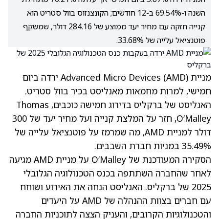
השנה ו-69.54% ב-12 חודשים; הקונצנזוס בוול סטריט הוא
קנייה חזקה עם מחיר יעד ממוצע של 284.16 דולר, שמשקף
פוטנציאל עלייה של 33.68%.
מניית Advanced Micro Devices
(AMD)
ירדה ביום
חמישי, למרות מחמאות מאנליסט בכיר בוול סטריט.
האנליסט של ברקליס בדירוג חמישה כוכבים, Thomas
O’Malley, חזר על המלצת קנייה ועל מחיר יעד של 300
דולר למניית AMD, מה שמרמז על פוטנציאל עלייה של
35.49% במניות חברת השבבים.
הסקירה המעודכנת של O’Malley על מניית AMD מגיעה
לאחר שהחברה השתתפה בכנס הטכנולוגיה הגלובלי
2025 של ברקליס. האנליסט הנחה את האירוע ושוחח
עם חברים בצוות ההנהלה של AMD על היעדים
והטכנולוגיות הקרובים, והעניק הצצה לתוכניות החברה