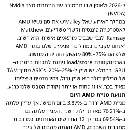
ל-2026 ולאופן שבו תתמודד עם התחרות מצד Nvidia
.
(NVDA)
במהלך האירוע שאל O’Malley את סגן נשיא AMD
לאסטרטגיה פיננסית וקשרי משקיעים, Matthew
Ramsay, לגבי שבבים מותאמים אישית. הוא השיב,
“אנחנו עקביים במודלים הפנימיים שלנו בתוך AMD
שלפיהם 75%–80% מהשוק הזה יהיה מחשוב
בארכיטקטורת load/store ניתנת לתכנות ברמת ה-
GPU. בהחלט יש שוק ל-ASICs. 20%–25% מתוך TAM
של טריליון דולר הוא שוק גדול, ויהיו גורמים שיצליחו
מאוד בכך. אז זו פחות או יותר נקודת המבט שלנו כרגע.”
תנועת מניית AMD היום
מניית AMD ירדה ב-3.87% ביום חמישי, אך עדיין עלתה
ב-76.21% מאז תחילת השנה. המניה עלתה גם
ב-69.54% במהלך 12 החודשים האחרונים. כמו רבות
מחברות השבבים, AMD נהנתה מהבום של בינה