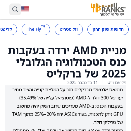
™
חדשות שוק ההון
וול סטריט
The Fly
קריפטו
מניית AMD ירדה בעקבות
כנס הטכנולוגיה הגלובלי
2025 של ברקליס
ויליאם וייט
11 בדצמבר 2025
תומאס או'מאלי מברקליס חזר על המלצת קנייה והציב מחיר
יעד של 300 דולר ל-AMD (פוטנציאל עלייה של 35.49%)
בעקבות הכנס; ב-AMD מעריכים שרוב השוק יהיה מחשוב
GPU ניתן לתכנות, בעוד ASICs יהוו 20%–25% מתוך TAM
של טריליון דולר.
המניה ירדה 3.87% ביום חמישי אך עלתה 76.21% מתחילת