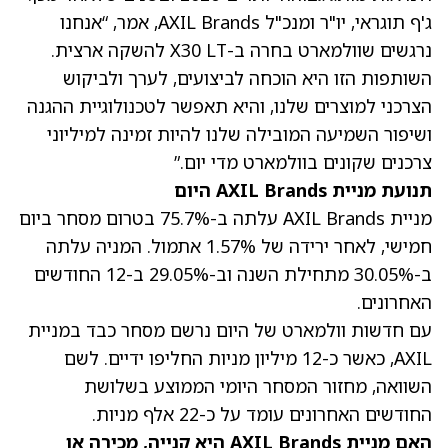
ג'ף תוגראי, יו"ר ומנכ"ל AXIL Brands, אמר, “אנחנו
נרגשים שוולמארט בחרה ב-X30 LT להשקה ארצית.
השותפות הזו היא הוכחה לביצועים, לערך ולביקוש
הצרכני למוצרים שלנו, והיא תאפשר לטכנולוגיית ההגנה
ושיפור השמיעה המובילה שלנו להיות זמינה למיליוני
צרכנים שקונים בוולמארט מדי יום.”
תנועת מניית AXIL Brands היום
מניית AXIL Brands עלתה ב-75.7% בטרום מסחר ביום
חמישי
, לאחר ירידה של 1.57% אתמול. המניה עלתה
ב-30.05% מתחילת השנה וב-29.05% ב-12 החודשים
האחרונים.
עם חדשות וולמארט של היום נרשם מסחר כבד במניית
AXIL, כאשר כ-12 מיליון מניות החליפו ידיים. לשם
השוואה, מחזור המסחר היומי הממוצע בשלושת
החודשים האחרונים עומד על כ-22 אלף מניות.
האם מניית AXIL Brands היא קנייה, מכירה או