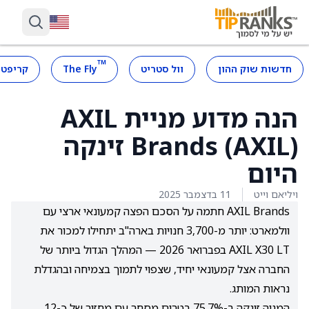
™
חדשות שוק ההון
וול סטריט
The Fly
קריפטו
הנה מדוע מניית AXIL
Brands (AXIL) זינקה
היום
ויליאם וייט
11 בדצמבר 2025
AXIL Brands חתמה על הסכם הפצה קמעונאי ארצי עם
וולמארט: יותר מ-3,700 חנויות בארה"ב יתחילו למכור את
AXIL X30 LT בפברואר 2026 — המהלך הגדול ביותר של
החברה אצל קמעונאי יחיד, שצפוי לתמוך בצמיחה ובהגדלת
נראות המותג.
המניה זינקה ב-75.7% בטרום מסחר עם מחזור של כ-12