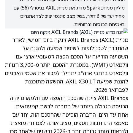
מיליון מניות; Spark מדרג את מניית AXIL בניטרלי (56) עם
מחיר יעד של 6 דולר, בשל מצב פיננסי יציב לצד אתגרים
בצמיחת הכנסות וברווחיות.
מניית AXIL Brands
(AXIL)
זינקה ביום חמישי, לאחר
שהחברה לטכנולוגיות לשיפור שמיעה ולהגנה על
השמיעה הודיעה על הסכם הפצה קמעונאי ארצי עם
וולמארט
(WMT)
. במסגרת ההסכם, יותר מ-3,700 חנויות
וולמארט ברחבי ארה"ב יתחילו למכור את אטמי האוזניים
להגנת שמיעה AXIL X30 LT. ההשקה מתוכננת
לפברואר 2026.
AXIL Brands ציינה שהסכם ההפצה עם וולמארט יהיה
הכניסה הגדולה ביותר של החברה לרשת קמעונאית
אחת עד היום. החברה הוסיפה שההסכם הזה, יחד עם
מאמצי התרחבות נוספים, מציב אותה לצמיחה מואצת
ולנראות מותג גבוהה יותר ב-2026 ובשנים שלאחר מכן.