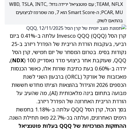
TEAM, NFLX; עם פוטנציאל ירידה גדול: WBD, TSLA, INTC,
PCAR, MU; ה-Smart Score הוא 7, מה שמרמז לביצועים
בהתאם לשוק.
קרן הסל Invesco QQQ (QQQ) עלתה ב-0.41% ביום
רביעי, בעקבות הורדת הריבית של הפדרל ריזרב ב-25
נקודות בסיס. בטרום המסחר של יום חמישי, קרן הסל
QQQ, שעוקבת אחר ביצועי מדד נאסד״ק 100 (
NDX
),
ירדה ב-0.60% בעת כתיבת שורות אלו, כאשר הכנסות
מאכזבות של אורקל
(ORCL)
ברבעון השני לשנת
הכספים 2026 והגידול בהוצאות הציתו מחדש חששות
מבועה בתחום בינה מלאכותית (AI), מה שהעיב על
הורדת הריבית האחרונה של הפדרל ריזרב.
בסך הכול, קרן הסל QQQ עלתה ב-1.18% בחמשת
הימים האחרונים, ועלתה בכ-22.7% מאז תחילת השנה.
ההחזקות המרכזיות של QQQ בעלות פוטנציאל