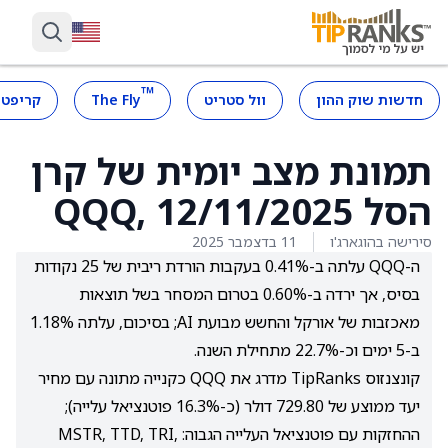
™
חדשות שוק ההון
וול סטריט
The Fly
קריפטו
תמונת מצב יומית של קרן
הסל QQQ, 12/11/2025
סירישה בהוגארג'ו
11 בדצמבר 2025
ה-QQQ עלתה ב-0.41% בעקבות הורדת ריבית של 25 נקודות
בסיס, אך ירדה ב-0.60% בטרום המסחר בשל תוצאות
מאכזבות של אורקל והחשש מבועת AI; בסיכום, עלתה 1.18%
ב-5 ימים וכ-22.7% מתחילת השנה.
קונצנזוס TipRanks מדרג את QQQ כקנייה מתונה עם מחיר
יעד ממוצע של 729.80 דולר (כ-16.3% פוטנציאל עלייה);
ההחזקות עם פוטנציאל העלייה הגבוה: MSTR, TTD, TRI,