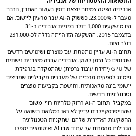
התשואות ההיסטוריות של אנבידיה
אנבידיה
הציגה צמיחה יוצאת דופן בעשור האחרון, הרבה
מעבר ל-23,000%, כששוק ה-AI עבר מרעיון ליישום. אם
היו מושקעים 1,000 דולר במניית אנבידיה ב-31
בדצמבר 2015, ההשקעה הזו הייתה גדלה לכ-231,000
דולר היום.
תחום ה-AI עדיין מתפתח, עם מוצרים ושימושים חדשים
שנכנסים כל הזמן לשוק. אנבידיה עברה מיצרנית נישתית
של GPU (יחידת עיבוד גרפית) שהתמקדה בגרפיקת
גיימינג לספקית מרכזית של מעבדים מקביליים שמריצים
יישומי בינה מלאכותית, וחושפת בקביעות מוצרים
וטכנולוגיות חדשים.
במקביל, תחום ה-AI רחוק מלהיות רווי, משום
שההייפרסקיילרים עדיין לא ראו במלואם תשואה על
ההשקעות האדירות שלהם. שחקניות הטכנולוגיה
הגדולות מהמרות על עתיד שבו AI ואוטומציה יטפלו