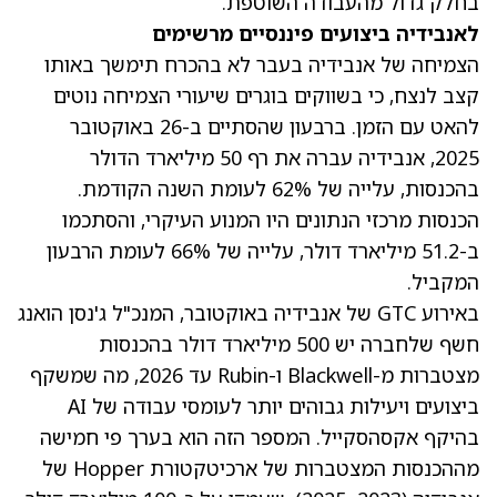
בחלק גדול מהעבודה השוטפת.
לאנבידיה ביצועים פיננסיים מרשימים
הצמיחה של אנבידיה בעבר לא בהכרח תימשך באותו
קצב לנצח, כי בשווקים בוגרים שיעורי הצמיחה נוטים
להאט עם הזמן. ברבעון שהסתיים ב-26 באוקטובר
2025, אנבידיה
עברה את רף 50 מיליארד הדולר
בהכנסות
, עלייה של 62% לעומת השנה הקודמת.
הכנסות מרכזי הנתונים היו המנוע העיקרי, והסתכמו
ב-51.2 מיליארד דולר, עלייה של 66% לעומת הרבעון
המקביל.
באירוע GTC של אנבידיה באוקטובר, המנכ"ל ג'נסן הואנג
חשף שלחברה יש 500 מיליארד דולר בהכנסות
מצטברות מ-Blackwell ו-Rubin עד 2026, מה שמשקף
ביצועים ויעילות גבוהים יותר לעומסי עבודה של AI
בהיקף אקסהסקייל. המספר הזה הוא בערך פי חמישה
מההכנסות המצטברות של ארכיטקטורת Hopper של