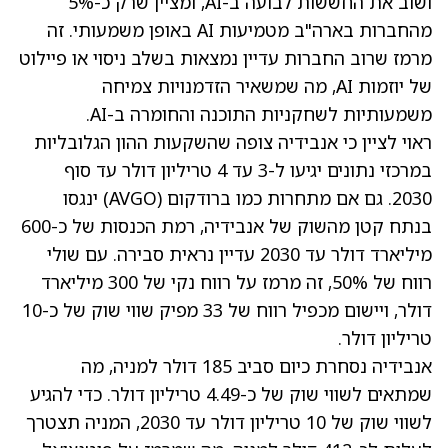
ושוב את החששות לבועה ב-AI, ומציין שרק כ-5%
מהחברות בארה"ב מטמיעות AI באופן משמעותי. זה
מרמז שרוב החברות עדיין נמצאות בשלב ניסוי או פיילוט
של יוזמות AI, מה שמשאיר הזדמנויות צמיחה
משמעותיות לשחקניות התוכנה והחומרה ב-AI.
ראוי לציין כי אנבידיה צופה שהשקעות ההון הגלובליות
במרכזי נתונים יגיעו ל-3 עד 4 טריליון דולר עד סוף
2030. גם אם מתחרות כמו ברודקום
(AVGO)
ינגסו
בנתח קטן מהשוק של אנבידיה, רמת הכנסות של כ-600
מיליארד דולר עד 2030 עדיין נראית סבירה. עם
שולי
רווח
של 50%, זה מרמז על רווח נקי של 300 מיליארד
דולר, ויישום
מכפיל רווח
של 33 מפיק שווי שוק של כ-10
טריליון דולר.
אנבידיה נסחרת כיום סביב 185 דולר למניה, מה
שמתאים לשווי שוק של כ-4.49 טריליון דולר. כדי להגיע
לשווי שוק של 10 טריליון דולר עד 2030, המניה תצטרך