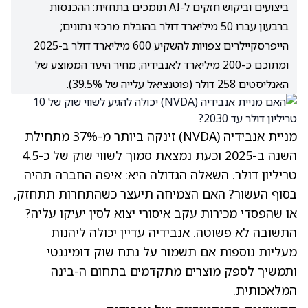
ביצועים וביקוש חזקים ל-AI תומכים בתחזית: ההכנסות
ברבעון עברו 50 מיליארד דולר בהובלת מרכזי נתונים;
הייפרסקיילרים צפויות להשקיע 600 מיליארד דולר ב-2025
ומתוכם כ-200 מיליארד לאנבידיה; מחיר היעד הממוצע של
האנליסטים 258 דולר (פוטנציאל עלייה של 39.5%).
מניית אנבידיה
(NVDA)
זינקה ביותר מ-37% מתחילת
השנה
ב-2025 וכעת נמצאת סמוך לשווי שוק של כ-4.5
טריליון דולר. השאלה הגדולה היא: איפה החברה תהיה
בסוף העשור? האם הצמיחה תיעצר כשהתחרות תתחזק,
או שהפסדי מכירות עקב איסורי יצוא לסין יעיקו עליה?
התשובה לא פשוטה. אנבידיה עדיין יכולה ליהנות
מעליות נוספות אם תשמור על נתח שוק דומיננטי
ותמשיך לספק מוצרים מתקדמים בתחום ה-בינה
המלאכותית.