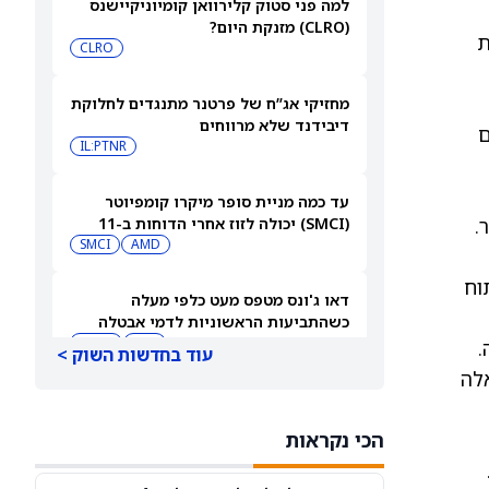
למה פני סטוק קלירוואן קומיוניקיישנס
(CLRO) מזנקת היום?
ת
CLRO
מחזיקי אג”ח של פרטנר מתנגדים לחלוקת
דיבידנד שלא מרווחים
עוד מנהיגי נאסד"ק כינו את QS שם
IL:PTNR
עד כמה מניית סופר מיקרו קומפיוטר
תר.
(SMCI) יכולה לזוז אחרי הדוחות ב-11
באוגוסט?
AMD
SMCI
משיך בפיתוח
דאו ג'ונס מטפס מעט כלפי מעלה
כשהתביעות הראשוניות לדמי אבטלה
נשארות נמוכות
DIA
QQQ
QSE בסן חוזה.
עוד בחדשות השוק >
תאי מצב‑מוצק אלה
תוצאות הרבעון השני של פייזר (PFE)
תומכות בגישה חיובית
הכי נקראות
PFE