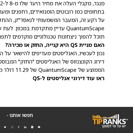
בתחומים כמו רובוטים הומנואידים, רחפנים ומערכ
על רקע זה, המעבר המשמעותי לנאסד"ק, ההתק
QuantumScape עדיין מתקדמת במכו
תוכל להפוך ניצחונות טכנולוגיים מוקדמים לתפ
האם מניית QS היא קנייה, החזק או מכירה?
דירוג הקונצנזוס של האנליסטים "החזק" המבוס
הממוצע של QuantumScape
של 11.29 דולר מרמז על ירידה פוטנציאלית של 11.45% מהמחיר הנוכחי.
ראו עוד דירוגי אנליסטים ל-QS
חפשו אותנו -