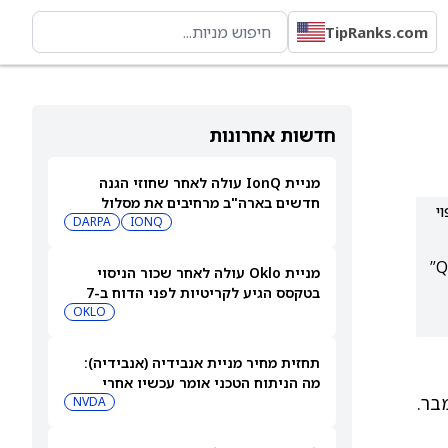
TipRanks.com
חדשות אחרונות
מניית IonQ עולה לאחר שחוזי הגנה
חדשים בארה"ב מרחיבים את מסלול
הלך לא צפוי
ההכנסות שלה
IONQ
DARPA
החברה מציגה התקדמות: הפסד קטן מהצפוי, הכנסות חזקות וחיובי לקוחות ראשונים ($12.8 מ׳), קידום קו QSE-5 “Eagle Line”
מניית Oklo עולה לאחר שכור הניסוי
בטקסס הגיע לקריטיות לפני הדוח ב-7
באוגוסט
OKLO
תחזית מחיר מניית אנבידיה (אנבידיה):
N
מה הניתוח הטכני אומר עכשיו אחרי
ההצלחות האחרונות בתחום ה-AI
NVDA