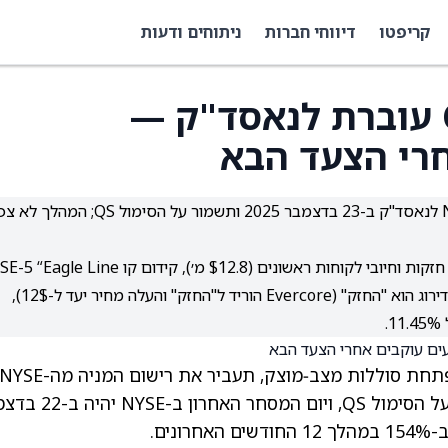
קריפטו
דיווחי חברות
ניתוחים ודעות
QuantumScape (QS) עוברת לנאסד"ק —
רי הצעד הבא
QuantumScape תעביר את רישום מנייתה מה-NYSE לנאסד"ק ב-23 בדצמבר 2025 ותשמור על הסימול QS; המ
וכ-1 מיליארד דולר מזומן (~26 חוד׳ אופק); עם זאת, הדירוג הוא "החזק" (Evercore הוריד ל"החזק" והעלה מחיר יעד ל-12$),
, מפתחת סוללות מצב‑מוצק, תעביר את רישום המניה מה-YSE
ים.