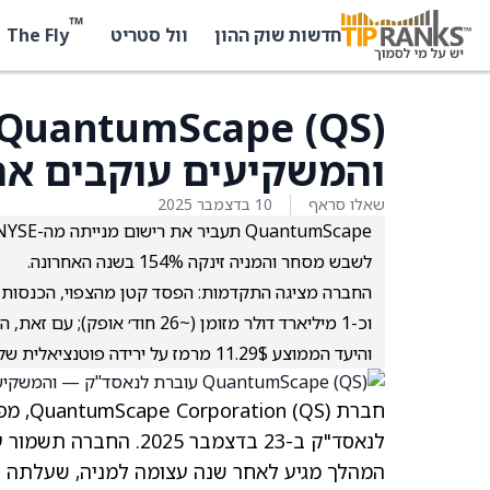
™
The Fly
חדשות שוק ההון
וול סטריט
והמשקיעים עוקבים אח
שאלו סראף
10 בדצמבר 2025
לשבש מסחר והמניה זינקה 154% בשנה האחרונה.
והיעד הממוצע 11.29$ מרמז על ירידה פוטנציאלית של 11.45%.
חברת QuantumScape Corporation
(QS)
לנאסד"ק ב-23 בדצמבר 2025. החברה תשמור על הסימול QS, ויום המסחר האחרון ב-NYSE יהיה ב-22 בדצמבר.
המהלך מגיע לאחר שנה עצומה למניה, שעלתה ב-154% במהלך 12 החודשים האחרונ