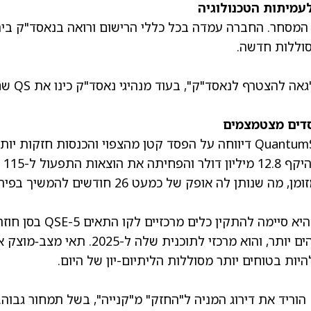
שבש את המסחר. החברה עמדה בכל כללי הרישום ורואה בנאסד"ק בי
סוללות חדשה.
סמנכ"ל הכספים Kevin Hettrich אמר שהצוות "גאה להצטרף לנאסד"ק", ב
עדכון זה מגיע לאחר רבעון שלישי מעורב. QuantumScape דיווחה על הפסד קטן מהצפוי והכנסות חזקות יו
החברה רשמה חיובי לקוחות ראשונים אי פעם בהיקף 12.8 מיליון דולר והפחיתה את הוצאות התפעול ל-115
מיליון דולר. לחברה יש גם כ-1 מיליארד דולר במזומן, מה שנותן לה אופק של כמעט 26 חודשים לה
בינתיים, החברה סימנה כמה אבני דרך מרכזיות. היא סיימה להתקין כלים מרכזיים לקו התאים -5
ה-“Eagle Line” הוא הבסיס לייצור בהיקפים גבוהים יותר, והוא מרכזי לתוכנית שלה ל-2025. 
היות בטוחים יותר מסוללות הליתיום-יון של היום.
לאחרונה, אנליסט Evercore ISI Chris McNally הוריד את דירוג המניה ל"החזק" מ"קנייה", בשל תמחור גבוה.