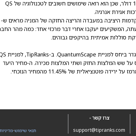
מנגד, מקנלי העלה את מחיר היעד שלו מ-8 ל-12 דולר, שכן הוא רואה שימושים חשובים לטכנולוגיה של QS
ות אגירת אנרגיה.
דמות היציבה במעבדה והריצה החזקה של המניה מראים ש-
ון. לעת עתה, המשקיעים יעקבו אחרי דבר מרכזי אחד: כמה מהר החב
וקת סוללות אמיתית בהיקפים גבוהים.
ס על שש המלצות החזק ושתי המלצות מכירה. ה-
מחיר היעד
צרו קשר -
support@tipranks.com
תנאי שימוש
•
מדיניות