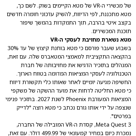
של מכשירי ה‑VR של מטא הקיימים בשוק. לשם כך,
מטא מתכננת, לפי הדיווח, להשיק עדכוני חומרה חדשים
בקצב איטי בהרבה, תוך התמקדות בהמשך שיפור
תוכנת המכשירים.
מטא נשארת מחויבת לעסקי ה‑VR
בשבוע שעבר פורסם כי מטא בוחנת קיצוץ של עד 30%
בהקצאה התקציבית למאמצי המטאברס שלה. עם זאת,
המנהלים בתזכיר הדגישו את מחויבותה של חברת
הטכנולוגיה לעסקי המציאות המדומה בטווח הארוך.
החשיפה מגיעה יומיים לאחר שאותו כלי תקשורת דיווח
כי מטא החליטה לדחות את מועד ההשקה של משקפי
המציאות המעורבת Phoenix לשנת 2027. בתזכיר פנימי
שנצפה על ידי אותו גורם נכתב כי מטא רוצה "לדייק
בפרטים".
Meta Quest 3, קסדת ה‑VR המובילה של החברה,
נמכרת כיום במחיר קמעונאי של 499.99 דולר. עם זאת,