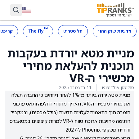
™
חדשות שוק ההון
וול סטריט
The Fly
קריפטו
מניית מטא יורדת בעקבות
תוכנית להעלאת מחירי
מכשירי ה‑VR
סולומון אולדיפופו
11 בדצמבר 2025
מניית מטא ירדה ביותר מ־1% לאחר דיווחים כי החברה תעלה
את מחירי מכשירי ה‑VR, תאריך מחזורי החלפה ותאט עדכוני
חומרה תוך התאמות לעלויות חדשות (כולל מכסים), ובמקביל
הדגישה מחויבות ארוכת טווח ל‑VR למרות קיצוצים במטאברס
ודחיית משקפי Phoenix ל‑2027.
דירוג האנליסטים למטא נשאר "קנייה חזקה": 36 קנייה, 6