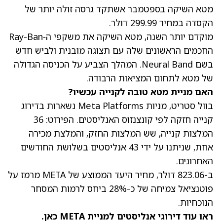
מטא השיקה בספטמבר אשתקד גרסה זולה יותר של
הקסדה במחיר 299.99 דולר.
מוקדם יותר השנה, מטא השיקה את משקפי ה‑Ray-Ban
החכמים הראשונים שלה עם תצוגה מובנית ולביש חדש
בשם Neural Band. המהלך הצביע על הכניסה הגדולה
של מטא לתחום המציאות הרבודה.
האם מניית מטא טובה לקנייה עכשיו?
בוול סטריט,
מניות Meta Platforms
נשארות בדירוג
קנייה חזקה לפי קונצנזוס האנליסטים. הפירוט: 36
המלצות קנייה, שש המלצות החזק, והמלצת מכירה
אחת, שניתנו על ידי 43 אנליסטים בשלושת החודשים
האחרונים.
ב-823.06 דולר,
מחיר היעד הממוצע של META
מרמז על
פוטנציאל צמיחה של כ-28% ביחס לרמות המסחר
הנוכחיות.
ראו עוד דירוגי אנליסטים למניית META כאן.