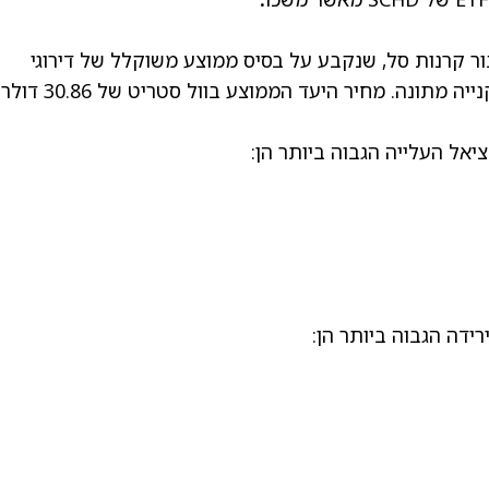
דירוג הקונצנזוס הייחודי של TipRanks עבור קרנות סל, שנקבע על בסיס ממוצע משוקלל של דירוגי
האנליסטים על ההחזקות שלה, SCHD מדורגת קנייה מתונה. מחיר היעד הממוצע בוול סטריט של 30.86 דולר
דה הגבוה ביותר הן: