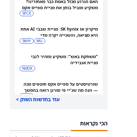
האם הגרוע מכול באמת כבר מאחורינו?
משקיע מוביל בוחן את מניית ספייס אקס
SPCX
מיקרון או SK hynix: מניית שבבי AI אחת
היא מציאה, והשנייה יקרה מדי
SKHY
MU
"משחקת באש": משקיע מזהיר לגבי
מניית אנבידיה
NVDA
שורטיסטים על ספייס אקס חוטפים מכה
— הנה מה שג'יי פי מורגן רואה בהמשך
SPCX
עוד בחדשות השוק >
עסקת קורסור של ספייס אקס בשווי 60
מיליארד דולר עשויה להיסגר כבר בשבוע
הכי נקראות
הבא… אבל המותג Cursor עלול להיעלם
SPCX
PC:CURSO