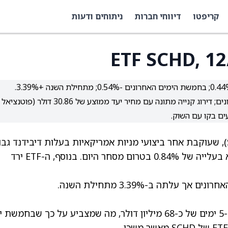
קריפטו
דיווחי חברות
ניתוחים ודעות
זרימות נטו של כ-68 מיליון דולר בחמשת הימים האחרונים; דירוג קנייה מתונה עם מחיר יעד ממוצע של 30.86 דולר (פוטנציאל
קרן הסל הדיבידנדית של שוואב בארה"ב (SCHD), שעוקבת אחר ביצועי מניות אמריקאיות בעלות דיבידנד גב
מתוך מדד Dow Jones U.S. Dividend 100, היא בעלייה של 0.84% בטרום מסחר היום. בנוסף, ה-ETF ירד
לפי נתוני TipRanks, SCHD רשמה זרימות נטו ל-5 ימים של כ-68 מיליון דולר, מה שמצביע על כך שבחמש
.