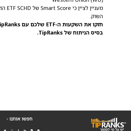
השוק.
חזקו את השקעות ה-ETF שלכם עם TipRanks. גלו את
בסיס הניתוח של TipRanks.
חפשו אותנו -