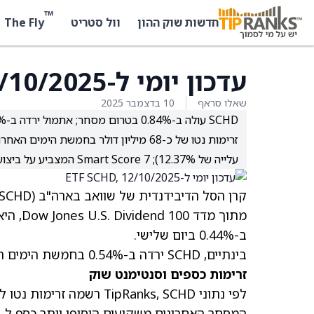
™
The Fly
חדשות שוק ההון
וול סטריט
עדכון יומי ל-ETF SCHD, 12/10/2025
שאלו סראף
10 בדצמבר 2025
SCHD עולה ב-0.84% בטרום מסחר; אתמול ירדה ב-0.44%; בחמשת הימים האחרונים -0.54%; מתחילת השנה +3.39%.
עלייה של 12.37%); Smart Score 7 המצביע על ביצועים בקו עם השוק.
ב-0.44% ביום שלישי.
בינתיים, SCHD ירדה ב-0.54% בחמשת הימים האחרונים אך עלתה ב-3.39% מתחילת השנה.
זרימות כספים וסנטימנט שוק
המסחר האחרונים משקיעים הוסיפו יותר כסף ל-ETF של SCHD מאשר משכו