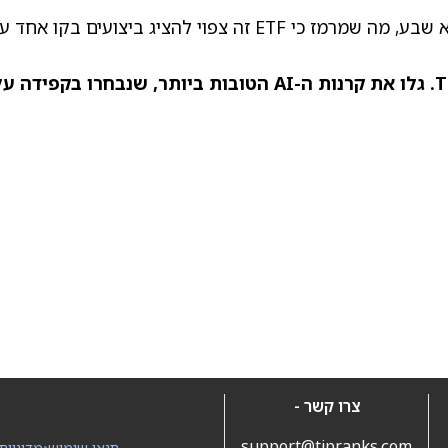
מעניין לציין כי Smart Score של ETF SCHD הוא שבע, מה שמרמז כי ETF זה צפוי להציג ביצועים בקו אח
קרנות ה-AI הטובות ביותר
, שנבחרו בקפידה על
צרו קשר -
support@tipranks.com
תנאי שימוש
•
מדיניות