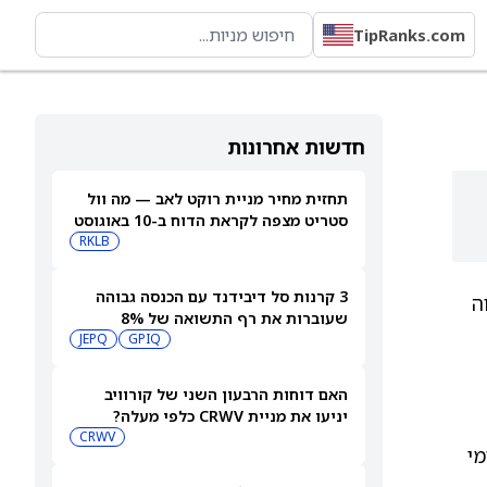
TipRanks.com
חדשות אחרונות
תחזית מחיר מניית רוקט לאב — מה וול
סטריט מצפה לקראת הדוח ב-10 באוגוסט
RKLB
3 קרנות סל דיבידנד עם הכנסה גבוהה
וה
שעוברות את רף התשואה של 8%
JEPQ
GPIQ
האם דוחות הרבעון השני של קורוויב
יניעו את מניית CRWV כלפי מעלה?
CRWV
ת ימי