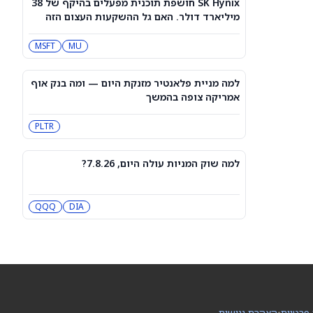
SK Hynix חושפת תוכנית מפעלים בהיקף של 38
3 תעודות הסל הטובות ביותר להשקעה,
מיליארד דולר. האם גל ההשקעות העצום הזה
לפי אנליסט ה-AI – 8/7/2026
יפגע במניית מיקרון טכנולוג'י?
IWF
VV
MSFT
MU
שוק המניות היום: SPY ו-QQQ עלו לאחר
שדוח תעסוקה מאכזב שינה את ציפיות
למה מניית פלאנטיר מזנקת היום — ומה בנק אוף
הריבית
DIA
QQQ
אמריקה צופה בהמשך
PLTR
מניות מחשוב קוונטי מזנקות כשוושינגטון
בוחנת הגדלת המימון ב-68%
QBTS
IONQ
למה שוק המניות עולה היום, 7.8.26?
המניות המובילות בעליות במדד S&P 500
היום, 7.8.26
DIA
QQQ
QQQ
DIA
האם העסקה בבריטניה מבשרת צרות?
מניית פאראמונט סקיידנס
(NASDAQ:PSKY) עלתה בכל זאת
WBD
PSKY
 פרטיות
•
הצהרת נגישות