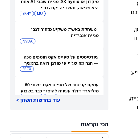
מיקרון או SK hynix: מניית שבבי AI אחת
טרת Bob היא
היא מציאה, והשנייה יקרה מדי
בם.
SKHY
MU
,
"משחקת באש": משקיע מזהיר לגבי
מניית אנבידיה
וד
NVDA
שורטיסטים על ספייס אקס חוטפים מכה
— הנה מה שג'יי פי מורגן רואה בהמשך
SPCX
תוצאה מכך, Bob כבר מסייע
עסקת קורסור של ספייס אקס בשווי 60
מיליארד דולר עשויה להיסגר כבר בשבוע
הבא… אבל המותג Cursor עלול להיעלם
SPCX
PC:CURSO
התבסס על 10 המלצות קנייה,
עוד בחדשות השוק >
מניית מעקב? ג'פריס גרופ שוקלת את
הספקולציות על מיזוג בין SpaceX
הכי נקראות
לטסלה
JEF
SPCX