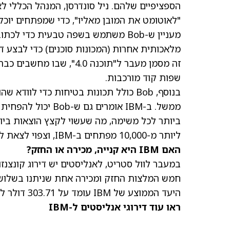
"לאוטומט את המובן מאליו", כדי שמפתחים יוכל
מעניין ש-Bob משתמש בשפה טבעית כדי 
מלאכותית אחרות (המכונות סוכנים) כדי לבצע דב
זה מסמן מעבר ל"תוכנה .0
שפות קוד מורכבות.
בנוסף, Bob כולל תכונות בטיחות כדי לו
ממשל. ב-IBM אומרים
ליותר מ-10,000 מפתחים ב-IBM, וצפוי לצאת להשקה ציבורית בשנה הבאה.
האם IBM היא קנייה, מכירה או החזק?
חמש המלצות החזק ומכירה אחת שניתנו בשלושת 
היעד הממוצע של IBM
עומד על 303.71 דולר למניה, ומרמז שהמניה נסחרת קרוב לשווי הוגן.
ראו עוד דירוגי אנליסטים ל-IBM