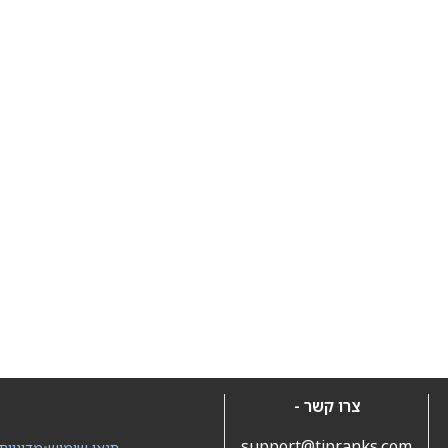
צרו קשר -
support@tipranks.com
תנאי שימוש
•
מדיניות