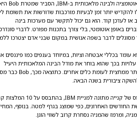
הספציפיים שלהם. ניל סונדרסן, המנהל הכללי לאוטומציה ולבינה מלאכותית ב-IBM, הסביר שמ
ו להקדיש יותר זמן לבעיות מורכבות שדורשות את תשומת לי
לכתוב או לעדכן קוד. הוא גם יכול לתקשר עם מערכות בינה
רים באופן אוטומטי, בלי צורך בתכנות מפורט. לדברי סונדרסן
4", שבו מחשבים כבר מסוגלים לדבר בשפה אנושית במקום שבני אדם יצטרכו ללמ
ודא שהוא עומד בכללי אבטחה וציות, במיוחד בענפים כמו פיננסים או
 גם ש-Bob יכול להפחית עלויות בכך שהוא בוחר את מודל הבינה המלאכותית היעיל
ביותר לכל משימה, מה שעשוי לקצץ הוצאות ביותר ממחצית לעומת כלים אחרים. כ
במעבר לוול סטריט, לאנליסטים יש דירוג קונצנזוס של קנייה מתונה למניית IBM, ב
החודשים האחרונים, כפי שמוצג בגרף למטה. בנוסף, ה
מחיר