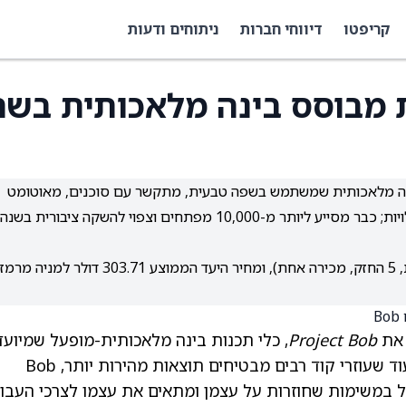
קריפטו
דיווחי חברות
ניתוחים ודעות
ות מבוסס בינה מלאכותית בשם
 כלי תכנות מבוסס בינה מלאכותית שמשתמש בשפה טבעית, מתקשר עם סוכנים, מאוטומט
משימות חוזרות, כולל יכולות אבטחה וציות ומפחית עלויות; כבר מסייע ליותר מ-10,000 מפתחים וצפוי להשקה ציבורית בשנה
למניית IBM דירוג קונצנזוס של קנייה מתונה (10 קניות, 5 החזק, מכירה אחת), ומחיר היעד הממוצע 303.71 דולר למניה מרמז
 את
Project Bob
, כלי תכנות בינה מלאכותית-מופעל שמיועד
לעזור למפתחים בסביבות ארגוניות מורכבות. בעוד שעוזרי קוד רבים מבטיחים תוצאות מהירות יותר, Bob
במשימות שחוזרות על עצמן ומתאים את עצמו לצרכי העבו