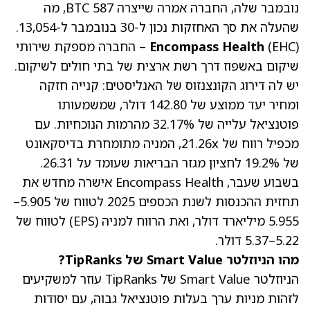
נובמבר שלה, החברה אמרה שייצרה 587 BTC, מה
שהעלה את סך האחזקות נכון ל-30 בנובמבר ל-13,054.
(EHC)
Encompass Health
– החברה מספקת שירותי
שיקום באשפוז דרך רשת ארצית של בתי חולים לשיקום.
יש לה
דירוג הקונצנזוס של האנליסטים: קנייה חזקה
ומחיר יעד ממוצע של 142.80 דולר, שמשמעותו
פוטנציאל עלייה של 32.17% מהרמות הנוכחיות.
עם
מכפיל רווח של 21.26x
, המניה מתומחרת בדיסקאונט
של 19.2% לחציון מגזר הבריאות שעומד על 26.31.
בשבוע שעבר, Encompass Health אישרה מחדש את
תחזית ההכנסות לשנת הכספים 2025 לטווח של 5.905–
5.955 מיליארד דולר, ואת הרווח למניה (EPS) לטווח של
5.22–5.37 דולר.
מהו הניוזלטר Smart Value של TipRanks?
הניוזלטר Smart Value של TipRanks עוזר למשקיעים
לזהות מניות ערך בעלות פוטנציאל גבוה, עם יסודות