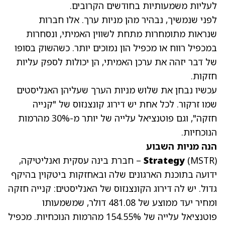
לעליות משמעותיות בחודשים הקרובים.
לפני שנמשיך, נבהיר מהן מניות ערך. אלו חברות
שנראות מתומחרות מתחת לשווין האמיתי, ונסחרות
במכפיל רווח או מכפיל הון נמוכים יותר. כשהשוק בסופו
של דבר יזהה את ערכן האמיתי, הן יכולות לספק עליות
חזקות.
עכשיו נבחן את שלוש מניות הערך שעליהן האנליסטים
שמו זרקור. לכל אחת יש דירוג קונצנזוס של "קנייה
חזקה", וגם פוטנציאל עלייה של יותר מ-30% מהרמות
הנוכחיות.
הנה מניות השבוע
(MSTR)
Strategy
– חברת בינה עסקית ואנליטיקה,
ידועה בתוכנת הארגונים שלה ובאחזקות ביטקוין בהיקף
גדול. יש לה
דירוג הקונצנזוס של האנליסטים: קנייה חזקה
ומחיר יעד ממוצע של 481.08 דולר, שמשמעותו
פוטנציאל עלייה של 154.55% מהרמות הנוכחיות.
מכפיל