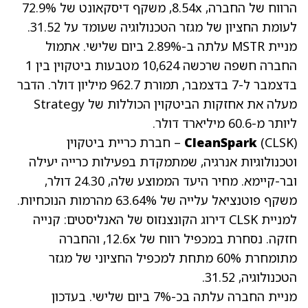
הרווח של החברה, 8.54x
, משקף דיסקאונט של 72.9%
לעומת החציון של מגזר הטכנולוגיה שעומד על 31.52.
מניית MSTR עלתה ב-2.89% ביום שלישי. אתמול
החברה חשפה שרכשה 10,624 מטבעות ביטקוין בין 1
בדצמבר ל-7 בדצמבר, תמורת 962.7 מיליון דולר. הדבר
מעלה את אחזקות הביטקוין הכוללות של Strategy
ליותר מ-60.6 מיליארד דולר.
(CLSK)
CleanSpark
– חברת כריית ביטקוין
וטכנולוגיות אנרגיה, שמתמקדת בפעילות כרייה יעילה
ובר-קיימא. מחיר היעד הממוצע שלה, 24.30 דולר,
משקף פוטנציאל עלייה של 63.64% מהרמות הנוכחיות.
למניית CLSK דירוג הקונצנזוס של האנליסטים: קנייה
חזקה
.
נסחרת במכפיל רווח של 12.6x
, והחברה
מתומחרת 60% מתחת למכפיל החציוני של מגזר
הטכנולוגיה, 31.52.
מניית החברה עלתה בכ-7% ביום שלישי. בעדכון