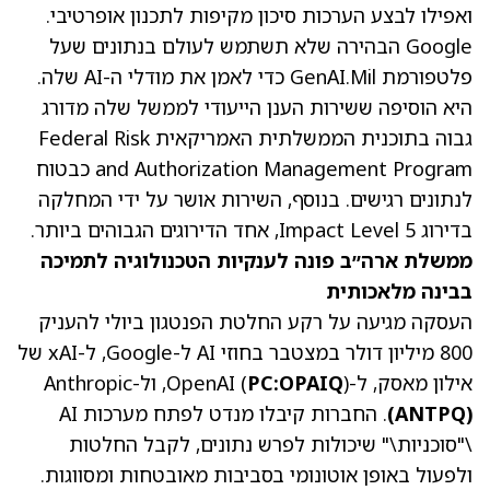
ואפילו לבצע הערכות סיכון מקיפות לתכנון אופרטיבי.
Google הבהירה שלא תשתמש לעולם בנתונים שעל
פלטפורמת GenAI.Mil כדי לאמן את מודלי ה-AI שלה.
היא הוסיפה ששירות הענן הייעודי לממשל שלה מדורג
גבוה בתוכנית הממשלתית האמריקאית Federal Risk
and Authorization Management Program כבטוח
לנתונים רגישים. בנוסף, השירות אושר על ידי המחלקה
בדירוג Impact Level 5, אחד הדירוגים הגבוהים ביותר.
ממשלת ארה״ב פונה לענקיות הטכנולוגיה לתמיכה
בבינה מלאכותית
העסקה מגיעה על רקע החלטת הפנטגון ביולי להעניק
800 מיליון דולר במצטבר בחוזי AI ל-Google, ל-xAI של
אילון מאסק, ל-OpenAI (
), ול-Anthropic
PC:OPAIQ
(ANTPQ)
. החברות קיבלו מנדט לפתח מערכות AI
\"סוכניות\" שיכולות לפרש נתונים, לקבל החלטות
ולפעול באופן אוטונומי בסביבות מאובטחות ומסווגות.