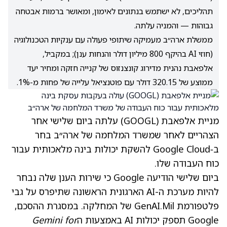
תהליכים, לא ישתמש בנתונים לאימון, ומאושר ברמות אבטחה
גבוהות — והמניה עלתה.
ממשלת ארה״ב מעמיקה שיתופי פעולה עם ענקיות הטכנולוגיה
(חוזי AI בהיקף 800 מיליון דולר והנחות ענן); במקביל,
אלפאבת נהנית מדירוג קונצנזוס של קנייה חזקה ומחיר יעד
ממוצע של 320.15 דולר עם פוטנציאל עלייה של פחות מ-1%.
מניית אלפאבת
(GOOGL)
עלתה ביום שלישי אחר
הצהריים לאחר שמשרד המלחמה של ארה״ב בחר
ב‑Google Cloud להשקת יכולות בינה מלאכותית עבור
כוח העבודה שלו.
ביום שלישי הודיעה Google כי שירות הענן שלה נבחר
להיות מערכת ה-AI הארגונית הראשונה שתיפרס על גבי
פלטפורמת GenAI.Mil של המחלקה. במסגרת ההסכם,
Google תספק יכולות AI באמצעות ה
Gemini for