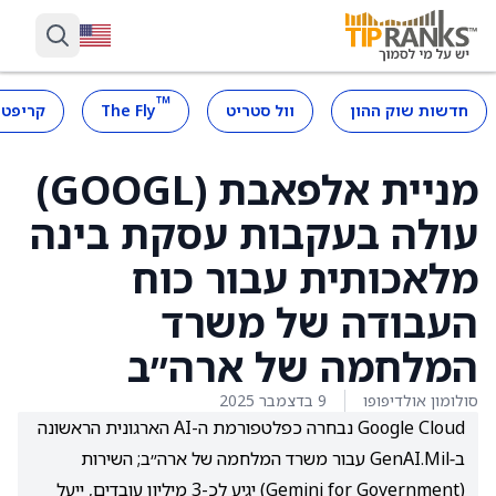
™
חדשות שוק ההון
וול סטריט
The Fly
קריפטו
מניית אלפאבת (GOOGL)
עולה בעקבות עסקת בינה
מלאכותית עבור כוח
העבודה של משרד
המלחמה של ארה״ב
סולומון אולדיפופו
9 בדצמבר 2025
Google Cloud נבחרה כפלטפורמת ה-AI הארגונית הראשונה
ב‑GenAI.Mil עבור משרד המלחמה של ארה״ב; השירות
(Gemini for Government) יגיע לכ-3 מיליון עובדים, ייעל