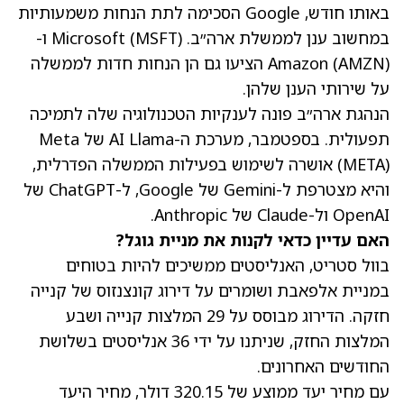
באותו חודש, Google הסכימה לתת הנחות משמעותיות
במחשוב ענן לממשלת ארה״ב. Microsoft
(MSFT)
ו-
(AMZN)
Amazon
הציעו גם הן הנחות חדות לממשלה
על שירותי הענן שלהן.
הנהגת ארה״ב פונה לענקיות הטכנולוגיה שלה לתמיכה
תפעולית. בספטמבר, מערכת ה-AI Llama של Meta
(META)
אושרה לשימוש בפעילות הממשלה הפדרלית,
והיא מצטרפת ל-Gemini של Google, ל-ChatGPT של
OpenAI ול-Claude של Anthropic.
האם עדיין כדאי לקנות את מניית גוגל?
בוול סטריט, האנליסטים ממשיכים להיות בטוחים
ב
מניית אלפאבת
ושומרים על דירוג קונצנזוס של קנייה
חזקה. הדירוג מבוסס על 29 המלצות קנייה ושבע
המלצות החזק, שניתנו על ידי 36 אנליסטים בשלושת
החודשים האחרונים.
עם מחיר יעד ממוצע של 320.15 דולר,
מחיר היעד