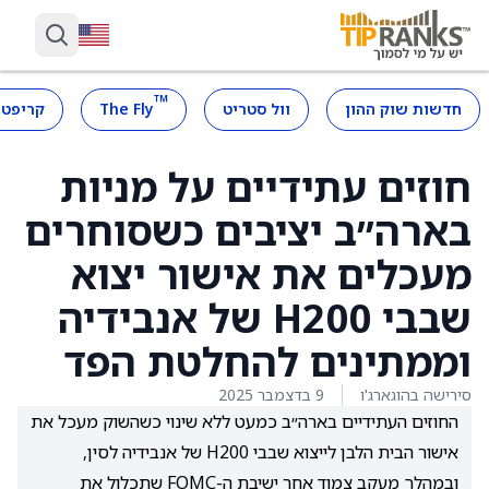
™
חדשות שוק ההון
וול סטריט
The Fly
קריפטו
חוזים עתידיים על מניות
בארה״ב יציבים כשסוחרים
מעכלים את אישור יצוא
שבבי H200 של אנבידיה
וממתינים להחלטת הפד
סירישה בהוגארג'ו
9 בדצמבר 2025
החוזים העתידיים בארה״ב כמעט ללא שינוי כשהשוק מעכל את
אישור הבית הלבן לייצוא שבבי H200 של אנבידיה לסין,
ובמהלך מעקב צמוד אחר ישיבת ה-FOMC שתכלול את