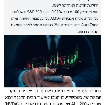
החלטת הריבית האחרונה לשנה.
חוזי נאסד״ק 100 ירדו ב-0.01%, בעוד S&P 500 ודאו ג'ונס
עלו קלות; מניות אנבידיה ו-AMD עלו בעקבות האישור, ואילו
AutoZone ירדה ביותר מ-2% בטרום מסחר לאחר החמצת
תחזיות הרווח.
החוזים העתידיים על מניות בארה״ב היו יציבים בבוקר
יום שלישי, כשמשקיעים הגיבו לאישור הבית הלבן לייצוא
שבבי ה-AI H200 של ענקית ה-שבבים אנבידיה
(NVDA)