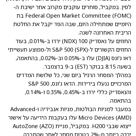
לסין. במקביל, סוחרים עוקבים מקרוב אחר ישיבת ה-
Federal Open Market Committee (FOMC) בת
היומיים שמתחילה היום, שבה הפד יקבל את החלטת
הריבית האחרונה לשנה.
החוזים על נאסד״ק 100 (NDX) ירדו ב-0.01%, בעוד
החוזים הקשורים ל-S&P 500 (SPX) ול-ממוצע תעשייתי
דאו ג'ונס (DJIA) עלו ב-0.05% וב-0.02%, בהתאמה,
בשעה 8:15 בבוקר (EST) ב-9 בדצמבר.
במהלך המסחר הרגיל ביום שני, כל שלושת המדדים
המרכזיים ננעלו בירידות. הדאו ג'ונס, S&P 500
והנאסד״ק כללי ירדו ב-0.45%, 0.35% ו-0.14%,
בהתאמה.
במעבר למניות הבולטות, מניות אנבידיה ו-Advanced
(AMD)
Micro Devices
עלו בעקבות הידיעה על אישור
ייצוא שבבי H200. במקביל, מניית AutoZone
(AZO)
ירדה ביותר מ-2% בטרום מסחר לאחר שהחברה