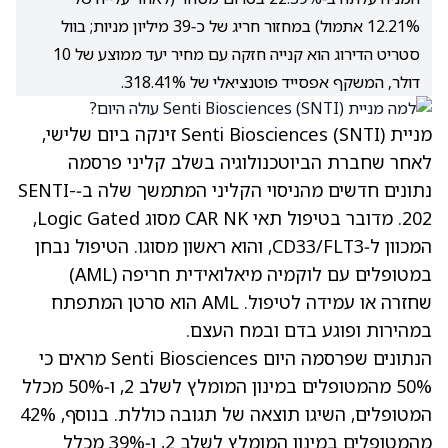
12.21% אתמול) במחזור חריג של כ‑39 מיליון מניות; בוול
סטריט הדירוג הוא קנייה חזקה עם מחיר יעד ממוצע של 10
דולר, המשקף אפסייד פוטנציאלי של 318.41%.
מניית Senti Biosciences
(SNTI)
זינקה ביום שלישי,
לאחר שחברת הביוטכנולוגיה בשלב קליני פרסמה
נתונים חדשים מהניסוי הקליני המתמשך שלה ב‑SENTI-
202. מדובר בטיפול תאי CAR NK מסוג Logic Gated,
המכוון ל‑CD33/FLT3, והוא ראשון מסוגו. הטיפול נבחן
במטופלים עם לוקמיה מיאלואידית חריפה (AML)
שחזרה או עמידה לטיפול. AML הוא סרטן המתפתח
במהירות ופוגע בדם ובמח העצם.
הנתונים שפרסמה היום Senti Biosciences מראים כי
50% מהמטופלים במינון המומלץ לשלב 2, ו‑50% מכלל
המטופלים, השיגו תוצאה של תגובה כוללת. בנוסף, 42%
מהמטופלים במינון המומלץ לשלב 2, ו‑39% מכלל