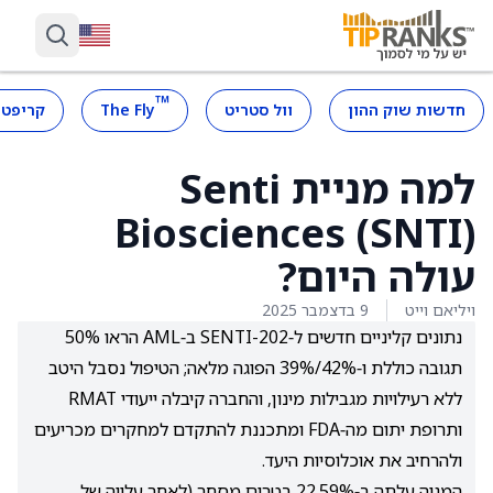
™
חדשות שוק ההון
וול סטריט
The Fly
קריפטו
למה מניית Senti
Biosciences (SNTI)
עולה היום?
ויליאם וייט
9 בדצמבר 2025
נתונים קליניים חדשים ל‑SENTI-202 ב‑AML הראו 50%
תגובה כוללת ו‑42%/39% הפוגה מלאה; הטיפול נסבל היטב
ללא רעילויות מגבילות מינון, והחברה קיבלה ייעודי RMAT
ותרופת יתום מה‑FDA ומתכננת להתקדם למחקרים מכריעים
ולהרחיב את אוכלוסיות היעד.
המניה עלתה ב‑22.59% בטרום מסחר (לאחר עלייה של