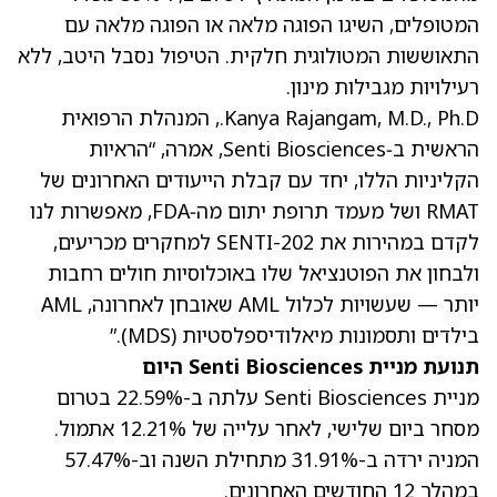
המטופלים, השיגו הפוגה מלאה או הפוגה מלאה עם
התאוששות המטולוגית חלקית. הטיפול נסבל היטב, ללא
רעילויות מגבילות מינון.
Kanya Rajangam, M.D., Ph.D., המנהלת הרפואית
הראשית ב‑Senti Biosciences, אמרה, “הראיות
הקליניות הללו, יחד עם קבלת הייעודים האחרונים של
RMAT ושל מעמד תרופת יתום מה‑FDA, מאפשרות לנו
לקדם במהירות את SENTI-202 למחקרים מכריעים,
ולבחון את הפוטנציאל שלו באוכלוסיות חולים רחבות
יותר — שעשויות לכלול AML שאובחן לאחרונה, AML
בילדים ותסמונות מיאלודיספלסטיות (MDS).”
תנועת מניית Senti Biosciences היום
מניית Senti Biosciences עלתה ב-22.59% בטרום
מסחר ביום שלישי
, לאחר עלייה של 12.21% אתמול.
המניה ירדה ב-31.91% מתחילת השנה וב-57.47%
במהלך 12 החודשים האחרונים.