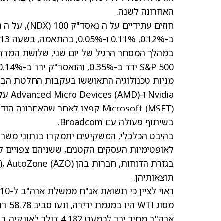
האחרונה לשנה.
ב-0.12%, 0.11% ו-0.05%, בהתאמה, בשעה 3:13 לפנות בוקר (EST) ב-9 בדצמבר.
S&P 500 ירד ב-0.35%, והנאסד"ק ירד ב-0.14%.
Nvidia ו-Advanced Micro Devices
(AMD)
עלו 
(MSFT)
Microsoft
קפצו לאחר שהאחרונה הודי
בשיתוף פעולה עם Broadcom.
לאופטימיות העסקים הקטנים, ששניהם צפויים ל
בגזרת הדוחות, חברות בהן AeroVironment
(AZO)
, AutoZone
)
תוצאותיהן.
מסוג 
ארה"ב מחיר ירד לכמעט 4,182 דולר לאונקיה ביום שלישי.