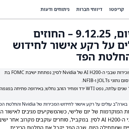
קריפטו
דיווחי חברות
ניתוחים ודעות
חדשות שוק המניות היום, 9.12.25 – החוזים
ם על רקע אישור לחידוש
החוזים העתידיים בארה"ב עולים לאחר שאושר חידוש מכירות שבבי ה-AI H200 של Nvidia לסין; נפתחת ישיבת FOMC בת
JOL ו-NFIB.
מניות הטכנולוגיה התאוששו; תשואת אג"ח ארה"ב ל-10 שנים עלתה, נפט WTI ירד ומחיר הזהב נחלש; באירופה פתיחה במגמה
ות המוקדמות של יום שלישי, כשהמשקיעים מגיבים לאישור ה
שבבי ה-AI H200 לסין. במקביל, סוחרים עוקבים מקרוב אחר ישי
ית לשוק הפתוח (FOMC) בת יומיים שמתחילה היום, שבה הפד יקבל את החלטת הריבית