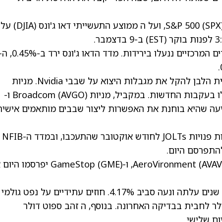
חוזים עתידיים על ה נאסד"ק 100 (NDX), על ה S&P 500 (SPX), ועל ה ממוצע התעשייתי דאו ג'ונס 
במהלך המסחר הרגיל של יום שני, שלושת המדדים המרכזיים ננעלו בירידות. מדד הדאו ג'ונס ירד ב
מניות טכנולוגיה התאוששו בעקבות החלטת הבית הלבן להקל את מגבלות היצוא על שבבי Nvidia. מניות
בעקבות החדשות. במקביל, מניות Broadcom
(AVGO)
ו-
עה שהיא בוחנת את האפשרות ליצור שבבים מותאמים אישית
בהיבט הכלכלי, המשקיעים יתמקדו בנתוני משרות פנויות JOLTs לחודש אוקטובר שהתעכבו, ובמדד ה-NFIB
התפרסם היום.
(AVAV
, ו-GameStop
(GME)
יפרסמו היום 
ראוי לציין כי תשואת אג"ח ממשלת ארה"ב ל-10 שנים עלתה ונעה סביב 4.17%. חוזים עתידיים על נפט גולמי
WTI היו במגמת ירידה, ונעו סביב 58.78 דולר לחבית בבדיקה האחרונה. בנוסף, ה זהב ספוט דולר