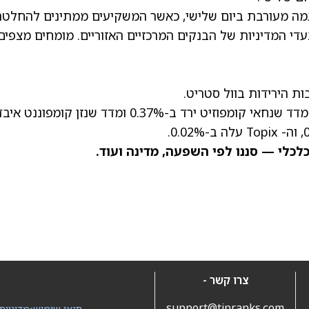
גמה מעורבת ביום שלישי, כאשר המשקיעים ממתינים להחלט
די המדיניות של הבנקים המרכזיים האזוריים. מומחים מצפים
ת הירידות בוול סטריט.
מדד האנג סנג של הונג קונג ירד ב-1.44%. בסין, מדד שנחאי קומפוזיט ירד ב-0.37% ומדד שנזן קומפוננט א
כלכלי
— סננו לפי השפעה, מדינה ועוד.
צרו קשר -
support@tipranks.com
תנאי שימוש
•
מדיניות