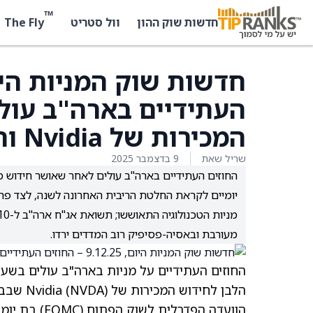
™
The Fly
חדשות שוק ההון
וול סטריט
העתידיים בארה"ב עולי
המכירות של Nvidia והחלטת הפד
שריל שאת
9 בדצמבר 2025
יומיים לקראת החלטת הריבית האחרונה לשנה, לצד פרסום נתוני Ts
מעורבת ובאסיה-פסיפיק רוב המדדים ירדו.
החוזים העתידיים על מניות בארה"ב עולים בשע
הלבן לחידוש המכירות של Nvidia
(NVDA)
הוועדה הפדרל