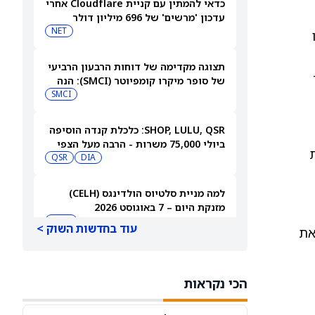
כדאי להמתין עם קניית Cloudflare אחרי
עדכון 'מרשים' של 696 מיליון דולר
NET
(DJIA) עלו
תצוגה מקדימה של דוחות הרבעון הרביעי
-0.45%, ה-
של סופר מיקרו קומפיוטר (SMCI): הנה
למה לצפות
SMCI
SHOP, LULU, QSR: כלכלת קנדה הוסיפה
ביולי 75,000 משרות - הרבה מעל הצפי
QSR
DIA
למה מניית סלטיוס הולדינגס (CELH)
מזנקת היום – 7 באוגוסט 2026
CELH
עוד בחדשות השוק >
את
מניית דראפטקינגס (DKNG) עולה ב-6%
למרות תוצאות כספיות גרועות. הנה
הכי נקראות
הסיבה
DKNG