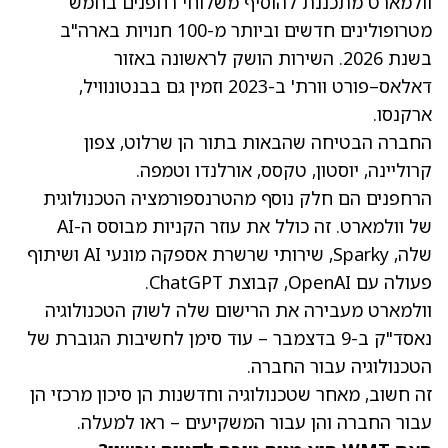
וולמארט מתכננת להוסיף משלוחי רחפנים בחמש
מטרופולינים חדשים וביותר מ-100 חנויות בארה"ב
בשנת 2026. השירות הושק לראשונה באזור
דאלאס–פורט וורת' ב-2023 וזמין גם בבנטונוויל,
ארקנסו.
החברה הבטיחה שהבאות בתור הן שרלוט, צפון
קרוליינה, יוסטון, טקסס, אורלנדו וטמפה.
הרחפנים הם חלק נוסף מהטרנספורמציה הטכנולוגית
של וולמארט. זה כולל את עוזר הקניות מבוסס ה-AI
שלה, Sparky, שירותי שרשרת אספקה מונעי AI ושיתוף
פעולה עם OpenAI, קבוצת ChatGPT.
וולמארט מעבירה את הרישום שלה לשוק הטכנולוגיה
נאסד"ק ב-9 בדצמבר – עוד סימן לחשיבות הגוברת של
הטכנולוגיה עבור החברה.
זה חשוב, מאחר שטכנולוגיה וחדשנות הן סיכון מרכזי הן
עבור החברה והן עבור המשקיעים – ראו למעלה.