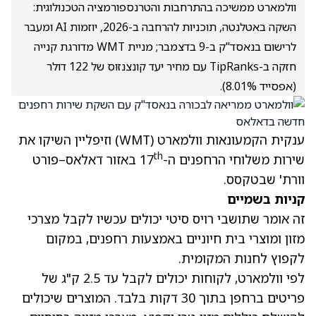
וולמארט ממשיכה בהתרחבות והטרנספורמציה הטכנולוגית:
השקה באטלנטה, תוכניות להרחבה ב-2026, יוזמות AI ומעבר
לרישום בנאסד"ק ב-9 בדצמבר; מניית WMT מדורגת קנייה
חזקה ב-TipRanks עם מחיר יעד קונצנזוס של 122 דולר
(אפסייד 8.01%).
ענקית הקמעונאות וולמארט
(WMT)
וזיפליין השיקו את
th
שירות משלוחי הרחפנים ה-17
באזור דאלאס–פורט
וורת' שבטקסס.
קניות בשמיים
זה אומר שתושבי רויס סיטי יכולים עכשיו לקבל מצרכי
מזון ומוצרי בית חיוניים באמצעות רחפנים, במקום
לקפוץ לחנות המקומית.
לפי וולמארט, לקוחות יכולים לקבל עד 2.5 ק"ג של
פריטים ברחפן בתוך 30 דקות בלבד. המוצרים שיכולים