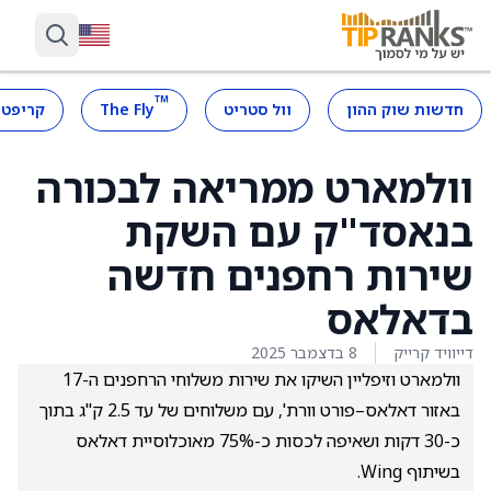
™
חדשות שוק ההון
וול סטריט
The Fly
קריפטו
וולמארט ממריאה לבכורה
בנאסד"ק עם השקת
שירות רחפנים חדשה
בדאלאס
דייוויד קרייק
8 בדצמבר 2025
וולמארט וזיפליין השיקו את שירות משלוחי הרחפנים ה-17
באזור דאלאס–פורט וורת', עם משלוחים של עד 2.5 ק"ג בתוך
כ-30 דקות ושאיפה לכסות כ-75% מאוכלוסיית דאלאס
בשיתוף Wing.