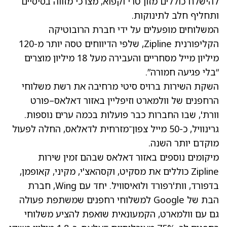
להישלח כוללים מזון טרי וקפוא, מצרכי מזווה בסיסיים
ותחליף חלב לתינוקות.
המשלוחים מופעלים על ידי חברת הרובוטיקה
הקליפורנית Zipline, שלפי הדיווחים טסה יותר מ-120
מיליון מייל מסחריים והעבירה מעל 18 מיליון מוצרים
“בלי פגיעה חמורה”.
השקת השירות ברויס סיטי מרחיבה את רשת משלוחי
הרחפנים של וולמארט וזיפליין באזור דאלאס–פורט
וורת', שבו החברות כבר פועלות בכמה ערים נוספות.
גרינוויל, כ-50 מייל צפון־מזרחית לדאלאס, החלה לפעול
מוקדם יותר השנה.
מיקומים נוספים באזור דאלאס שבהם זמין שירות
Zipline כוללים את מסקיט, וקסהאצ'י, מקיני, קאופמן,
בדפורד, וות'רפורד ולואיסוויל. יחד עם Wing, חברת
הבת של Google למשלוחי רחפנים שמשתפת פעולה
גם עם וולמארט, הקמעונאית שואפת להציע משלוחי