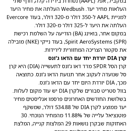
במקביל, אפל
(AAPL)
נסחרת בירידה קלה, חרף שתי
העלאות מחיר יעד. Wedbush העלתה את מחיר היעד
למניית AAPL ל-350 דולר מ-320 דולר, בעוד Evercore
העלתה את היעד ל-325 דולר מ-320 דולר.
במקום אחר, בואינג
(BA)
הודיעה על השלמת רכישת
(SPR)
Spirit AeroSystems
, בעוד נייקי
(NKE)
מובילה
את סקטור הצריכה המחזורית לירידות.
קרן DIA יורדת יחד עם הדאו ג'ונס
קרן הסל SPDR מדד דאו ג'ונס לתעשייה ‏(DIA) היא קרן
סל שנועדה לעקוב אחר תנועת הדאו ג'ונס. כתוצאה
מכך, DIA יורדת היום יחד עם הדאו ג'ונס.
בוול סטריט סבורים שלקרן DIA יש עוד מקום לעלות.
בשלושת החודשים האחרונים פרסמו אנליסטים מחיר
יעד ממוצע לקרן DIA של 534.88 דולר, שמשקף
פוטנציאל עלייה של 11.88% מהמחיר הנוכחי. 30
האחזקות שבקרן נושאות 29 המלצות קנייה, המלצת