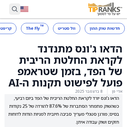
™
חדשות שוק ההון
וול סטריט
The Fly
קריפטו
הדאו ג'ונס מתנדנד
לקראת החלטת הריבית
של הפד, בזמן שטראמפ
פועל לפישוט תקנות ה‑AI
אדי פן
8 בדצמבר 2025
הדאו ג'ונס יורד לקראת החלטת הריבית של הפד ביום רביעי,
כשהשוק מתמחר הסתברות של 87.6% להורדה של 25 נקודות
בסיס; מורגן סטנלי מעריך סביבה חיובית למניות הודות לדוחות
חזקים ושוק עבודה איתן.