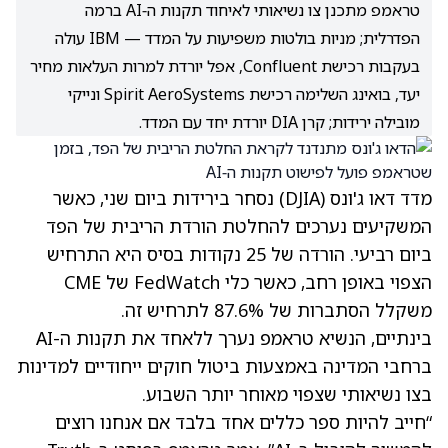
טראמפ מתכנן צו נשיאותי לאיחוד תקנות ה‑AI ברמה
הפדרלית; מניות בולטות משפיעות על המדד — IBM עולה
בעקבות רכישת Confluent, אפל יורדת למרות העלאות מחיר
יעד, בואינג השלימה רכישת Spirit AeroSystems ונייקי
מובילה ירידות; קרן DIA יורדת יחד עם המדד.
מדד דאו ג'ונס (DJIA) נסחר בירידות ביום שני, כאשר
המשקיעים נערכים להחלטת הורדת הריבית של הפד
ביום רביעי. הורדה של 25 נקודות בסיס היא התרחיש
הצפוי באופן רחב, כאשר כלי FedWatch של CME
משקלל הסתברות של 87.6% לתרחיש זה.
בינתיים, הנשיא
טראמפ
נערך ללאחד את תקנות ה-AI
ברחבי המדינה באמצעות ביטול חוקים ייחודיים למדינות
בצו נשיאותי שצפוי מאוחר יותר השבוע.
“חייב להיות ספר כללים אחד בלבד אם אנחנו רוצים