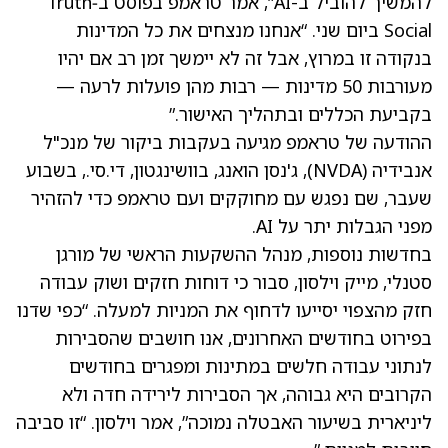
להמשיך להוביל ב-AI”, אמר טראמפ בפוסט ב‑Truth
Social ביום שני. “אנחנו מנצחים את כל המדינות
בנקודה זו במרוץ, אבל זה לא יימשך זמן רב אם יהיו
מעורבות 50 מדינות — רבות מהן פועלות לרעה —
בקביעת הכללים ובתהליך האישור.”
ההודעה של טראמפ מגיעה בעקבות ביקור של מנכ"ל
אנבידיה
(NVDA)
, ג'נסן הואנג, בוושינגטון, די.סי., בשבוע
שעבר, שם נפגש עם מחוקקים ועם טראמפ כדי להזהיר
מפני הגבלות יתר על AI.
בחדשות נוספות, מנהל ההשקעות הראשי של מורגן
סטנלי, מייק וילסון, סבור כי דוחות חזקים ושוק עבודה
חזק מהצפוי יסייעו לדחוף את המניות למעלה. “כפי שדנו
בפירוט בחודשים האחרונים, אנו חושבים שהסבירות
לנתוני עבודה חלשים במתינות ומפגרים בחודשים
הקרובים היא גבוהה, אך הסבירות לירידה חדה ולא
ליניארית בשיעור האבטלה נמוכה”, אמר וילסון. “זו סביבה