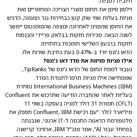
חיובית למניות.”
וילסון סימן את תחום מוצרי הצריכה המחזוריים ואת
מניות בעלות שווי שוק קטן כבחירות נגד המגמה, הדגיש
את החוסן שהפגינו לאחרונה ומצפה שהמומנטום יימשך
לשנה הבאה. מכירות חזקות בבלאק פריידי והכנסות
חזקות ברבעון השלישי תומכות בתחזיתו.
הדאו ג'ונס יורד ב-0.47% בעת כתיבת שורות אלו.
אילו מניות מזיזות את מדד דאו ג'ונס?
נעבור למפת החום של הדאו ג'ונס של TipRanks,
שממחישה אילו מניות תרמו לתנודת המדד.
(IBM)
International Business Machines
נסחרת
בעליות לאחר שהחברה הודיעה שתרכוש את Confluent
(CFLT)
תמורת 31 דולר למניה בעסקה בשווי 11
מיליארד דולר. “עם רכישת Confluent, IBM תספק את
פלטפורמת הדאטה החכמה ל-IT ארגוני, שנבנתה
במיוחד עבור AI”, אמר מנכ"ל IBM, ארווינד קרישנה.