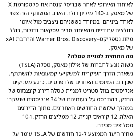
לאיחוד האירופי לאחר שבריסל קנסה את פלטפורמת X
של מאסק ב‑140 מיליון דולר. האויב המשותף הזה צפוי
לאחד ביניהם, במיוחד כששניהם ניצבים מול איומי
רגולציה עתידיים מהאיחוד סביב עסקאות גדולות, כולל
מיזוג נטפליקס–Warner Bros. Discovery והרחבת xAI
של מאסק.
מה התחזית למניית טסלה?
כשזה נוגע לחברות של אילון מאסק, טסלה
(TSLA)
נשארת הדרך העיקרית למשקיעי קמעונאות להשתתף,
שכן רוב המיזמים האחרים שלו פרטיים. כרגע מעניקים
אנליסטים בוול סטריט למניית טסלה דירוג קונצנזוס של
החזק, בהתבסס על דעותיהם של 34 אנליסטים שנעקבו
במהלך שלושת החודשים האחרונים. מתוך הדירוגים
האלה, 12 קוראים קנייה, 12 ממליצים החזק, ו‑10
ממליצים מכירה.
מחיר היעד הממוצע ל‑12 חודשים של TSLA
עומד על