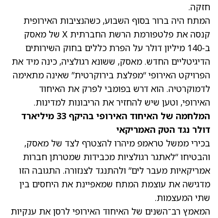
חזקה.
המתח היה ברור בסוף השבוע, כשהנציבות האירופית
קנסה את פלטפורמת הרשת החברתית X של מאסק
ב‑140 מיליון דולר על הפרת כללים בחוק השירותים
הדיגיטליים החדש. מאסק, ששונא רגולציה, כינה מיד את
הפרויקט האירופי “מפלצת בירוקרטית” שאינה מתאימה
לדמוקרטיה. הוא דרש בפומבי לפרק את האיחוד
האירופי, וטען שיש להחזיר את הריבונות למדינות.
המלחמה של האיחוד האירופי בהיקף 33 מיליארד
דולר נגד הטק האמריקאי
בכירי ממשל טראמפ מיהרו להצטרף לצד של מאסק,
והבטיחו “לאתגר רגולציות מכבידות שמטרתן חברות
אמריקאיות מעבר לים” ולהתנגד לצנזורה. התגובה הזו
מדגישה את עוצמת המתח שמאפיינת את היחסים בין
שתי המעצמות.
המאמץ רב־השנים של האיחוד האירופי לרסן את ענקיות