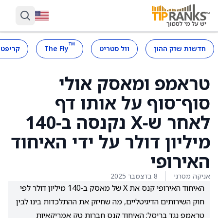
™
חדשות שוק ההון
וול סטריט
The Fly
קריפטו
טראמפ ומאסק אולי
סוף־סוף על אותו דף
לאחר ש‑X נקנסה ב‑140
מיליון דולר על ידי האיחוד
האירופי
אניקה מסרני
8 בדצמבר 2025
האיחוד האירופי קנס את X של מאסק ב‑140 מיליון דולר לפי
חוק השירותים הדיגיטליים, מה שחיזק את ההתלכדות בינו לבין
טראמפ נגד בריסל; האיחוד קנס חברות טק אמריקאיות