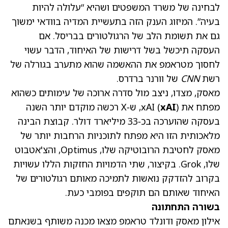
לבחינה של משרד המשפטים ושהיא “עלולה להיות
בעיה”. המיזוג הענק הזה בתעשיית המדיה בוודאי ימשוך
גם את תשומת הלב של הרגולטורים בבריסל. אם
העסקה תיכשל בשל דרישות של האיחוד, הדבר עשוי
לחסוך מטראמפ את ההאשמה שהוא מתערב בגורלה של
רשת
CNN
של וורנר ברדרס.
מאסק, מצדו, ניצב מול סדרה ארוכה של עימותים כשהוא
מפתח את xAI (
xAI
), ש‑X רכשה מוקדם יותר השנה
בעסקה שהוערכה בכ‑33 מיליארד דולר. קבוצת הבינה
מלאכותית הזו היא מפתח לתוכניות הרחבות יותר של
מאסק לחטיבת הרובוטיקה שלו, Optimus, והצ'אטבוט
שלו, Grok. בקיצור, שתי הדמויות החזקות הללו עשויות
בקרוב להזדקק נואשות לתמיכה מאותם רגולטורים של
האיחוד שאותם הם תוקפים בפומבי כעת.
בשורה התחתונה
אילון מאסק ו
דונלד טראמפ
מצאו מכנה משותף בשנאתם