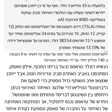
בלמעלה מ‑33 מיליארד דולר, ואף על פי כן ייתכן ששניהם
יידרשו לשתף פעולה עם רגולטורי האיחוד סביב עסקת
נטפליקס–WBD והרחבת xAI.
טסלה (TSLA): דירוג הקונצנזוס של האנליסטים הוא החזק (12
קנייה, 12 החזק, 10 מכירה) על בסיס 34 אנליסטים; מחיר יעד
ממוצע ל‑12 חודשים 383.54 דולר, המרמז על פוטנציאל ירידה
של 13.73% מהמחיר האחרון.
הנשיא דונלד טראמפ ובעל בריתו התכוף, אילון מאסק,
הסתכסכו באביב האחרון סביב מדיניות המס, אבל ייתכן
שמצאו אויב משותף גדול מספיק כדי לשקם את
ה"ברומנס" המיליארדרי שלהם: האיחוד האירופי (EU).
היחסים בין וושינגטון לבריסל מתוחים מאז שהממשל
החדש של
טראמפ
נכנס לתפקיד, אך המתקפה האחרונה
של האיחוד על החברה של מאסק מספקת נקודת איחוד