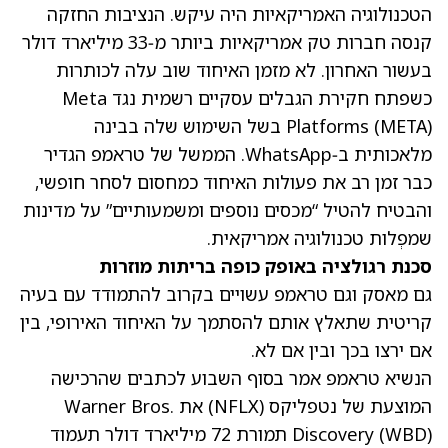
הטכנולוגיה האמריקאיות היה עיקש. הנציבות החזקה
קנסה חברות טק אמריקאיות ביותר מ‑33 מיליארד דולר
בעשור האחרון. לא מזמן האיחוד שוב עלה לכותרות
כשפתח חקירת הגבלים עסקיים רשמית נגד Meta
(META)
Platforms
בשל השימוש שלה בבינה
מלאכותית ב‑WhatsApp. הממשל של טראמפ הגדיר
כבר זמן רב את פעולות האיחוד כמחסום לסחר חופשי,
והבטיח להטיל “מכסים נוספים ומשמעותיים” על מדינות
שמפְלות טכנולוגיה אמריקאית.
סכנת רגולציה באופק כופה בריתות מוזרות
גם מאסק וגם טראמפ עשויים בקרוב להתמודד עם בעיה
קריטית שתאלץ אותם להסתמך על האיחוד האירופי, בין
אם ירצו בכך ובין אם לא.
הנשיא טראמפ אמר בסוף השבוע לכתבים שהרכישה
המוצעת של נטפליקס
(NFLX)
את Warner Bros.
(WBD)
Discovery
תמורת 72 מיליארד דולר תעמוד