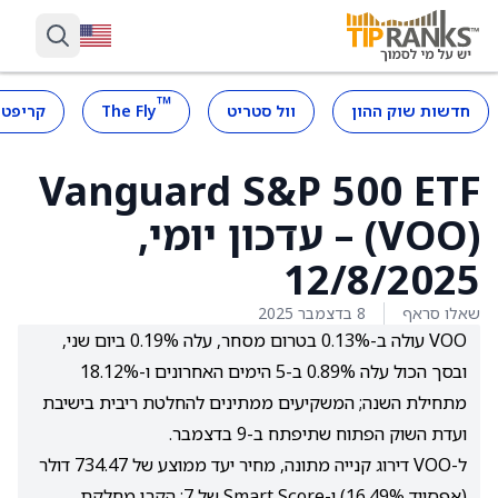
™
חדשות שוק ההון
וול סטריט
The Fly
קריפטו
Vanguard S&P 500 ETF
(VOO) – עדכון יומי,
12/8/2025
שאלו סראף
8 בדצמבר 2025
VOO עולה ב-0.13% בטרום מסחר, עלה 0.19% ביום שני,
ובסך הכול עלה 0.89% ב-5 הימים האחרונים ו-18.12%
מתחילת השנה; המשקיעים ממתינים להחלטת ריבית בישיבת
ועדת השוק הפתוח שתיפתח ב-9 בדצמבר.
ל-VOO דירוג קנייה מתונה, מחיר יעד ממוצע של 734.47 דולר
(אפסייד 16.49%) ו-Smart Score של 7; הקרן מחלקת