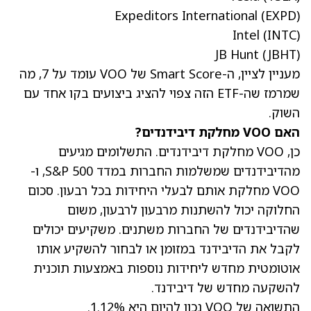
Expeditors International
(EXPD)
Intel
(INTC)
JB Hunt
(JBHT)
מעניין לציין, ה-Smart Score של VOO עומד על 7, מה
שמרמז שה-ETF הזה צפוי להציג ביצועים בקו אחד עם
השוק.
האם VOO מחלקת דיבידנדים?
כן, VOO מחלקת דיבידנדים. התשלומים מגיעים
מהדיבידנדים שמשלמות החברות במדד S&P 500, ו-
VOO מחלקת אותם לבעלי היחידות בכל רבעון. סכום
החלוקה יכול להשתנות מרבעון לרבעון, משום
שהדיבידנדים של החברות משתנים. משקיעים יכולים
לקבל את הדיבידנד במזומן או לבחור להשקיע אותו
אוטומטית מחדש ליחידות נוספות באמצעות תוכנית
להשקעה מחדש של דיבידנד.
התשואה של VOO נכון להיום היא 1.12%.