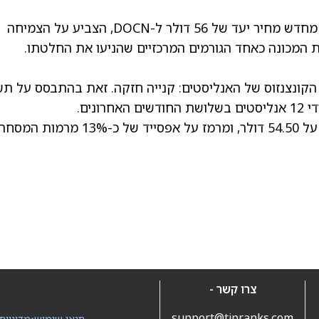
מורגן סטנלי האנליסט ג'וש בר, שאישר לאחרונה מחדש מחיר יעד של 56 דולר ל-DOCN, הצביע על הצמיחה
 הקונצנזוס של האנליסטים: קנייה חזקה. זאת בהתבסס על ת
נים.
עומד על 54.50 דולר, ומרמז על אפסייד של כ-13% מרמות המסחר
צרו קשר -
support@tipranks.com
תנאי שימוש
•
מדיניות