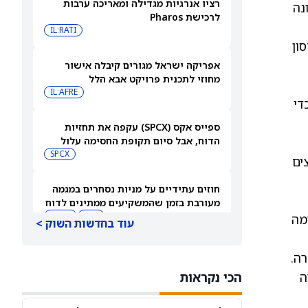
רציו אנרגיות מגדילה ומאריכה ערבות
 העולם ומציעה מוצרים כמו Droplets, מכונה
לרכישת Pharos
IL:RATI
ון
אפריקה ישראל מגורים קיבלה אישור
מחוזי לתכנית פרויקט אבא הלל
IL:AFRE
1 מיליון דולר כדי
ספייס אקס (SPCX) עקפה את תחזיות
הדוח, אבל סיום תקופת החסימה עלול
להפיל את המניה
SPCX
יצים
חוזים עתידיים על מניות נסחרים במגמה
מעורבת בזמן שהמשקיעים ממתינים לדוח
התעסוקה של יולי
DIA
QQQ
 כולל הפלטפורמה
עוד בחדשות השוק >
בעלי עניין קונים את הירידות ב-2 המניות
האלה — והאנליסטים מגבים את המהלך
הכי נקראות
CVNA
CSGP