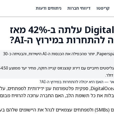
קריפטו
דיווחי חברות
ניתוחים ודעות
מניית DigitalOcean (DOCN) עלתה ב-42% מאז
 להתחרות במירוץ ה-AI?
DigitalOcean מחזקת את תחום ה-AI: רכשה את Paperspace, יותר מהכפילה את הכנסות ה-AI הישירות, והבטיחה כ-30
מניית DOCN עלתה ב-41.77% מאז תחילת השנה; האנליסטים חיוביים עם דירוג קונצנזוס קנייה חזקה, מ
, ספקית פלטפורמת ענן ידידותית למפתחים, עלו
41. אבל כשספקיות קיבולת ענן לAI מקבלות את כל תשומת הלב, האם החברה ערוכה להרוויח מבו
DigitalOcean מאפשרת לעסקים קטנים ובינוניים (SMBs) ולמפתחים עצמאיים לנהל את היישומים שלהם ב