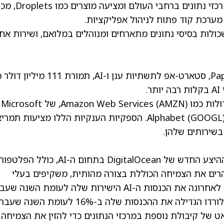
כספקית תשתיות ענן, DigitalOcean מפעילה מרכזי נתונים ברחבי
לות בסיסי נתונים מתארחים ומנוהלים במלואם, ושירות אחס
ביולי 2023, DigitalOcean רכשה את Paperspace, סטארט-אפ לתשתיות ענן ו-AI, תמורת 11
.
Amazon Web 
(AMZN)
, של Microsoft
(GOOGL
Google Cloud Platform. הספקיות הענקיות הללו מציעות תמר
בשירותים שלהן.
בעוד שאנליסטים בעלי סנטימנט שלילי טענו שההיצע החדש של DigitalOcean בתחום ה-AI,
וקדם מדי כדי להרים את הצמיחה הכוללת בצורה מהותית, משקיפים בעלי
AI הישירות שלה לעומת השנה שעברה.
הגדילה את ההכנסות שלה ב-16% לעומת השנה שעברה
ון דולר. היא גם הבטיחה כ-30 מגה-ואט של קיבולת נוספת במרכזי הנתונים כדי להזין את הצמיחה