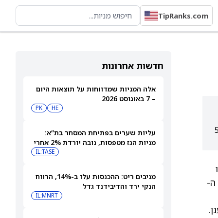
TipRanks.com
חדשות אחרונות
אלה המניות שמדווחות על תוצאות היום
– 7 באוגוסט 2026
PK
HE
חיר יעד ממוצע 54.50
עליות שערים בפתיחת המסחר בת”א:
מניות הגז מטפסות, נובה יורדת 2% אחרי
הדוחות
IL:TASE
מניבים ריט: ההכנסות עלו ב-14%, הרווח
ם ה-
הנקי ירד והדיבידנד גדל
IL:MNRT
ענן.