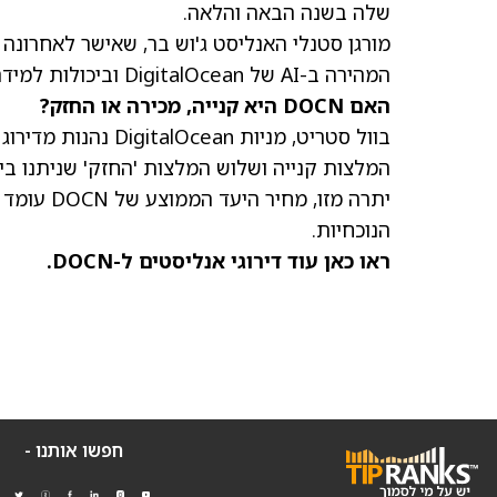
שלה בשנה הבאה והלאה.
המהירה ב-AI של DigitalOcean וביכולות למידת המכונה כאחד הגורמים המרכזיים שהניעו את החלטתו.
האם DOCN היא קנייה, מכירה או החזק?
בוול סטריט,
מניות DigitalOcean
נהנות מדירוג
המלצות קנייה ושלוש המלצות 'החזק' שניתנו בידי 12 אנליסטים בשלושת החודשים האחרו
יתרה מזו,
מחיר היעד הממוצע של DOCN
הנוכחיות.
ראו כאן עוד דירוגי אנליסטים ל-DOCN.
חפשו אותנו -