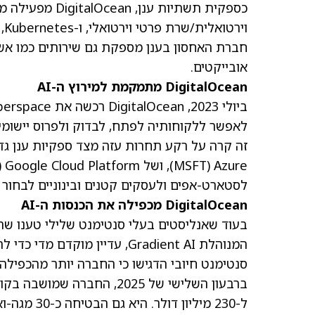
וירטואלית/שרת פרטי וירטואלי, ו-Kubernetes, מערכת קוד פתוח לניהול אפליקציות.
חברת האחסון בענן מספקת גם שירותים כמו אשכו
אובייקטים.
DigitalOcean מתמקמת למירוץ ה-AI
לאפשר ללקוחותיה לפתח, לבדוק ולפרוס יישומי AI בקלות רבה יותר
זה קרה על רקע תחרות עזה מצד ספקיות ענן גדולות כמו Services
Azure, ושל Alphabet
(MSFT)
)
לסטארט-אפים ולעסקים קטנים ובינוניים לבחור 
DigitalOcean מכפילה את הכנסות ה-AI
המנוהלת Gradient AI, עדיין מ
סנטימנט חיובי הדגישו כי החברה יותר מהכפילה לאחרונה את הכנסות ה-
ברבעון השלישי של 2025, החברה שמושבה בקולורדו
ל-230 מילי