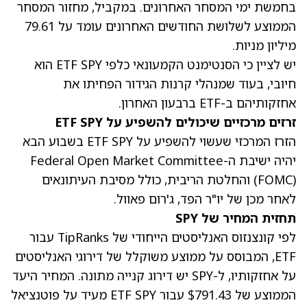
בחמשת ימי המסחר האחרונים. במקביל, מחזור המסחר
הממוצע לשלושת החודשים האחרונים עומד על 79.61
מיליון מניות.
יש לציין כי הסנטימנט הקמעונאי כלפי ETF SPY הוא
חיובי, בעוד שמנהלי קרנות הגידור הפחיתו את
אחזקותיהם ב-ETF ברבעון האחרון.
זרזים מרכזיים שיכולים להשפיע על ETF SPY
הזרז המרכזי שעשוי להשפיע על ETF SPY בשבוע הבא
יהיה ישיבת ה-Federal Open Market Committee
(FOMC) והחלטת הריבית, כולל מסיבת העיתונאים
לאחר מכן של יו"ר הפד, ג'רום פאוול.
תחזית המחיר של SPY
לפי קונצנזוס האנליסטים הייחודי של TipRanks עבור
ETF, המבוסס על ממוצע משוקלל של דירוגי האנליסטים
על אחזקותיו, ל-SPY יש דירוג קנייה מתונה. המחיר היעד
הממוצע של $791.43 עבור ETF SPY מעיד על פוטנציאל