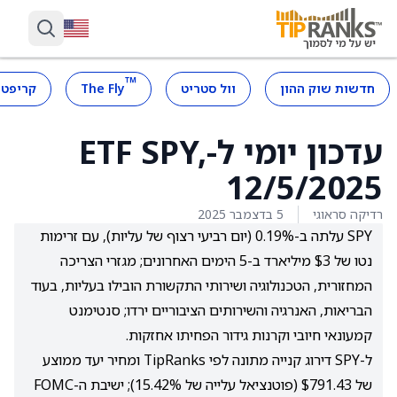
™
חדשות שוק ההון
וול סטריט
The Fly
קריפטו
עדכון יומי ל-ETF SPY,
12/5/2025
רדיקה סראוגי
5 בדצמבר 2025
SPY עלתה ב-0.19% (יום רביעי רצוף של עליות), עם זרימות
נטו של $3 מיליארד ב-5 הימים האחרונים; מגזרי הצריכה
המחזורית, הטכנולוגיה ושירותי התקשורת הובילו בעליות, בעוד
הבריאות, האנרגיה והשירותים הציבוריים ירדו; סנטימנט
קמעונאי חיובי וקרנות גידור הפחיתו אחזקות.
ל-SPY דירוג קנייה מתונה לפי TipRanks ומחיר יעד ממוצע
של $791.43 (פוטנציאל עלייה של 15.42%); ישיבת ה-FOMC