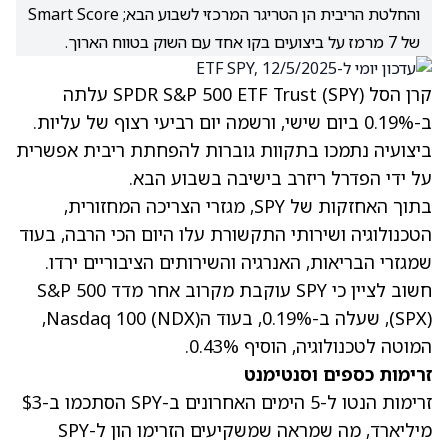
והחלטת הריבית הן הטריגר המרכזי לשבוע הבא; Smart Score
של 7 מרמז על ביצועים בקו אחד עם השוק בטווח הארוך.
קרן הסל SPDR S&P 500 ETF Trust (SPY) עלתה
ב-0.19% ביום שישי, ורשמה יום רביעי רצוף של עליות.
ביצועיה נתמכו בתקוות גוברות להפחתת ריבית אפשרית
על ידי הפדרל ריזרב בישיבה בשבוע הבא.
בתוך האחזקות של SPY, מגזרי הצריכה המחזורית,
הטכנולוגיה ושירותי התקשורת עלו היום הכי הרבה, בעוד
שמגזרי הבריאות, האנרגיה והשירותים הציבוריים ירדו.
חשוב לציין כי SPY עוקבת מקרוב אחר מדד S&P 500
(SPX), שעלה ב-0.19%, בעוד הNasdaq 100
(NDX)
,
המוטה לטכנולוגיה, הוסיף 0.43%.
זרימות כספים וסנטימנט
זרימות הנטו ל-5 הימים האחרונים ב-SPY הסתכמו ב-$3
מיליארד, מה שמראה שמשקיעים הזרימו הון ל-SPY