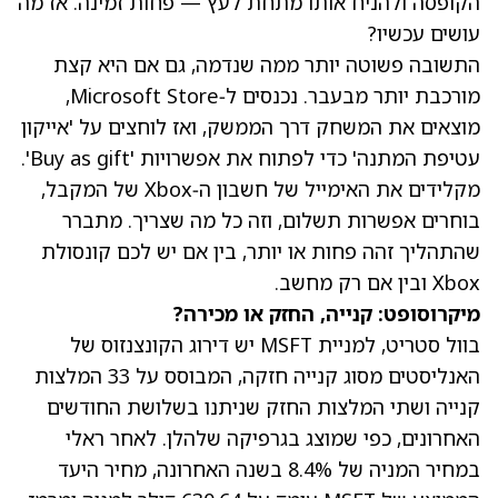
הקופסה ולהניח אותו מתחת לעץ — פחות זמינה. אז מה
עושים עכשיו?
התשובה פשוטה יותר ממה שנדמה, גם אם היא קצת
מורכבת יותר מבעבר. נכנסים ל‑Microsoft Store,
מוצאים את המשחק דרך הממשק, ואז לוחצים על 'אייקון
עטיפת המתנה' כדי לפתוח את אפשרויות 'Buy as gift'.
מקלידים את האימייל של חשבון ה‑Xbox של המקבל,
בוחרים אפשרות תשלום, וזה כל מה שצריך. מתברר
שהתהליך זהה פחות או יותר, בין אם יש לכם קונסולת
Xbox ובין אם רק מחשב.
מיקרוסופט: קנייה, החזק או מכירה?
בוול סטריט, למניית MSFT יש דירוג הקונצנזוס של
האנליסטים מסוג קנייה חזקה, המבוסס על 33 המלצות
קנייה ושתי המלצות החזק שניתנו בשלושת החודשים
האחרונים, כפי שמוצג בגרפיקה שלהלן. לאחר
ראלי
במחיר המניה
של 8.4% בשנה האחרונה,
מחיר היעד