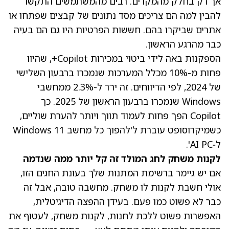
אך רק בחלק מהמקרים. רבים מהמשתמשים התקשו
להבין למה הם צריכים מסד נתונים של קבצים שפתחו או
אתרים שביקרו בהם. חששות הפרטיות היו גם הם בעיה
כבר מהרגע הראשון.
הספקנות באה לידי ביטוי במכירות Copilot+, שהיוו
פחות מ-10% מכלל המערכות שנמכרו ברבעון השלישי
של 2024, לפי הדיווחים. זה ירד ל-2.3% ממחשבי
Windows שנמכרו ברבעון הראשון של 2025. כך
Copilot הפך פחות לעמוד תווך ויותר להערת שוליים,
כשמיקרוסופט עוברת ל'להפוך כל מחשב Windows 11
ל‑AI PC'.
לקנות משחק לחג המולד זה קל יותר ממה שנדמה
אם יש גיימר ברשימת המתנות שלך בעונת החגים הזו,
אולי חשבת לקנות לו משחק. מחשבה טובה, אבל זה
כבר לא פשוט כמו פעם. בעידן ההפצה הדיגיטלית,
האפשרות פשוט ללכת לחנות, לקנות משחק, לעטוף את