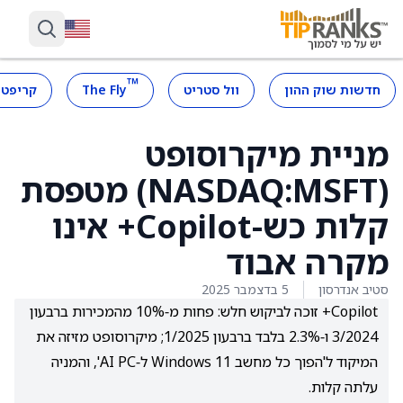
™
חדשות שוק ההון
וול סטריט
The Fly
קריפטו
מניית מיקרוסופט
(NASDAQ:MSFT) מטפסת
קלות כש-Copilot+ אינו
מקרה אבוד
סטיב אנדרסון
5 בדצמבר 2025
Copilot+ זוכה לביקוש חלש: פחות מ‑10% מהמכירות ברבעון
3/2024 ו‑2.3% בלבד ברבעון 1/2025; מיקרוסופט מזיזה את
המיקוד ל'הפוך כל מחשב Windows 11 ל‑AI PC', והמניה
עלתה קלות.