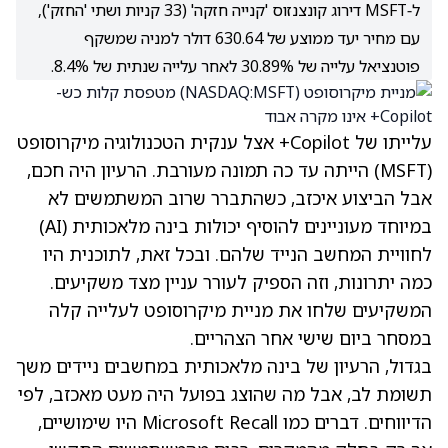
ל‑MSFT דירוג קונצנזוס 'קנייה חזקה' (33 קניות ושתי 'החזק'),
עם מחיר יעד ממוצע של 630.64 דולר למניה שמשקף
פוטנציאל עלייה של 30.89% לאחר עלייה שנתית של 8.4%.
עלייתו של Copilot+ אצל ענקית הטכנולוגיה מיקרוסופט
(MSFT)
הייתה עד כה תמונה מעורבת. הרעיון היה חכם,
אבל הביצוע איכזב, כשהתברר שרוב המשתמשים לא
במיוחד מעוניינים להוסיף יכולות בינה מלאכותית (AI)
לחוויית המחשב הנייד שלהם. ובכל זאת, לתוכנית היו
כמה יתרונות, וזה הספיק לעורר עניין מצד משקיעים.
המשקיעים שלחו את מניית מיקרוסופט לעלייה קלה
במסחר ביום שישי אחר הצהריים.
בגדול, הרעיון של בינה מלאכותית במחשבים ניידים משך
תשומת לב, אבל מה שהוצג בפועל היה מעט מאכזב, לפי
הדיווחים. דברים כמו Microsoft Recall היו שימושיים,