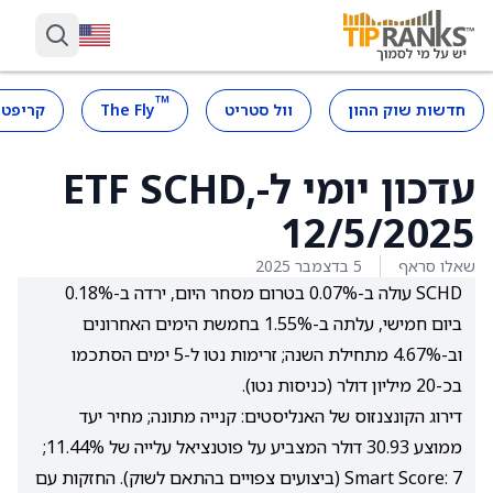
™
חדשות שוק ההון
וול סטריט
The Fly
קריפטו
עדכון יומי ל-ETF SCHD,
12/5/2025
שאלו סראף
5 בדצמבר 2025
SCHD עולה ב-0.07% בטרום מסחר היום, ירדה ב-0.18%
ביום חמישי, עלתה ב-1.55% בחמשת הימים האחרונים
וב-4.67% מתחילת השנה; זרימות נטו ל-5 ימים הסתכמו
בכ-20 מיליון דולר (כניסות נטו).
דירוג הקונצנזוס של האנליסטים: קנייה מתונה; מחיר יעד
ממוצע 30.93 דולר המצביע על פוטנציאל עלייה של 11.44%;
Smart Score: 7 (ביצועים צפויים בהתאם לשוק). החזקות עם