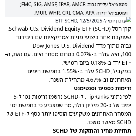
פוטנציאל עלייה גבוה: FMC, SIG, AMSF, IPAR, AMCR;
ופוטנציאל ירידה: MUR, WHR, CRI, CMA, APA.
קרן הסל Schwab U.S. Dividend Equity ETF (SCHD),
שעוקבת אחר ביצועי מניות אמריקאיות עם דיבידנד
גבוה מתוך מדד Dow Jones U.S. Dividend
100, היא עולה ב-0.07% בטרום מסחר היום. עם זאת, ה-
ETF ירד ב-0.18% ביום חמישי.
במקביל, SCHD עלה ב-1.55% בחמשת הימים
האחרונים וב-4.67% מתחילת השנה.
זרימות כספים וסנטימנט
לפי נתוני TipRanks, ל-SCHD נרשמו זרימות נטו ל-5
ימים של כ-20 מיליון דולר, מה שמצביע כי בחמשת ימי
המסחר האחרונים משקיעים הוסיפו יותר כסף ל-ETF של
SCHD מאשר משכו.
תחזיות מחיר והחזקות של SCHD