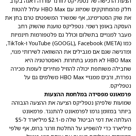
הצעת הרכישה של נטפליקס לוורנר עוררה דאגה בקרב
חלק מהמחוקקים שמיזוג עם HBO Max עלול להטות
את שוק הסטרימינג, אף שמשרד המשפטים טרם בחן את
העסקה באופן רשמי. נטפליקס טוענת שהשוק רחב
מעבר למנויים בתשלום וכולל גם פלטפורמות חינמיות
כמו YouTube
(META)
, Facebook
(GOOGL)
ו-TikTok,
ומדגישה שגם אם מגבילים את ההשוואה לשירותי מנוי,
HBO Max לא תפגע בתחרות. האסטרטגיה היא
שחבילה משותפת יכולה להוזיל מחירים לעומת מכירה
נפרדת, ורבים ממנויי HBO Max משלמים גם על
נטפליקס.
פרמאונט מפסידה במלחמת ההצעות
שמועות שלפיהן נטפליקס הציעה את ההצעה הגבוהה
ביותר במזומן גרמו לפרמאונט להתנגד. פרמאונט
העלתה את דמי הביטול שלה מ-$2.1 מיליארד ל-$5
מיליארד כדי להשפיע על החלטת וורנר ברוס, אף שלפי