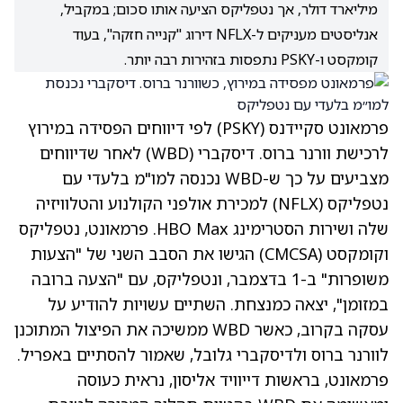
מיליארד דולר, אך נטפליקס הציעה אותו סכום; במקביל,
אנליסטים מעניקים ל-NFLX דירוג "קנייה חזקה", בעוד
קומקסט ו-PSKY נתפסות בזהירות רבה יותר.
פרמאונט סקיידנס
(PSKY)
לפי דיווחים הפסידה במירוץ
לרכישת וורנר ברוס. דיסקברי
(WBD)
לאחר שדיווחים
מצביעים על כך ש-WBD נכנסה למו"מ בלעדי עם
נטפליקס
(NFLX)
למכירת אולפני הקולנוע והטלוויזיה
שלה ושירות הסטרימינג HBO Max. פרמאונט, נטפליקס
וקומקסט
(CMCSA)
הגישו את הסבב השני של "הצעות
משופרות" ב-1 בדצמבר, ונטפליקס, עם "הצעה ברובה
במזומן", יצאה כמנצחת. השתיים עשויות להודיע על
עסקה בקרוב, כאשר WBD ממשיכה את הפיצול המתוכנן
לוורנר ברוס ולדיסקברי גלובל, שאמור להסתיים באפריל.
פרמאונט, בראשות דייוויד אליסון, נראית כעוסה