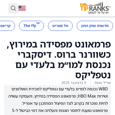
™
חדשות שוק ההון
וול סטריט
The Fly
קריפטו
פרמאונט מפסידה במירוץ,
כשוורנר ברוס. דיסקברי
נכנסת למו״מ בלעדי עם
נטפליקס
שריל שאת
5 בדצמבר 2025
WBD נכנסה למו״מ בלעדי עם נטפליקס למכירת האולפנים
ושירות HBO Max; פרמאונט הפסידה במירוץ, והעסקה עשויה
להיות מוכרזת בקרוב לצד הפיצול המתוכנן עד אפריל.
פרמאונט טוענת לחוסר הוגנות והעלתה את דמי הביטול ל-5