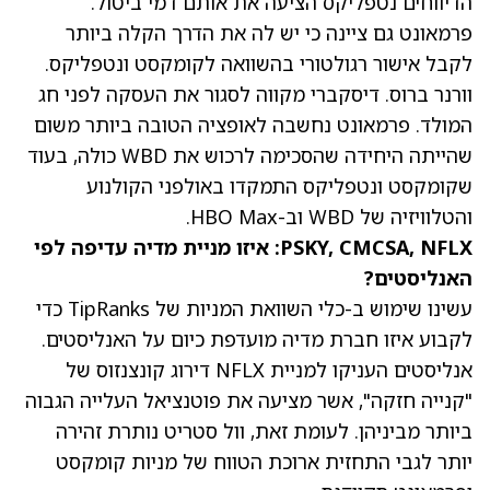
הדיווחים נטפליקס הציעה את אותם דמי ביטול.
פרמאונט גם ציינה כי יש לה את הדרך הקלה ביותר
לקבל אישור רגולטורי בהשוואה לקומקסט ונטפליקס.
וורנר ברוס. דיסקברי מקווה לסגור את העסקה לפני חג
המולד. פרמאונט נחשבה לאופציה הטובה ביותר משום
שהייתה היחידה שהסכימה לרכוש את WBD כולה, בעוד
שקומקסט ונטפליקס התמקדו באולפני הקולנוע
והטלוויזיה של WBD וב-HBO Max.
PSKY, CMCSA, NFLX: איזו מניית מדיה עדיפה לפי
האנליסטים?
עשינו שימוש ב-כלי השוואת המניות של TipRanks כדי
לקבוע איזו חברת מדיה מועדפת כיום על האנליסטים.
אנליסטים העניקו למניית NFLX דירוג קונצנזוס של
"קנייה חזקה", אשר
מציעה את פוטנציאל העלייה הגבוה
ביותר
מביניהן. לעומת זאת, וול סטריט נותרת זהירה
יותר לגבי התחזית ארוכת הטווח של מניות קומקסט