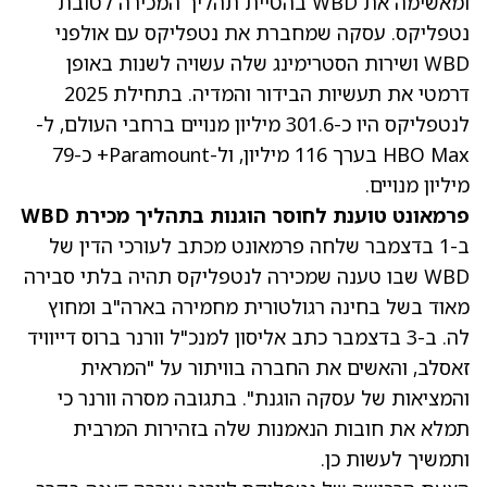
ומאשימה את WBD בהטיית תהליך המכירה לטובת
נטפליקס. עסקה שמחברת את נטפליקס עם אולפני
WBD ושירות הסטרימינג שלה עשויה לשנות באופן
דרמטי את תעשיות הבידור והמדיה. בתחילת 2025
לנטפליקס היו כ-301.6 מיליון מנויים ברחבי העולם, ל-
HBO Max בערך 116 מיליון, ול-Paramount+ כ-79
מיליון מנויים.
פרמאונט טוענת לחוסר הוגנות בתהליך מכירת WBD
ב-1 בדצמבר שלחה פרמאונט מכתב לעורכי הדין של
WBD שבו טענה שמכירה לנטפליקס תהיה בלתי סבירה
מאוד בשל בחינה רגולטורית מחמירה בארה"ב ומחוץ
לה. ב-3 בדצמבר כתב אליסון למנכ"ל וורנר ברוס דייוויד
זאסלב, והאשים את החברה בוויתור על "המראית
והמציאות של עסקה הוגנת". בתגובה מסרה וורנר כי
תמלא את חובות הנאמנות שלה בזהירות המרבית
ותמשיך לעשות כן.