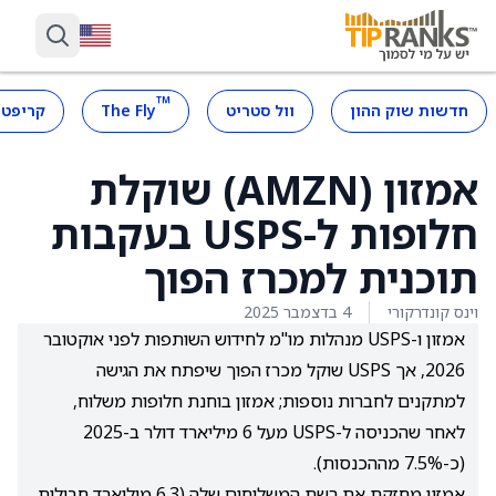
™
חדשות שוק ההון
וול סטריט
The Fly
קריפטו
אמזון (AMZN) שוקלת
חלופות ל-USPS בעקבות
תוכנית למכרז הפוך
וינס קונדרקורי
4 בדצמבר 2025
אמזון ו-USPS מנהלות מו"מ לחידוש השותפות לפני אוקטובר
2026, אך USPS שוקל מכרז הפוך שיפתח את הגישה
למתקנים לחברות נוספות; אמזון בוחנת חלופות משלוח,
לאחר שהכניסה ל-USPS מעל 6 מיליארד דולר ב-2025
(כ-7.5% מההכנסות).
אמזון מחזקת את רשת המשלוחים שלה (6.3 מיליארד חבילות