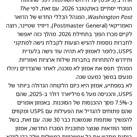
הנוכחי יסתיים באוקטובר 2026. עם זאת, לפי
The
Washington Post
, המנהל הכללי החדש של הדואר
האמריקאי (Postmaster General), דיוויד שטיינר, רוצה
לקיים מכרז הפוך בתחילת 2026. מהלך כזה יאפשר
לחברות נוספות להגיש הצעות לקבלת גישה למתקני
USPS, כלומר לאמזון לא תהיה עוד גישה בלעדית
ותידרש להתחרות בחברות שילוח ארציות ואזוריות.
המהלך תפס את אמזון לא מוכנה, לאחר שהצדדים ניהלו
מגעים במשך כמעט שנה.
לא במפתיע, אמזון היא כיום הלקוחה הגדולה ביותר של
USPS, והכניסה מעל 6 מיליארד דולר ב-2025, שהם
כ-7.5% מסך ההכנסות של הסוכנות. באמזון אומרים
שהם פתוחים להגדיל את הפעילות עם USPS ומקווים
להמשיך שותפות שנמשכת כבר 30 שנה. עם זאת, בשל
חוסר הוודאות שנוצר מתוכנית המכרז החדשה, אמזון
בוחנת מחדש את כל אפשרויות המשלוח שלה כדי לוודא