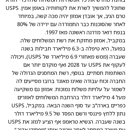
שתוכל להמשיך לשרת את לקוחותיה באופן אמין. USPS
טרם הגיב, אך אובדן אמזון יהיה מכה קשה, במיוחד
לאחר שהסוכנות כבר התמודדה עם ירידה של 80%
בנפח דואר מדרגה ראשונה מאז 1997.
במקביל, אמזון מחזקת את רשת המשלוחים שלה.
בפועל, היא טיפלה ב-6.3 מיליארד חבילות בשנה
שעברה (ממש מאחורי 6.9 מיליארד של USPS), ויכולה
לעקוף את USPS עד 2028 ואף מוקדם יותר אם
השותפות תסתיים. בנוסף, רשת המחסנים הגדולה של
החברה וכוח עבודה שאינו מאוגד ברובו מסייעים לה
לשמור על עלויות משלוח נמוכות. אמזון גם משקיעה
מעל 4 מיליארד דולר בהרחבת המשלוחים לאזורים
כפריים בארה"ב עד סוף השנה הבאה. במקביל, USPS
נתון ללחץ פיננסי ורשם הפסד של 9.5 מיליארד דולר
בשנה שעברה. הנשיא
טראמפ
אף הציע למזג את USPS
עם משרד המסחר לאחר שכינה אותו “מפסידן אדיר.”