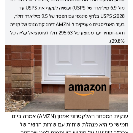
מול 6.9 מיליארד של USPS) ועשויה לעקוף את USPS עד
2028; USPS בלחץ פיננסי עם הפסד של 9.5 מיליארד דולר,
בעוד האנליסטים מעניקים ל-AMZN דירוג קונצנזוס של קנייה
חזקה ומחיר יעד ממוצע של 295.63 דולר (פוטנציאל עלייה של
29.8%).
ענקית המסחר האלקטרוני אמזון
(AMZN)
אמרה ביום
חמישי כי היא מנהלת שיחות עם שירות הדואר של
ארה"ב (USPS) על חידוש השותפות לפני שהחוזה