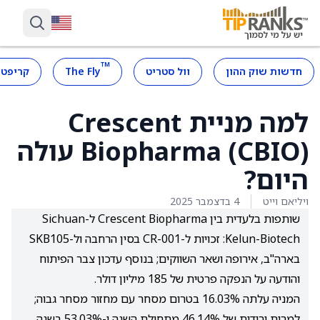
™
חדשות שוק ההון
וול סטריט
The Fly
קריפטו
למה מניית Crescent
Biopharma (CBIO) עולה
היום?
ויליאם וייט
4 בדצמבר 2025
שותפות בלעדית בין Crescent Biopharma ל-Sichuan
Kelun-Biotech: זכויות ל-CR-001 בסין הרחבה ול-SKB105
בארה"ב, אירופה ושאר השווקים; בנוסף עדכון צבר הפיתוח
והודעה על הנפקה פרטית של 185 מיליון דולר.
המניה עלתה 16.03% בטרום מסחר עם מחזור מסחר גבוה;
למרות ירידות של 46.14% מתחילת השנה ו-53.03% בשנה