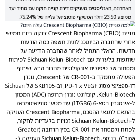
האחרונה, האנליסטים מעניקים דירוג קנייה חזקה עם מחיר יעד
ממוצע 23.50 דולר המשקף פוטנציאל עלייה של 75.24%.
מניית Crescent Biopharma
(CBIO)
זינקה ביום חמישי
אחרי שהחברה הביוטכנולוגית חשפה כמה הודעות
חדשות. הראלי התחיל לאחר שהחברה הודיעה על
שותפות בלעדית עם Sichuan Kelun-Biotech לפיתוח
ומסחור של טיפולים אונקולוגיים מהדור הבא. שיתוף
הפעולה מתמקד ב-CR-001 של Crescent, נוגדן
דו-ספציפי מסוג PD-1 x VEGF, וב-SKB105 של Sichuan
Kelun-Biotech, קונז'וגט נוגדן-תרופה (ADC) המכוון
ל-אינטגרין בטא-6 (ITGB6) עם מטען טופואיזומראז.
בהתאם לתנאי ההסכם, Crescent Biopharma העניקה
ל-Sichuan Kelun-Biotech זכויות בלעדיות לחקור,
לפתח ולמסחר את CR-001 בסין הרחבה (Greater
China). בנוסף, Sichuan Kelun-Biotech העניקה ל-