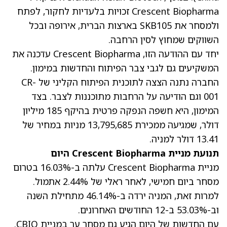
Crescent Biopharma זכויות בלעדיות לחקור, לפתח
ולמסחר את SKB105 בארצות הברית, אירופה ובכל
השווקים שמחוץ לסין הרחבה.
יחד עם ההודעה הזו, Crescent Biopharma עדכנה את
המשקיעים גם לגבי צבר הפיתוח והחדשות במימון.
החברה נתנה הצצה לתוכנית הפיתוח הקליני של CR-
001 וגם הודיעה על הרחבות מתוכננות לצבר. בצד
המימון, היא חשפה הנפקה פרטית בהיקף 185 מיליון
דולר, שמגיעה ממכירת 13,795,685 מניות במחיר של
13.41 דולר למניה.
תנועת מניית Crescent Biopharma היום
מניית Crescent Biopharma עלתה ב-16.03% בטרום
מסחר ביום חמישי
, לאחר ראלי של 2.44% אתמול.
למרות זאת, המניה ירדה ב-46.14% מתחילת השנה
וב-53.03% ב-12 החודשים האחרונים.
עם החדשות של היום הגיע גם מסחר ער במניית CBIO.