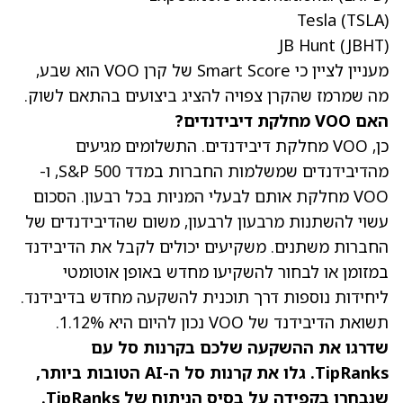
Tesla
(TSLA)
JB Hunt
(JBHT)
מעניין לציין כי Smart Score של קרן VOO הוא שבע,
מה שמרמז שהקרן צפויה להציג ביצועים בהתאם לשוק.
האם VOO מחלקת דיבידנדים?
כן, VOO מחלקת דיבידנדים. התשלומים מגיעים
מהדיבידנדים שמשלמות החברות במדד S&P 500, ו-
VOO מחלקת אותם לבעלי המניות בכל רבעון. הסכום
עשוי להשתנות מרבעון לרבעון, משום שהדיבידנדים של
החברות משתנים. משקיעים יכולים לקבל את הדיבידנד
במזומן או לבחור להשקיעו מחדש באופן אוטומטי
ליחידות נוספות דרך תוכנית להשקעה מחדש בדיבידנד.
תשואת הדיבידנד של VOO נכון להיום היא 1.12%.
שדרגו את ההשקעה שלכם בקרנות סל עם
TipRanks. גלו את
קרנות סל ה-AI הטובות ביותר
,
שנבחרו בקפידה על בסיס הניתוח של TipRanks.