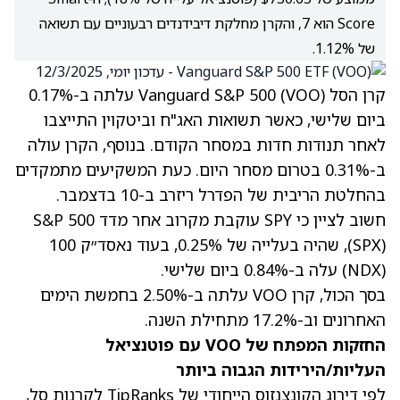
Score הוא 7, והקרן מחלקת דיבידנדים רבעוניים עם תשואה
של 1.12%.
קרן הסל Vanguard S&P 500 (VOO) עלתה ב-0.17%
ביום שלישי, כאשר תשואות האג"ח וביטקוין התייצבו
לאחר תנודות חדות במסחר הקודם. בנוסף, הקרן עולה
ב-0.31% בטרום מסחר היום. כעת המשקיעים מתמקדים
בהחלטת הריבית של הפדרל ריזרב ב-10 בדצמבר.
חשוב לציין כי SPY עוקבת מקרוב אחר מדד S&P 500
(SPX), שהיה בעלייה של 0.25%, בעוד נאסד״ק 100
(NDX)
עלה ב-0.84% ביום שלישי.
בסך הכול, קרן VOO עלתה ב-2.50% בחמשת הימים
האחרונים וב-17.2% מתחילת השנה.
החזקות המפתח של VOO עם פוטנציאל
העליות/הירידות הגבוה ביותר
לפי דירוג הקונצנזוס הייחודי של TipRanks לקרנות סל,