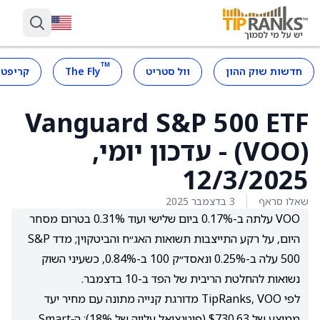
™
חדשות שוק ההון
וול סטריט
The Fly
קריפטו
Vanguard S&P 500 ETF
(VOO) - עדכון יומי,
12/3/2025
שאלו סראף
3 בדצמבר 2025
VOO עלתה ב-0.17% ביום שלישי ועוד 0.31% בטרום מסחר
היום, על רקע התייצבות תשואות האג״ח והביטקוין; מדד S&P
500 עלה ב-0.25% ונאסד״ק 100 ב-0.84%, כשעיני השוק
נשואות להחלטת הריבית של הפד ב-10 בדצמבר.
לפי TipRanks, VOO מדורגת קנייה מתונה עם מחיר יעד
ממוצע של $730.63 (פוטנציאל עלייה של 18%); ה‑Smart