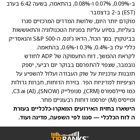
ב-0.09%, 0.07% ו-0.08%, בהתאמה, בשעה 6:42 בערב
(EST) ב-2 בדצמבר.
מוקדם יותר היום, שלושת המדדים המרכזיים סגרו
בעליות, בסיוע עליות במניות הטכנולוגיה והתאוששות
בביטקוין. בסך הכול, הדאו ג'ונס, ה-S&P 500 והנאסד״ק
כללי עלו ב-0.4%, 0.3% ו-0.6%, בהתאמה.
לקראת ההמשך, דוח התעסוקה של ADP לחודש
נובמבר, שצפוי להתפרסם בבוקר יום רביעי, יספק
תובנות עדכניות על שוק העבודה ועלול להשפיע על
הציפיות למדיניות הפד. בזירת הדוחות, חברות גדולות
כמו סיילספורס
(CRM)
, סנופלייק
(SNOW)
, C3.ai
(AI)
,
ומייסיס
(M)
יפרסמו דוחות רבעוניים מחר.
הישארו בחזית האירועים המאקרו‑כלכליים בעזרת
ה לוח הכלכלי — סננו לפי השפעה, מדינה ועוד.