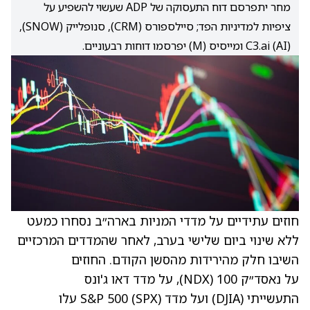
מחר יתפרסם דוח התעסוקה של ADP שעשוי להשפיע על
ציפיות למדיניות הפד; סיילספורס (CRM), סנופלייק (SNOW),
C3.ai (AI) ומייסיס (M) יפרסמו דוחות רבעוניים.
חוזים עתידיים על מדדי המניות בארה״ב נסחרו כמעט
ללא שינוי ביום שלישי בערב, לאחר שהמדדים המרכזיים
השיבו חלק מהירידות מהסשן הקודם. החוזים
על נאסד״ק 100 (NDX), על מדד דאו ג'ונס
התעשייתי (DJIA) ועל מדד S&P 500 (SPX) עלו