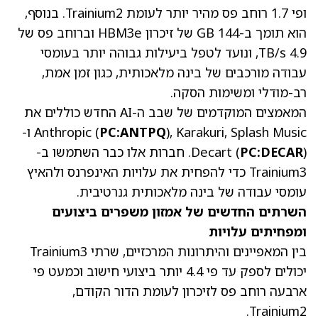
ופי 1.7 רוחב פס מהיר יותר לעומת Trainium2. בנוסף,
הוא תומך ב-144 GB של זיכרון HBM3e וברוחב פס של
4.9 TB/s, ונועד לטפל ביעילות גבוהה יותר בעומסי
עבודה מורכבים של בינה מלאכותית, כגון זמן אמת,
רב-מודלי ומשימות הסקה.
המאמצים המוקדמים של שבב ה-AI החדש כוללים את
PC:ANTPQ
Anthropic (
), Karakuri, Splash Music ו-
PC:DECAR
Decart (
). חברות אלו כבר השתמשו ב-
Trainium3 כדי להפחית את עלויות האינפרנס ולהאיץ
עומסי עבודה של בינה מלאכותית גנרטיבית.
השרתים החדשים של אמזון משפרים ביצועים
ומפחיתים עלויות
בין המאפיינים והיתרונות המרכזיים, שרתי Trainium3
יכולים לספק עד פי 4.4 יותר ביצועי חישוב וכמעט פי
ארבעה רוחב פס לזיכרון לעומת הדור הקודם,
Trainium2.