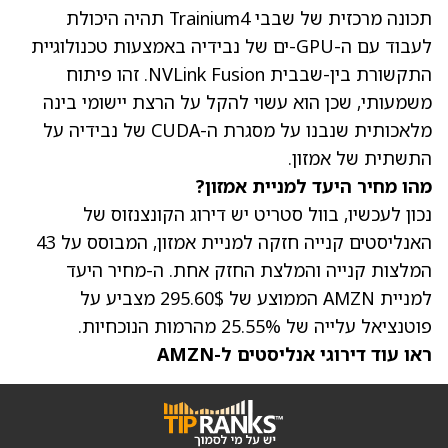
תכונה מרכזית של שבבי Trainium4 תהיה היכולת
לעבוד עם ה-GPU-ים של נבידיה באמצעות טכנולוגיית
התקשורת בין-שבבית NVLink Fusion. זהו פיתוח
משמעותי, שכן הוא עשוי להקל על הרצת יישומי בינה
מלאכותית שנבנו על מסגרת ה-CUDA של נבידיה על
התשתית של אמזון.
מהו מחיר היעד למניית אמזון?
נכון לעכשיו, בוול סטריט יש דירוג הקונצנזוס של
האנליסטים קנייה חזקה למניית אמזון, המבוסס על 43
המלצות קנייה והמלצת החזק אחת. ה-
מחיר היעד
למניית AMZN
הממוצע של 295.60$ מצביע על
פוטנציאל עלייה של 25.55% מהרמות הנוכחיות.
ראו עוד דירוגי אנליסטים ל-AMZN