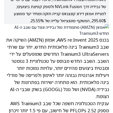
של נבידיה דרך NVLink Fusion ולספק קפיצת ביצועים;
למניית אמזון דירוג קונצנזוס קנייה חזקה ומחיר יעד ממוצע
295.60$, המשקף פוטנציאל עלייה של 25.55%.
בכנס AWS re:Invent 2025, אמזון
(AMZN)
השיקה את
שבב Trainium3 בינה מלאכותית החדש, יחד עם שרתי
Trainium3 UltraServers החדשים שמופעלים על ידי
השבב. השבב החדש מבוסס על טכנולוגיית 3 ננומטר
ומבטיח ביצועים מהירים יותר, עלויות נמוכות יותר
ויעילות אנרגטית גבוהה יותר לאימון ולפריסה של מודלי
בינה מלאכותית. הוא מתחרה ישירות בפתרונות של
נבידיה
(NVDA)
ושל גוגל
(GOOGL)
בשוק שבבי ה-AI
הצומח.
ענקית הטכנולוגיה חשפה שכל שבב AWS Trainium3
מספק 2.52 PFLOPs של חישוב, עם פי 1.5 יותר זיכרון