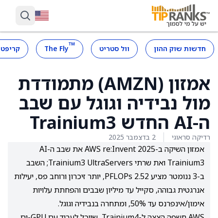
™
חדשות שוק ההון
וול סטריט
The Fly
קריפטו
אמזון (AMZN) מתמודדת
מול נבידיה וגוגל עם שבב
ה-AI החדש Trainium3
רדיקה סראוגי
2 בדצמבר 2025
אמזון השיקה ב-AWS re:Invent 2025 את שבב ה-AI
Trainium3 ואת שרתי Trainium3 UltraServers; השבב
ב-3 ננומטר מציע 2.52 PFLOPs, יותר זיכרון ורוחב פס, יעילות
אנרגטית גבוהה, סקייל עד מיליון שבבים והפחתת עלויות
אימון/אינפרנס עד 50%, ומתחרה בנבידיה וגוגל.
AWS חשפה הצצה ל-Trainium4, שיוכל לעבוד עם GPU-ים