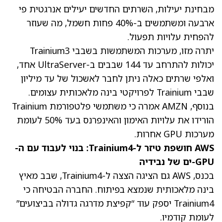
מבחינת יעילות, השרתים החדשים יעילים אנרגטית פי
ארבעה ומשתמשים ב-40% פחות חשמל, מה שעוזר
להפחית עלויות תפעול.
יתרה מזו, מערכות המשתמשות בשבבי Trainium3
יכולות להתרחב עד 144 שבבים ב-UltraServer אחד,
ואלפי שרתים כאלה ניתן לחבר לאשכול של עד מיליון
שבבי Trainium לפרויקטי בינה מלאכותית עצומים.
בנוסף, AMZN אמרה כי משתמשי פלטפורמת Trainium
הורידו את עלויות האימון והאינפרנס בעד 50% לעומת
מערכות GPU אחרות.
AWS חושפת טיזר ל-Trainium4: בנוי לעבוד עם ה-
GPU-ים של נבידיה
בכנס, AWS גם הציגה הצצה ל-Trainium4, שבב מאיץ
בינה מלאכותית שנמצא בפיתוח. החברה הבטיחה כי
Trainium4 יספק עוד “קפיצת מדרגה גדולה בביצועים”
לעומת קודמיו.