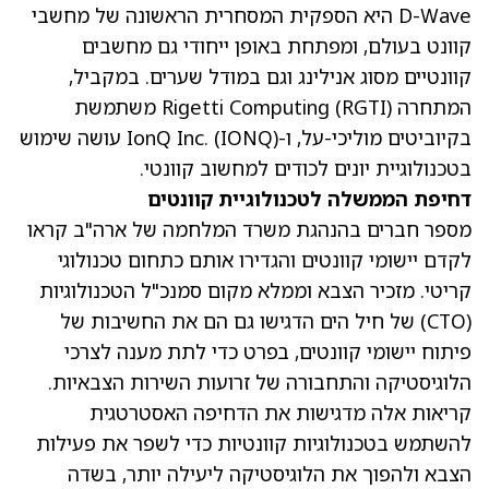
D-Wave היא הספקית המסחרית הראשונה של מחשבי
קוונט בעולם, ומפתחת באופן ייחודי גם מחשבים
קוונטיים מסוג אנילינג וגם במודל שערים. במקביל,
המתחרה Rigetti Computing
(RGTI)
משתמשת
בקיוביטים מוליכי-על, ו-IonQ Inc.
(IONQ)
עושה שימוש
בטכנולוגיית יונים לכודים למחשוב קוונטי.
דחיפת הממשלה לטכנולוגיית קוונטים
מספר חברים בהנהגת משרד המלחמה של ארה"ב קראו
לקדם יישומי קוונטים והגדירו אותם כתחום טכנולוגי
קריטי. מזכיר הצבא וממלא מקום סמנכ"ל הטכנולוגיות
(CTO) של חיל הים הדגישו גם הם את החשיבות של
פיתוח יישומי קוונטים, בפרט כדי לתת מענה לצרכי
הלוגיסטיקה והתחבורה של זרועות השירות הצבאיות.
קריאות אלה מדגישות את הדחיפה האסטרטגית
להשתמש בטכנולוגיות קוונטיות כדי לשפר את פעילות
הצבא ולהפוך את הלוגיסטיקה ליעילה יותר, בשדה