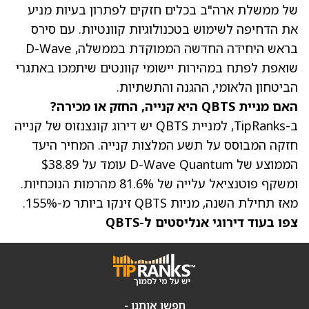
של ממשלת ארה"ב בכלים חזקים לפתרון בעיות מניע
את הדחיפה לשימוש בטכנולוגיות קוונטיות. עם סירס
בראש היחידה החדשה הממוקדת בממשלה, D-Wave
שואפת לפתח במהירות יישומי קוונטים שיתמכו באתגרי
הביטחון הלאומי, ההגנה והתשתיות.
האם מניית QBTS היא קנייה, החזק או מכירה?
ב-TipRanks, למניית QBTS יש דירוג קונצנזוס של קנייה
חזקה המבוסס על תשע המלצות קנייה. ה
מחיר היעד
הממוצע של D-Wave Quantum עומד על $38.89
ומשקף פוטנציאל עלייה של 81.6% מהרמות הנוכחיות.
מאז תחילת השנה, מניות QBTS זינקו ביותר מ-155%.
צפו בעוד דירוגי אנליסטים ל-QBTS
חפשו אותנו -