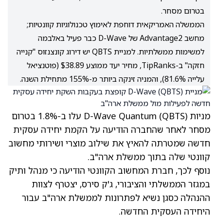
בטרום מסחר.
הממשלה האמריקאית דוחפת לאימוץ טכנולוגיות קוונטיות;
מחשב Advantage2 של D-Wave כבר פעיל באלבמה
למשימות ממשלתיות. למניית QBTS יש דירוג קונצנזוס "קנייה
חזקה" ב-TipRanks, מחיר יעד ממוצע $38.89 (פוטנציאל
עלייה 81.6%), והמניה זינקה ביותר מ-155% מתחילת השנה.
מניות D-Wave Quantum
(QBTS)
עלו ב-1.8% בטרום
מסחר לאחר שהחברה הודיעה על הקמת יחידה עסקית
חדשה שמטרתה להאיץ את שילוב מוצרי ושירותי מחשוב
קוונטי שלה בתוך ממשלת ארה"ב.
נוסף לכך, חברת המחשוב הקוונטי הודיעה כי מנהל ותיק
במגזר הממשלתי והציבורי, ג'ק סירס, יצטרף לצוות
ההנהלה כסגן נשיא לפתרונות לממשלת ארה"ב עבור
היחידה העסקית החדשה.