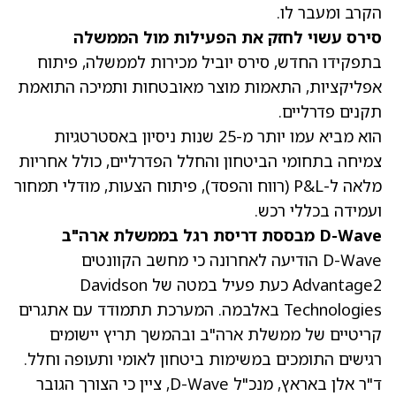
הקרב ומעבר לו.
סירס עשוי לחזק את הפעילות מול הממשלה
בתפקידו החדש, סירס יוביל מכירות לממשלה, פיתוח
אפליקציות, התאמות מוצר מאובטחות ותמיכה התואמת
תקנים פדרליים.
הוא מביא עמו יותר מ-25 שנות ניסיון באסטרטגיות
צמיחה בתחומי הביטחון והחלל הפדרליים, כולל אחריות
מלאה ל-P&L (רווח והפסד), פיתוח הצעות, מודלי תמחור
ועמידה בכללי רכש.
D-Wave מבססת דריסת רגל בממשלת ארה"ב
D-Wave הודיעה לאחרונה כי מחשב הקוונטים
Advantage2 כעת פעיל במטה של Davidson
Technologies באלבמה. המערכת תתמודד עם אתגרים
קריטיים של ממשלת ארה"ב ובהמשך תריץ יישומים
רגישים התומכים במשימות ביטחון לאומי ותעופה וחלל.
ד"ר אלן באראץ, מנכ"ל D-Wave, ציין כי הצורך הגובר