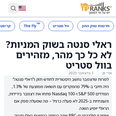
™
חדשות שוק ההון
וול סטריט
The Fly
קריפטו
ראלי סנטה בשוק המניות?
לא כל כך מהר, מזהירים
בוול סטריט
אדי פן
1 בדצמבר 2025
למרות שדצמבר נחשב היסטורית לחודש חזק ו"ראלי סנטה"
היה חיובי ב-79% מהמקרים עם תשואה ממוצעת של 1.3%,
המדדים S&P 500 ו-Nasdaq 100 פתחו את דצמבר בירידות,
והעונתיות ב-2025 לא פעלה כרגיל – מה שמעלה ספק אם
הראלי יופיע השנה.
איימי וו סילברמן מ-RBC אינה בטוחה בהופעת ראלי סנטה