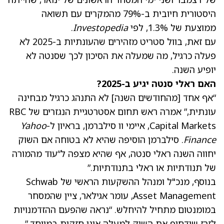
היסטורית חיובית ב-79% מהמקרים עם תשואה
ממוצעת של 1.3%, לפי
Investopedia
.
עם זאת, בוול סטריט מזהירים שהעונתיות ב-2025 לא
פעלה כרגיל, מה שמעלה את הסיכון לכך שסנטה לא
יופיע השנה.
האם ראלי סנטה יגיע ב-2025?
“אף אחד [מהחודשים השנה] לא התנהג כרגיל מבחינה
עונתית,” אמרה ראש תחום אסטרטגיית הנגזרים של RBC
Capital Markets, איימי וו סילברמן, בראיון ל-
Yahoo
Finance
. סילברמן הוסיפה שהיא לא בטוחה אם השוק
יחווה השנה ראלי סנטה, אף שהיא מצפה ל“עוד מהמורה
של תנודתיות או ראלי בתנודתיות.”
בנוסף, מנכ"ל ומנהל ההשקעות הראשי של Schwab
Asset Management, עומר אגילאר, ציין שהמסחר
במומנטום מתחיל להיחלש. “נראה שהפעם ההזדמנויות
לזרז שידחוף את השוק למעלה אינן חזקות במיוחד,”