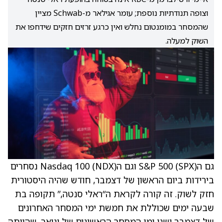
וצופה תנודתיות נוספת; עומר אגילאר מ-Schwab מציין
שהמסחר במומנטום נחלש ואין כרגע זרזים חזקים שידחפו את
השוק למעלה.
גם הS&P 500 (SPX) וגם הNasdaq 100 (NDX) נסחרים
בירידות ביום הראשון של דצמבר, חודש שהיה היסטורית
חזק לשוק. זה קורה לקראת ה“ראלי סנטה,” תקופה בת
שבעה ימים שכוללת את חמשת ימי המסחר האחרונים
של דצמבר ושני ימי המסחר הראשונים של ינואר, שהייתה