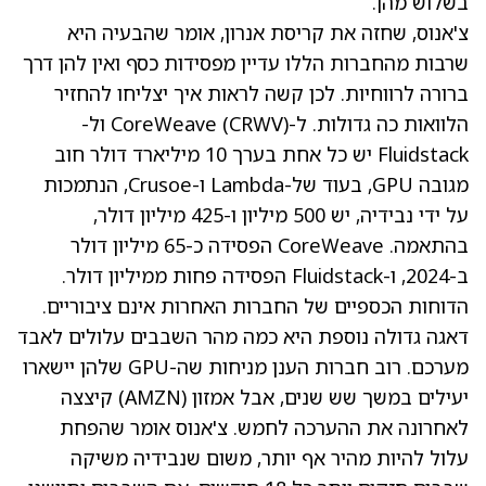
בשלוש מהן.
צ'אנוס, שחזה את קריסת אנרון, אומר שהבעיה היא
שרבות מהחברות הללו עדיין מפסידות כסף ואין להן דרך
ברורה לרווחיות. לכן קשה לראות איך יצליחו להחזיר
הלוואות כה גדולות. ל-CoreWeave
(CRWV)
ול-
Fluidstack יש כל אחת בערך 10 מיליארד דולר חוב
מגובה GPU, בעוד של-Lambda ו-Crusoe, הנתמכות
על ידי נבידיה, יש 500 מיליון ו-425 מיליון דולר,
בהתאמה. CoreWeave הפסידה כ-65 מיליון דולר
ב-2024, ו-Fluidstack הפסידה פחות ממיליון דולר.
הדוחות הכספיים של החברות האחרות אינם ציבוריים.
דאגה גדולה נוספת היא כמה מהר השבבים עלולים לאבד
מערכם. רוב חברות הענן מניחות שה-GPU שלהן יישארו
יעילים במשך שש שנים, אבל אמזון
(AMZN)
קיצצה
לאחרונה את ההערכה לחמש. צ'אנוס אומר שהפחת
עלול להיות מהיר אף יותר, משום שנבידיה משיקה