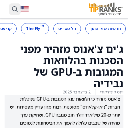
™
חדשות שוק ההון
וול סטריט
The Fly
קריפטו
ג'ים צ'אנוס מזהיר מפני
הסכנות בהלוואות
המגובות ב-GPU של
נבידיה
וינס קונדרקורי
2 בדצמבר 2025
צ'אנוס מזהיר כי הלוואות ענק המגובות ב‑GPU שנוטלות
חברות "ניאו-קלאודס" מסוכנות: רבות מהן עדיין מפסידות, יש
יותר מ-20 מיליארד דולר חוב מגובה GPU, ושחיקת ערך
מהירה של שבבים עלולה להפוך את הביטחונות לנמוכים