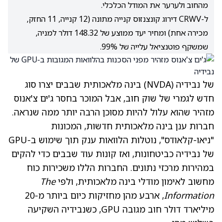
מהחוב ולערער את המודל הכלכלי.
ל-CRWV דירוג קונצנזוס קנייה מתונה (12 קנייה, 11 החזק,
מכירה אחת) ומחיר יעד ממוצע של 148.32 דולר למניה,
שמשקף פוטנציאל עלייה של 99%.
של נבידיה
(NVDA)
בינה מלאכותית שבבים יצרו סוג
חדש לגמרי של שוק חוב, אבל המוכר בחסר ג'ים צ'אנוס
מזהיר שהוא עלול להיות מסוכן הרבה יותר ממה שנראה.
חברות ענן בינה מלאכותית חדשות, המכונות
"ניאו-קלאודס", נוטלות הלוואות ענק תוך שימוש ב-GPU
של נבידיה כביטחונות, ואז קונות עוד שבבים כדי להקים
במהירות מרכזי נתונים. החברות הללו משכירות כוח
מחשוב לאימון מודלי בינה מלאכותית, ולפי
The
Information
, ארבע מהן מחזיקות כיום ביותר מ-20
מיליארד דולר חוב מגובה GPU, כשנבידיה השקיעה