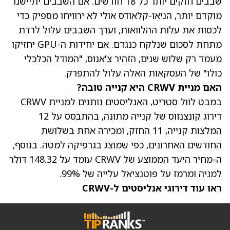
שבבים חזקים יותר כל 18 חודשים. אם השבבים יתיישנו
מוקדם יותר, הניאו-קלאודס אולי לא ירוויחו מספיק כדי
לכסות את עלות ההלוואות, וערך השבבים עלול לרדת
מתחת לסכום שנלקח כנגדם. אם יחידות ה-GPU יחזיקו
מעמד רק שלוש שנים, הזהיר צ'אנוס, "המודל הכלכלי
כולו" של העסקאות האלה עלול להתפרק.
האם מניית CRWV היא קנייה טובה?
במבט לוול סטריט, האנליסטים נותנים למניית CRWV
דירוג קונצנזוס של קנייה מתונה, בהתבסס על 12
המלצות קנייה, 11 החזק, ומכירה אחת בשלושת
החודשים האחרונים, כפי שמוצג בגרפיקה למטה. בנוסף,
ה-
מחיר היעד הממוצע של CRWV
עומד על 148.32 דולר
למניה ומרמז על פוטנציאל עלייה של 99%.
ראו עוד דירוגי אנליסטים ל-CRWV