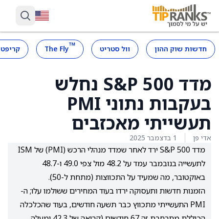
™
חדשות שוק ההון
וול סטריט
The Fly
קריפטו
מדד S&P 500 נחלש
בעקבות נתוני PMI
תעשייתי מאכזבים
אדי פן
1 בדצמבר 2025
מדד S&P 500 ירד לאחר שמדד מנהלי הרכש (PMI) של ISM
לתעשייה בנובמבר עמד על 48.2 מול צפי 49.0 ו-48.7
באוקטובר, מה שמעיד על התכווצות (מתחת ל-50).
הזמנות חדשות ותעסוקה ירדו בעוד המחירים ששולמו עלו; ה-
PMI התעשייתי מתכווץ כבר תשעה חודשים, בעוד שהכלכלה
הכוללת מתרחבת זה 67 חודשים (קריאה של 42.3 ומעלה