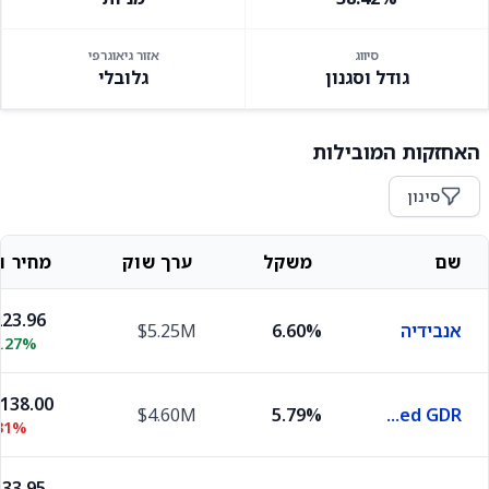
סיווג
אזור גיאוגרפי
גודל וסגנון
גלובלי
האחזקות המובילות
סינון
שם
משקל
ערך שוק
מחיר וש
23.96
אנבידיה
6.60%
$5.25M
2.27%
,138.00
$4.60M
5.79%
Samsung Electronics Co., Ltd. Sponsored GDR
31%
33.95