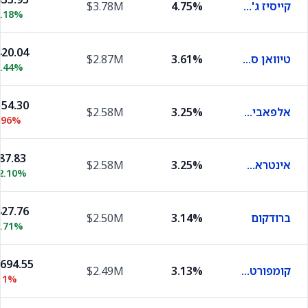
קייסיז ג'נרל סטורס
4.75%
$3.78M
0.18%
20.04
טיוואן סמיקונדקטור מניופקצ'רינג
3.61%
$2.87M
0.44%
54.30
אלפאבית A
3.25%
$2.58M
.96%
87.83
אינטראקטיב ברוקרס
3.25%
$2.58M
2.10%
27.76
ברודקום
3.14%
$2.50M
1.71%
,694.55
קומפורט סיסטמס יו.אס.איי
3.13%
$2.49M
11%