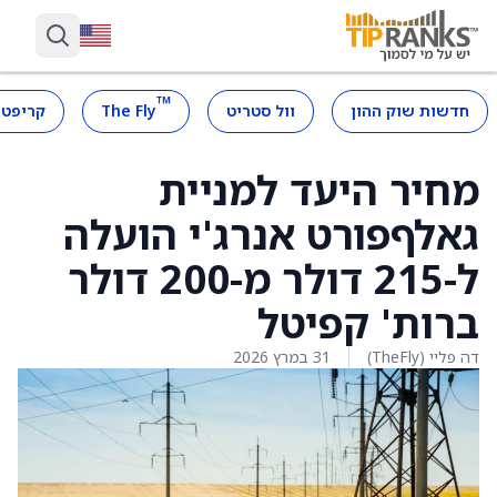
™
חדשות שוק ההון
וול סטריט
The Fly
קריפטו
מחיר היעד למניית
גאלףפורט אנרג'י הועלה
ל-215 דולר מ-200 דולר
ברות' קפיטל
דה פליי (TheFly)
31 במרץ 2026