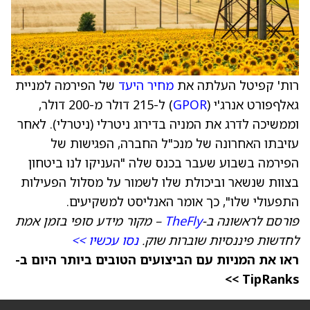
רות' קפיטל העלתה את
מחיר היעד
של הפירמה למניית
גאלףפורט אנרג'י (
GPOR
) ל-215 דולר מ-200 דולר,
וממשיכה לדרג את המניה בדירוג ניטרלי (ניטרלי). לאחר
עזיבתו האחרונה של מנכ"ל החברה, הפגישות של
הפירמה בשבוע שעבר בכנס שלה "העניקו לנו ביטחון
בצוות שנשאר וביכולת שלו לשמור על מסלול הפעילות
התפעולי שלו", כך אומר האנליסט למשקיעים.
פורסם לראשונה ב-
TheFly
– מקור מידע סופי בזמן אמת
לחדשות פיננסיות שוברות שוק.
נסו עכשיו >>
ראו את המניות עם הביצועים הטובים ביותר היום ב-
TipRanks >>