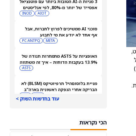
3 מניות ה-AI הטובות ביותר עם פוטנציאל
אפסייד של יותר מ-80%, לפי אנליסטים
INOD
AIOT
סוכני AI ממשיכים לפרוץ לחברות, אבל
אף אחד לא יודע את מי לתבוע
PC:ANTPQ
META
 ב-19 סנט,
האופציות על ASTS מתמחרות תנודה של
על
13.9% בעקבות הדוחות – איך זה משתווה
פני קולים, מה שמביא ליחס פוט/קול של 10.37, לעומת רמה טיפוסית סביב 3.97. סטיית התקן הגלומה (IV30)
להיסטוריה?
ASTS
מניית בלוסוםהיל תרפיוטיקס (BLSM) לא
הבריקה אחרי הנפקה ראשונית בארה"ב
בהיקף של 150 מיליון דולר
BMY
JPM
עוד בחדשות השוק >
מניית אינטל (אינטל) עולה בעקבות
התקדמות ב-HDMI 2.1
הכי נקראות
INTC
AMD