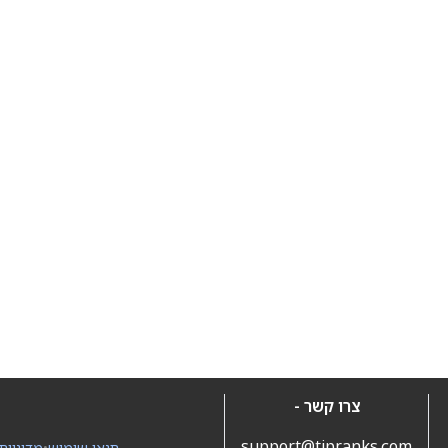
צרו קשר -
support@tipranks.com
תנאי שימוש
•
מדיניות