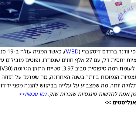
י וורנר ברדרס דיסקברי (
WBD
), כאשר המניה עולה
או 0.7%, וסוחרת סביב 27.28 דולר. מחזור האופציות יחסית דל, עם 27 אלף חוזים שנסחרו, ופוטים מובילים 
ב-1.6 נקודות לכיוון 17.84, ברמת 10% התצפיות הנמוכות ביותר בשנה האחרונה, מה שמרמז על תזוזה
מן אמת לחדשות פיננסיות שוברות שוק.
נסו עכשיו>>
אנליסטים >>