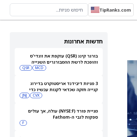
TipRanks.com
חדשות אחרונות
בורגר קינג (QSR) עוקפת את וונדי'ס
והופכת לרשת ההמבורגרים השנייה
בגודלה בארה"ב
MCD
QSR
3 מניות דיבידנד אריסטוקרט בדירוג
קנייה חזקה שכדאי לקנות עכשיו כדי
לקבל תשלום בספטמבר — 8/7/26
CVX
JNJ
מניית פורד (NYSE:F) עולה, אך עולים
ספקות לגבי ה-Fathom
F