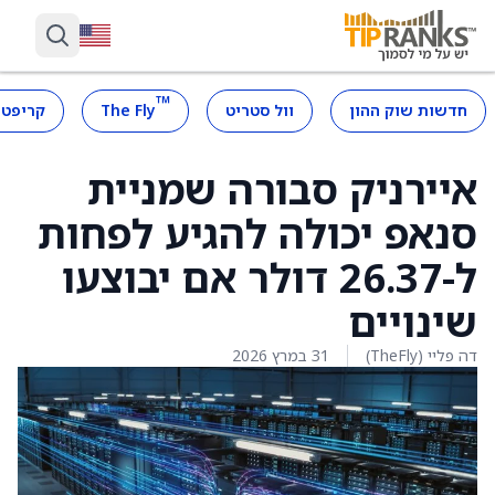
™
חדשות שוק ההון
וול סטריט
The Fly
קריפטו
איירניק סבורה שמניית
סנאפ יכולה להגיע לפחות
ל-26.37 דולר אם יבוצעו
שינויים
דה פליי (TheFly)
31 במרץ 2026