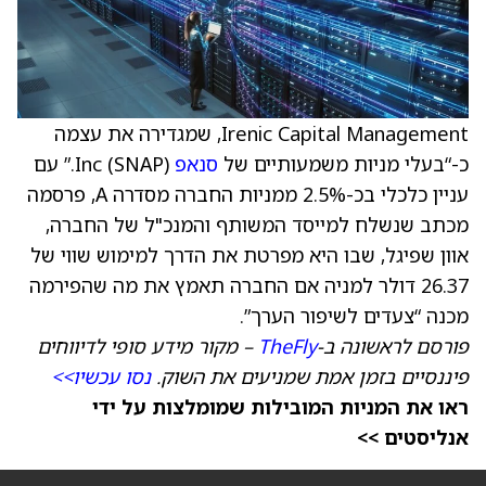
Irenic Capital Management, שמגדירה את עצמה
כ-“בעלי מניות משמעותיים של
סנאפ
(SNAP) Inc.” עם
עניין כלכלי בכ-2.5% ממניות החברה מסדרה A, פרסמה
מכתב שנשלח למייסד המשותף והמנכ"ל של החברה,
אוון שפיגל, שבו היא מפרטת את הדרך למימוש שווי של
26.37 דולר למניה אם החברה תאמץ את מה שהפירמה
מכנה “צעדים לשיפור הערך”.
פורסם לראשונה ב-
TheFly
– מקור מידע סופי לדיווחים
פיננסיים בזמן אמת שמניעים את השוק.
נסו עכשיו>>
ראו את המניות המובילות שמומלצות על ידי
אנליסטים >>