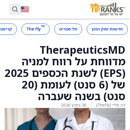
™
חדשות שוק ההון
וול סטריט
The Fly
קריפטו
TherapeuticsMD
מדווחת על רווח למניה
(EPS) לשנת הכספים 2025
של (6 סנט) לעומת (20
סנט) בשנה שעברה
דה פליי (TheFly)
30 במרץ 2026