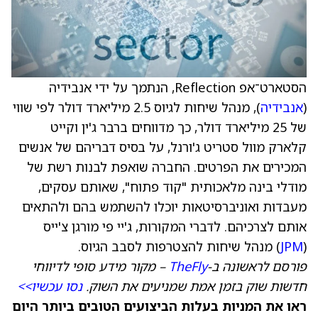
הסטארט־אפ Reflection, הנתמך על ידי אנבידיה
(
אנבידיה
), מנהל שיחות לגיוס 2.5 מיליארד דולר לפי שווי
של 25 מיליארד דולר, כך מדווחים ברבר ג'ין וקייט
קלארק מוול סטריט ג'ורנל, על בסיס דבריהם של אנשים
המכירים את הפרטים. החברה שואפת לבנות רשת של
מודלי בינה מלאכותית "קוד פתוח", שאותם עסקים,
מעבדות ואוניברסיטאות יוכלו להשתמש בהם ולהתאים
אותם לצרכיהם. לדברי המקורות, ג'יי פי מורגן צ'ייס
(
JPM
) מנהל שיחות להצטרפות לסבב הגיוס.
פורסם לראשונה ב-
TheFly
– מקור מידע סופי לדיווחי
חדשות שוק בזמן אמת שמניעים את השוק.
נסו עכשיו>>
ראו את המניות בעלות הביצועים הטובים ביותר היום