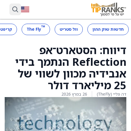
™
חדשות שוק ההון
וול סטריט
The Fly
קריפטו
דיווח: הסטארט־אפ
Reflection הנתמך בידי
אנבידיה מכוון לשווי של
25 מיליארד דולר
דה פליי (TheFly)
26 במרץ 2026