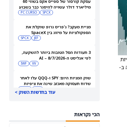
עסקת קורסור של ספייס אקס בשווי 60
מיליארד דולר עשויה להיסגר כבר בשבוע
הבא… אבל המותג Cursor עלול להיעלם
SPCX
PC:CURSO
מניית מעקב? ג'פריס גרופ שוקלת את
הספקולציות על מיזוג בין SpaceX
לטסלה
JEF
SPCX
3 תעודות הסל הטובות ביותר להשקעה,
לפי אנליסט ה-AI – 8/7/2026
ולר של עלויות
IWF
VV
ה ב-
שוק המניות היום: SPY ו-QQQ עלו לאחר
שדוח תעסוקה מאכזב שינה את ציפיות
הריבית
DIA
QQQ
עוד בחדשות השוק >
מניות מחשוב קוונטי מזנקות כשוושינגטון
בוחנת הגדלת המימון ב-68%
הכי נקראות
QBTS
IONQ