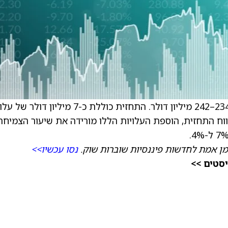
החברה צופה לשנת 2026 EBITDA מתואם של 234–242 מיליון דולר. התחזית כוללת כ-7 מיליון ד
 שלא נרשמו ב-2025. באמצע טווח התחזית, הוספת העלויות הללו מורידה את שיעור הצמיח
מן אמת לחדשות פיננסיות שוברות שוק.
נסו עכשיו>>
יסטים >>