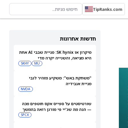
TipRanks.com
חדשות אחרונות
מיקרון או SK hynix: מניית שבבי AI אחת
היא מציאה, והשנייה יקרה מדי
SKHY
MU
"משחקת באש": משקיע מזהיר לגבי
מניית אנבידיה
NVDA
שורטיסטים על ספייס אקס חוטפים מכה
— הנה מה שג'יי פי מורגן רואה בהמשך
SPCX