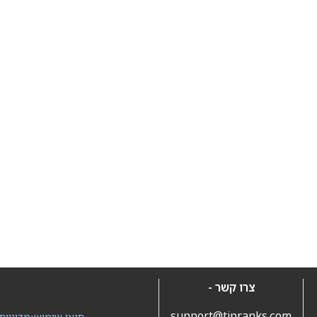
צרו קשר -
support@tipranks.com
תנאי שימוש
•
מדיניות